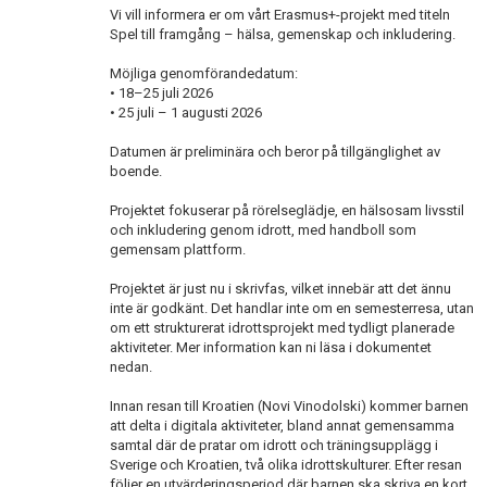
Vi vill informera er om vårt Erasmus+-projekt med titeln
Spel till framgång – hälsa, gemenskap och inkludering.
Möjliga genomförandedatum:
• 18–25 juli 2026
• 25 juli – 1 augusti 2026
Datumen är preliminära och beror på tillgänglighet av
boende.
Projektet fokuserar på rörelseglädje, en hälsosam livsstil
och inkludering genom idrott, med handboll som
gemensam plattform.
Projektet är just nu i skrivfas, vilket innebär att det ännu
inte är godkänt. Det handlar inte om en semesterresa, utan
om ett strukturerat idrottsprojekt med tydligt planerade
aktiviteter. Mer information kan ni läsa i dokumentet
nedan.
Innan resan till Kroatien (Novi Vinodolski) kommer barnen
att delta i digitala aktiviteter, bland annat gemensamma
samtal där de pratar om idrott och träningsupplägg i
Sverige och Kroatien, två olika idrottskulturer. Efter resan
följer en utvärderingsperiod där barnen ska skriva en kort