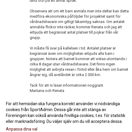
land och på ett annat språk.
Observera att om ett barn anmäls men inte deltar kan detta
medföra ekonomiska påföljder för projektet samt för
vårdnadshavare om giltigt läkarintyg saknas. Om antalet
anmälda flickor inte räcker, kommer Renata och jag att
erbjuda ett begränsat antal platser till pojkar från vår
grupp.
Vi måste få svar på kallelsen i tid. Antalet platser är
begränsat även om möjligheten erbjuds alla barn i
gruppen. Notera att barnet kommer att vistas utomlands i
cirka 8 dagar utan vårdnadshavare. Det finns ingen
möjlighet att avbryta resan i förtid eller åka hem om barnet
ångrar sig, då avståndet är cirka 2 000 km.
Tack för att ni läser informationen noggrant.
Marijana och Renata
<< Tillbaka
För att hemsidan ska fungera korrekt använder vi nödvändiga
cookies från SportAdmin. Dessa går inte att stänga av.
Föreningen kan också använda frivilliga cookies, t.ex. för statistik
eller marknadsföring. Du väljer själv om du vill acceptera dessa.
Anpassa dina val