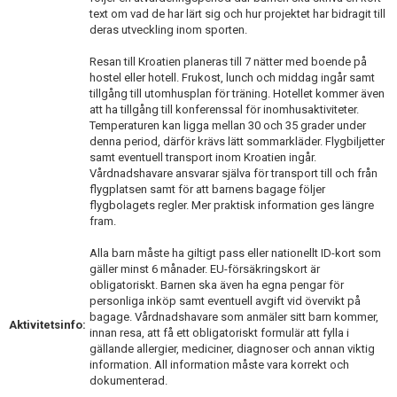
text om vad de har lärt sig och hur projektet har bidragit till
deras utveckling inom sporten.
Resan till Kroatien planeras till 7 nätter med boende på
hostel eller hotell. Frukost, lunch och middag ingår samt
tillgång till utomhusplan för träning. Hotellet kommer även
att ha tillgång till konferenssal för inomhusaktiviteter.
Temperaturen kan ligga mellan 30 och 35 grader under
denna period, därför krävs lätt sommarkläder. Flygbiljetter
samt eventuell transport inom Kroatien ingår.
Vårdnadshavare ansvarar själva för transport till och från
flygplatsen samt för att barnens bagage följer
flygbolagets regler. Mer praktisk information ges längre
fram.
Alla barn måste ha giltigt pass eller nationellt ID-kort som
gäller minst 6 månader. EU-försäkringskort är
obligatoriskt. Barnen ska även ha egna pengar för
personliga inköp samt eventuell avgift vid övervikt på
bagage. Vårdnadshavare som anmäler sitt barn kommer,
Aktivitetsinfo:
innan resa, att få ett obligatoriskt formulär att fylla i
gällande allergier, mediciner, diagnoser och annan viktig
information. All information måste vara korrekt och
dokumenterad.