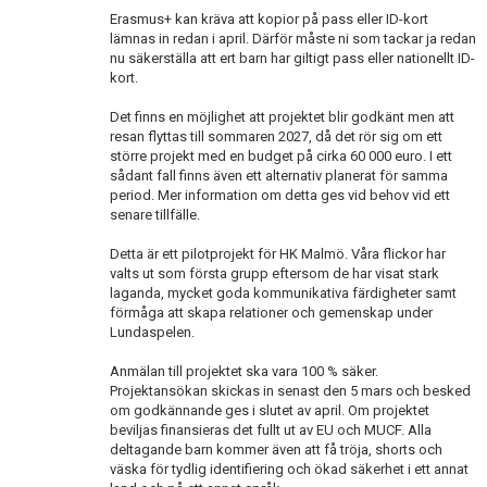
Erasmus+ kan kräva att kopior på pass eller ID-kort
lämnas in redan i april. Därför måste ni som tackar ja redan
nu säkerställa att ert barn har giltigt pass eller nationellt ID-
kort.
Det finns en möjlighet att projektet blir godkänt men att
resan flyttas till sommaren 2027, då det rör sig om ett
större projekt med en budget på cirka 60 000 euro. I ett
sådant fall finns även ett alternativ planerat för samma
period. Mer information om detta ges vid behov vid ett
senare tillfälle.
Detta är ett pilotprojekt för HK Malmö. Våra flickor har
valts ut som första grupp eftersom de har visat stark
laganda, mycket goda kommunikativa färdigheter samt
förmåga att skapa relationer och gemenskap under
Lundaspelen.
Anmälan till projektet ska vara 100 % säker.
Projektansökan skickas in senast den 5 mars och besked
om godkännande ges i slutet av april. Om projektet
beviljas finansieras det fullt ut av EU och MUCF. Alla
deltagande barn kommer även att få tröja, shorts och
väska för tydlig identifiering och ökad säkerhet i ett annat