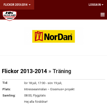
FLICKOR 2013-2014
LOGGA IN
HEM
TRUPPEN
KALENDER
MATCHER
KONTAKT
Flickor 2013-2014
» Träning
DOKUMENT
Tid:
lör 18 juli, 17:00 - sön 19 juli,
Plats:
Intresseanmälan – Erasmus+ projekt
Samling:
08:00, Flygplats
Hej alla föräldrar!