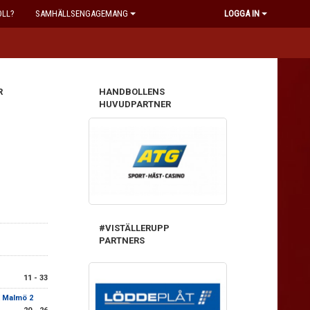
OLL?
SAMHÄLLSENGAGEMANG
LOGGA IN
R
HANDBOLLENS
HUVUDPARTNER
#VISTÄLLERUPP
PARTNERS
11 - 33
 Malmö 2