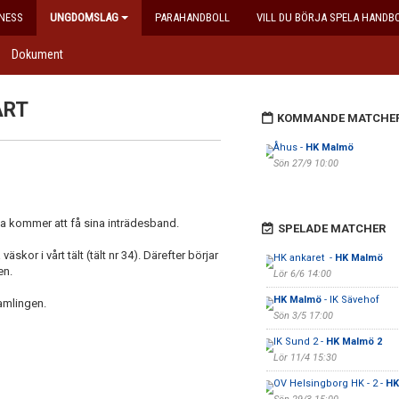
NESS
UNGDOMSLAG
PARAHANDBOLL
VILL DU BÖRJA SPELA HANDB
Dokument
ART
KOMMANDE MATCHE
Åhus -
HK Malmö
Sön 27/9 10:00
na kommer att få sina inträdesband.
SPELADE MATCHER
äskor i vårt tält (tält nr 34). Därefter börjar
HK ankaret -
HK Malmö
en.
Lör 6/6 14:00
HK Malmö
- IK Sävehof
samlingen.
Sön 3/5 17:00
IK Sund 2 -
HK Malmö 2
Lör 11/4 15:30
OV Helsingborg HK - 2 -
HK