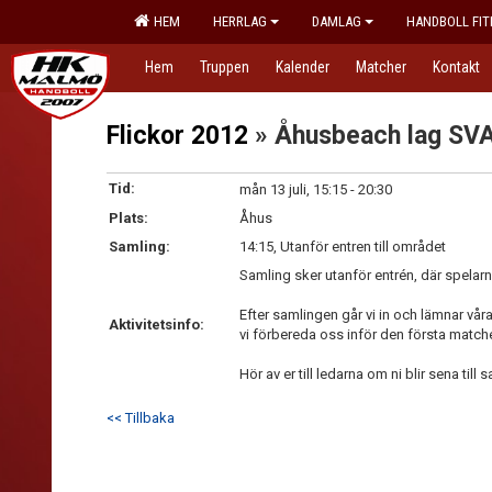
HEM
HERRLAG
DAMLAG
HANDBOLL FIT
Hem
Truppen
Kalender
Matcher
Kontakt
Flickor 2012
» Åhusbeach lag SV
Tid:
mån 13 juli, 15:15 - 20:30
Plats:
Åhus
Samling:
14:15, Utanför entren till området
Samling sker utanför entrén, där spelar
Efter samlingen går vi in och lämnar våra v
Aktivitetsinfo:
vi förbereda oss inför den första match
Hör av er till ledarna om ni blir sena till 
<< Tillbaka