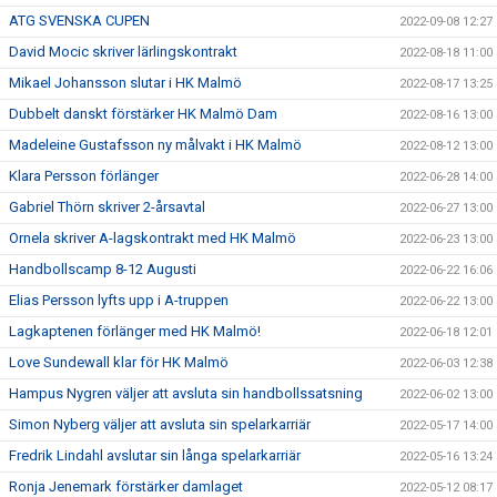
ATG SVENSKA CUPEN
2022-09-08 12:27
David Mocic skriver lärlingskontrakt
2022-08-18 11:00
Mikael Johansson slutar i HK Malmö
2022-08-17 13:25
Dubbelt danskt förstärker HK Malmö Dam
2022-08-16 13:00
Madeleine Gustafsson ny målvakt i HK Malmö
2022-08-12 13:00
Klara Persson förlänger
2022-06-28 14:00
Gabriel Thörn skriver 2-årsavtal
2022-06-27 13:00
Ornela skriver A-lagskontrakt med HK Malmö
2022-06-23 13:00
Handbollscamp 8-12 Augusti
2022-06-22 16:06
Elias Persson lyfts upp i A-truppen
2022-06-22 13:00
Lagkaptenen förlänger med HK Malmö!
2022-06-18 12:01
Love Sundewall klar för HK Malmö
2022-06-03 12:38
Hampus Nygren väljer att avsluta sin handbollssatsning
2022-06-02 13:00
Simon Nyberg väljer att avsluta sin spelarkarriär
2022-05-17 14:00
Fredrik Lindahl avslutar sin långa spelarkarriär
2022-05-16 13:24
Ronja Jenemark förstärker damlaget
2022-05-12 08:17