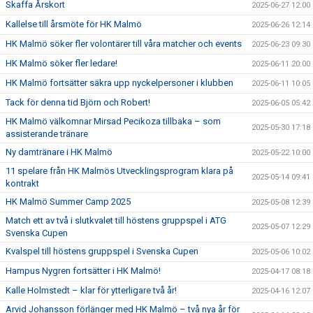
Skaffa Årskort
2025-06-27 12:00
Kallelse till årsmöte för HK Malmö
2025-06-26 12:14
HK Malmö söker fler volontärer till våra matcher och events
2025-06-23 09:30
HK Malmö söker fler ledare!
2025-06-11 20:00
HK Malmö fortsätter säkra upp nyckelpersoner i klubben
2025-06-11 10:05
Tack för denna tid Björn och Robert!
2025-06-05 05:42
HK Malmö välkomnar Mirsad Pecikoza tillbaka – som
2025-05-30 17:18
assisterande tränare
Ny damtränare i HK Malmö
2025-05-22 10:00
11 spelare från HK Malmös Utvecklingsprogram klara på
2025-05-14 09:41
kontrakt
HK Malmö Summer Camp 2025
2025-05-08 12:39
Match ett av två i slutkvalet till höstens gruppspel i ATG
2025-05-07 12:29
Svenska Cupen
Kvalspel till höstens gruppspel i Svenska Cupen
2025-05-06 10:02
Hampus Nygren fortsätter i HK Malmö!
2025-04-17 08:18
Kalle Holmstedt – klar för ytterligare två år!
2025-04-16 12:07
Arvid Johansson förlänger med HK Malmö – två nya år för