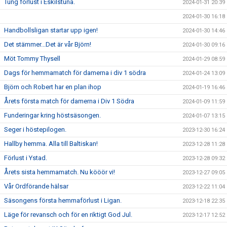
Tung förlust i Eskilstuna.
2024-01-31 20:39
2024-01-30 16:18
Handbollsligan startar upp igen!
2024-01-30 14:46
Det stämmer...Det är vår Björn!
2024-01-30 09:16
Möt Tommy Thysell
2024-01-29 08:59
Dags för hemmamatch för damerna i div 1 södra
2024-01-24 13:09
Björn och Robert har en plan ihop
2024-01-19 16:46
Årets första match för damerna i Div 1 Södra
2024-01-09 11:59
Funderingar kring höstsäsongen.
2024-01-07 13:15
Seger i höstepilogen.
2023-12-30 16:24
Hallby hemma. Alla till Baltiskan!
2023-12-28 11:28
Förlust i Ystad.
2023-12-28 09:32
Årets sista hemmamatch. Nu kööör vi!
2023-12-27 09:05
Vår Ordförande hälsar
2023-12-22 11:04
Säsongens första hemmaförlust i Ligan.
2023-12-18 22:35
Läge för revansch och för en riktigt God Jul.
2023-12-17 12:52