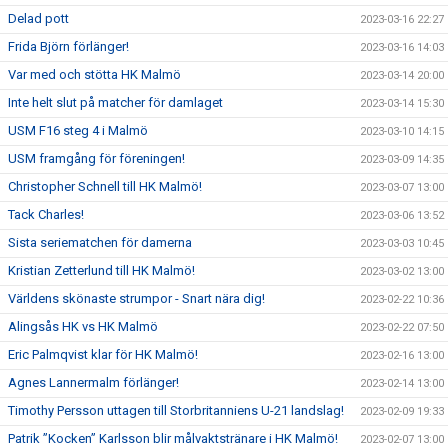
Delad pott
2023-03-16 22:27
Frida Björn förlänger!
2023-03-16 14:03
Var med och stötta HK Malmö
2023-03-14 20:00
Inte helt slut på matcher för damlaget
2023-03-14 15:30
USM F16 steg 4 i Malmö
2023-03-10 14:15
USM framgång för föreningen!
2023-03-09 14:35
Christopher Schnell till HK Malmö!
2023-03-07 13:00
Tack Charles!
2023-03-06 13:52
Sista seriematchen för damerna
2023-03-03 10:45
Kristian Zetterlund till HK Malmö!
2023-03-02 13:00
Världens skönaste strumpor - Snart nära dig!
2023-02-22 10:36
Alingsås HK vs HK Malmö
2023-02-22 07:50
Eric Palmqvist klar för HK Malmö!
2023-02-16 13:00
Agnes Lannermalm förlänger!
2023-02-14 13:00
Timothy Persson uttagen till Storbritanniens U-21 landslag!
2023-02-09 19:33
Patrik ”Kocken” Karlsson blir målvaktstränare i HK Malmö!
2023-02-07 13:00