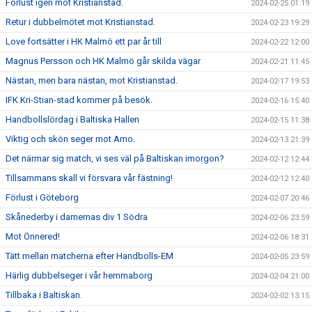
Förlust igen mot Kristianstad.
2024-02-25 01:19
Retur i dubbelmötet mot Kristianstad.
2024-02-23 19:29
Love fortsätter i HK Malmö ett par år till
2024-02-22 12:00
Magnus Persson och HK Malmö går skilda vägar
2024-02-21 11:45
Nästan, men bara nästan, mot Kristianstad.
2024-02-17 19:53
IFK Kri-Stian-stad kommer på besök.
2024-02-16 15:40
Handbollslördag i Baltiska Hallen
2024-02-15 11:38
Viktig och skön seger mot Amo.
2024-02-13 21:39
Det närmar sig match, vi ses väl på Baltiskan imorgon?
2024-02-12 12:44
Tillsammans skall vi försvara vår fästning!
2024-02-12 12:40
Förlust i Göteborg
2024-02-07 20:46
Skånederby i damernas div 1 Södra
2024-02-06 23:59
Mot Önnered!
2024-02-06 18:31
Tätt mellan matcherna efter Handbolls-EM
2024-02-05 23:59
Härlig dubbelseger i vår hemmaborg
2024-02-04 21:00
Tillbaka i Baltiskan.
2024-02-02 13:15