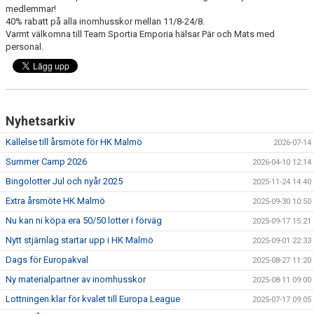
TRÄNINGSSCHEMA
medlemmar!
40% rabatt på alla inomhusskor mellan 11/8-24/8.
VILL DU BLI PARTNER I HK MALMÖ
Varmt välkomna till Team Sportia Emporia hälsar Pär och Mats med
personal.
Nyhetsarkiv
Kallelse till årsmöte för HK Malmö
2026-07-14
Summer Camp 2026
2026-04-10 12:14
Bingolotter Jul och nyår 2025
2025-11-24 14:40
Extra årsmöte HK Malmö
2025-09-30 10:50
Nu kan ni köpa era 50/50 lotter i förväg
2025-09-17 15:21
Nytt stjärnlag startar upp i HK Malmö
2025-09-01 22:33
Dags för Europakval
2025-08-27 11:20
Ny materialpartner av inomhusskor
2025-08-11 09:00
Lottningen klar för kvalet till Europa League
2025-07-17 09:05