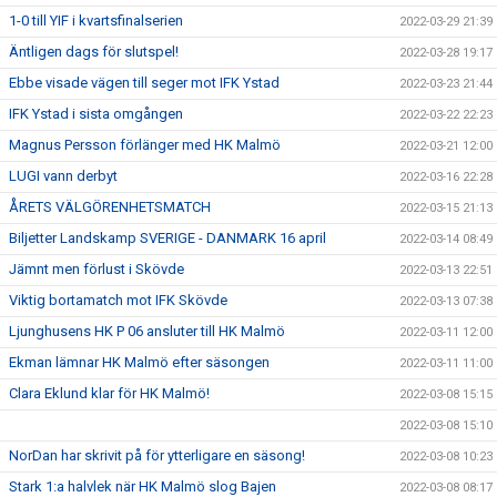
1-0 till YIF i kvartsfinalserien
2022-03-29 21:39
Äntligen dags för slutspel!
2022-03-28 19:17
Ebbe visade vägen till seger mot IFK Ystad
2022-03-23 21:44
IFK Ystad i sista omgången
2022-03-22 22:23
Magnus Persson förlänger med HK Malmö
2022-03-21 12:00
LUGI vann derbyt
2022-03-16 22:28
ÅRETS VÄLGÖRENHETSMATCH
2022-03-15 21:13
Biljetter Landskamp SVERIGE - DANMARK 16 april
2022-03-14 08:49
Jämnt men förlust i Skövde
2022-03-13 22:51
Viktig bortamatch mot IFK Skövde
2022-03-13 07:38
Ljunghusens HK P 06 ansluter till HK Malmö
2022-03-11 12:00
Ekman lämnar HK Malmö efter säsongen
2022-03-11 11:00
Clara Eklund klar för HK Malmö!
2022-03-08 15:15
2022-03-08 15:10
NorDan har skrivit på för ytterligare en säsong!
2022-03-08 10:23
Stark 1:a halvlek när HK Malmö slog Bajen
2022-03-08 08:17