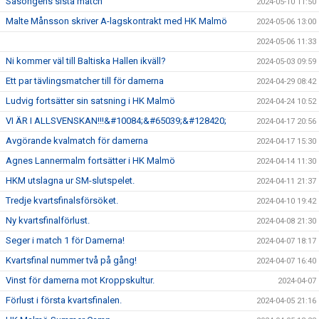
Säsongens sista match
2024-05-10 11:50
Malte Månsson skriver A-lagskontrakt med HK Malmö
2024-05-06 13:00
2024-05-06 11:33
Ni kommer väl till Baltiska Hallen ikväll?
2024-05-03 09:59
Ett par tävlingsmatcher till för damerna
2024-04-29 08:42
Ludvig fortsätter sin satsning i HK Malmö
2024-04-24 10:52
VI ÄR I ALLSVENSKAN!!!&#10084;&#65039;&#128420;
2024-04-17 20:56
Avgörande kvalmatch för damerna
2024-04-17 15:30
Agnes Lannermalm fortsätter i HK Malmö
2024-04-14 11:30
HKM utslagna ur SM-slutspelet.
2024-04-11 21:37
Tredje kvartsfinalsförsöket.
2024-04-10 19:42
Ny kvartsfinalförlust.
2024-04-08 21:30
Seger i match 1 för Damerna!
2024-04-07 18:17
Kvartsfinal nummer två på gång!
2024-04-07 16:40
Vinst för damerna mot Kroppskultur.
2024-04-07
Förlust i första kvartsfinalen.
2024-04-05 21:16