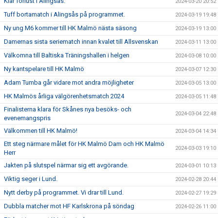
Klar förlust i Alingsås.
2024-03-20 20:52
Tuff bortamatch i Alingsås på programmet.
2024-03-19 19:48
Ny ung M6 kommer till HK Malmö nästa säsong
2024-03-19 13:00
Damernas sista seriematch innan kvalet till Allsvenskan
2024-03-11 13:00
Välkomna till Baltiska Träningshallen i helgen
2024-03-08 10:00
Ny kantspelare till HK Malmö
2024-03-07 12:30
Adam Tumba går vidare mot andra möjligheter
2024-03-05 13:00
HK Malmös årliga välgörenhetsmatch 2024
2024-03-05 11:48
Finalisterna klara för Skånes nya besöks- och
2024-03-04 22:48
evenemangspris
Välkommen till HK Malmö!
2024-03-04 14:34
Ett steg närmare målet för HK Malmö Dam och HK Malmö
2024-03-03 19:10
Herr
Jakten på slutspel närmar sig ett avgörande.
2024-03-01 10:13
Viktig seger i Lund.
2024-02-28 20:44
Nytt derby på programmet. Vi drar till Lund.
2024-02-27 19:29
Dubbla matcher mot HF Karlskrona på söndag
2024-02-26 11:00