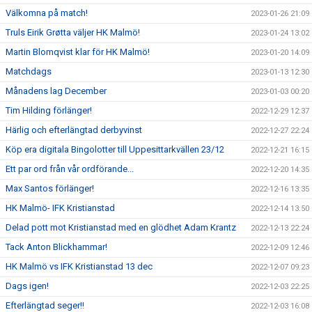
Välkomna på match!
2023-01-26 21:09
Truls Eirik Grøtta väljer HK Malmö!
2023-01-24 13:02
Martin Blomqvist klar för HK Malmö!
2023-01-20 14:09
Matchdags
2023-01-13 12:30
Månadens lag December
2023-01-03 00:20
Tim Hilding förlänger!
2022-12-29 12:37
Härlig och efterlängtad derbyvinst
2022-12-27 22:24
Köp era digitala Bingolotter till Uppesittarkvällen 23/12
2022-12-21 16:15
Ett par ord från vår ordförande...
2022-12-20 14:35
Max Santos förlänger!
2022-12-16 13:35
HK Malmö- IFK Kristianstad
2022-12-14 13:50
Delad pott mot Kristianstad med en glödhet Adam Krantz
2022-12-13 22:24
Tack Anton Blickhammar!
2022-12-09 12:46
HK Malmö vs IFK Kristianstad 13 dec
2022-12-07 09:23
Dags igen!
2022-12-03 22:25
Efterlängtad seger!!
2022-12-03 16:08