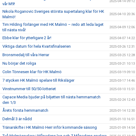
2025-04-14 09:12
vår M9!
Nikola Roganovic Sveriges största supertalang klar för HK
2025-04-10 20:36
Malmö!
Tim Hilding förlänger med HK Malmö – redo att leda laget
2025-04-09 12:06
till nästa nivå!
Ebbe klar för ytterligare 2 år!
2025-04-07 14:22
Viktiga datum för hela Kvartsfinalserien
2025-03-26 12:31
Bronsmedalj till våra Herrar
2025-03-25 12:28
Nu börjar det roliga
2025-03-21 10:13
Colin Tönnesen klar för HK Malmö
2025-03-19 09:10
7 stycken HK Malmö spelare till Riksläger
2025-03-17 14:46
Vinstnummer till 50/50-lotteriet
2025-03-10 15:51
Capace Media bjuder på biljetten till nästa hemmamatch
2025-02-24 12:43
den 1/3
Årets första hemmamatch
2025-01-14 12:30
Delmål 3 är nådd
2025-01-10 16:51
Tränarskifte i HK Malmö Herr inför kommande säsong
2025-01-09 14:54
Två Malmöspelare i Månadens lag och Z Månadens spelare