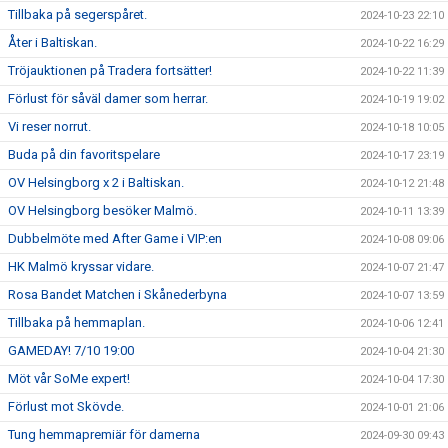
Tillbaka på segerspåret.
2024-10-23 22:10
Åter i Baltiskan.
2024-10-22 16:29
Tröjauktionen på Tradera fortsätter!
2024-10-22 11:39
Förlust för såväl damer som herrar.
2024-10-19 19:02
Vi reser norrut.
2024-10-18 10:05
Buda på din favoritspelare
2024-10-17 23:19
OV Helsingborg x 2 i Baltiskan.
2024-10-12 21:48
OV Helsingborg besöker Malmö.
2024-10-11 13:39
Dubbelmöte med After Game i VIP:en
2024-10-08 09:06
HK Malmö kryssar vidare.
2024-10-07 21:47
Rosa Bandet Matchen i Skånederbyna
2024-10-07 13:59
Tillbaka på hemmaplan.
2024-10-06 12:41
GAMEDAY! 7/10 19:00
2024-10-04 21:30
Möt vår SoMe expert!
2024-10-04 17:30
Förlust mot Skövde.
2024-10-01 21:06
Tung hemmapremiär för damerna
2024-09-30 09:43