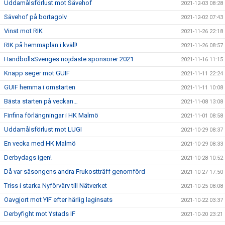
Uddamålsförlust mot Sävehof
2021-12-03 08:28
Sävehof på bortagolv
2021-12-02 07:43
Vinst mot RIK
2021-11-26 22:18
RIK på hemmaplan i kväll!
2021-11-26 08:57
HandbollsSveriges nöjdaste sponsorer 2021
2021-11-16 11:15
Knapp seger mot GUIF
2021-11-11 22:24
GUIF hemma i omstarten
2021-11-11 10:08
Bästa starten på veckan…
2021-11-08 13:08
Finfina förlängningar i HK Malmö
2021-11-01 08:58
Uddamålsförlust mot LUGI
2021-10-29 08:37
En vecka med HK Malmö
2021-10-29 08:33
Derbydags igen!
2021-10-28 10:52
Då var säsongens andra Frukostträff genomförd
2021-10-27 17:50
Triss i starka Nyförvärv till Nätverket
2021-10-25 08:08
Oavgjort mot YIF efter härlig laginsats
2021-10-22 03:37
Derbyfight mot Ystads IF
2021-10-20 23:21