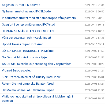
Seger 36-30 mot IFK Skövde
2021-09-16 21:34
Ny hemmamatch nu mot IFK Skövde
2021-09-15 20:50
Vi fortsätter arbetet med att namedroppa våra partners
2021-09-15 20:15
Oavgjort i seriepremiären mot IFK Ystad
2021-09-14 10:15
HEMMAPREMIÄR i HANDBOLLSLIGAN
2021-09-12 18:19
Våra senaste åter- och nyteckningar!
2021-09-12 17:38
Upp till bevis i Cupen mot Amo
2021-09-10 09:11
BÖRJA SPELA HANDBOLL i HK Malmö!
2021-09-09 11:50
NorDan på blixtvisit hos våra tjejer
2021-09-06 21:54
AMO i ATG Svenska cupen tisdag den 7 september
2021-09-06 08:29
Vidare i Europaspelet
2021-09-05 21:24
Kick Off för Nätverket på Quality Hotel View
2021-09-03 15:01
Returmöte mot ungerska Balatonfüredi
2021-09-03 13:24
HK Malmö vidare i ATG Svenska Cupen
2021-09-01 21:36
Viktig och uppskattad affärskollega till klubben går i
2021-09-01 18:38
pension