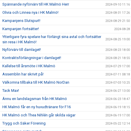
Spännande nyförvärv till HK Malmö Herr
2024-09-10 11:16
Olivia och Linnea nya i HK Malmö!
2024-08-31 17:26
Kampanjens Slutspurt!
2024-08-29 21:50
Kampanjen fortsätter!
2024-08-28
Ytterligare fyra spelare har förlängt sina avtal och fortsätter
2024-08-25 19:00
sin resa i HK Malmö!
Nyförvärv till damlaget!
2024-08-23 18:00
Kontraktsförlängningar i damlaget!
2024-08-21 18:55
Kallelse till årsmöte i HK Malmö
2024-07-29 17:00
Assemblin har skrivit på!
2024-07-11 08:18
Välkomna tillbaka till HK Malmö NorDan
2024-07-03 10:25
Tack Max!
2024-06-27 13:00
Ännu en landslagsman från HK Malmö
2024-06-23 18:47
HK Malmö får en ny huvudtränare för F16
2024-06-19 18:15
HK Malmö och Thea Nihlén går skilda vägar
2024-06-19 17:00
Trygg och Säker Förening
2024-05-22 12:14