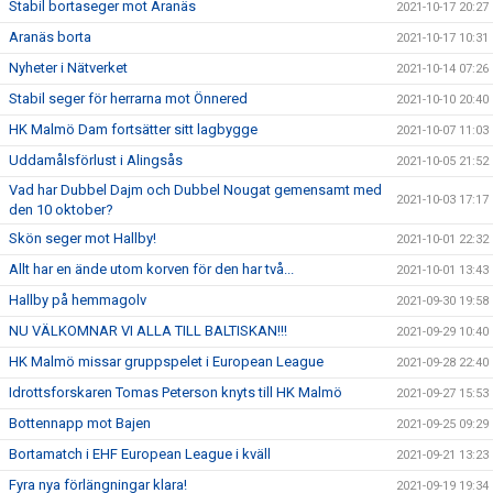
Stabil bortaseger mot Aranäs
2021-10-17 20:27
Aranäs borta
2021-10-17 10:31
Nyheter i Nätverket
2021-10-14 07:26
Stabil seger för herrarna mot Önnered
2021-10-10 20:40
HK Malmö Dam fortsätter sitt lagbygge
2021-10-07 11:03
Uddamålsförlust i Alingsås
2021-10-05 21:52
Vad har Dubbel Dajm och Dubbel Nougat gemensamt med
2021-10-03 17:17
den 10 oktober?
Skön seger mot Hallby!
2021-10-01 22:32
Allt har en ände utom korven för den har två...
2021-10-01 13:43
Hallby på hemmagolv
2021-09-30 19:58
NU VÄLKOMNAR VI ALLA TILL BALTISKAN!!!
2021-09-29 10:40
HK Malmö missar gruppspelet i European League
2021-09-28 22:40
Idrottsforskaren Tomas Peterson knyts till HK Malmö
2021-09-27 15:53
Bottennapp mot Bajen
2021-09-25 09:29
Bortamatch i EHF European League i kväll
2021-09-21 13:23
Fyra nya förlängningar klara!
2021-09-19 19:34