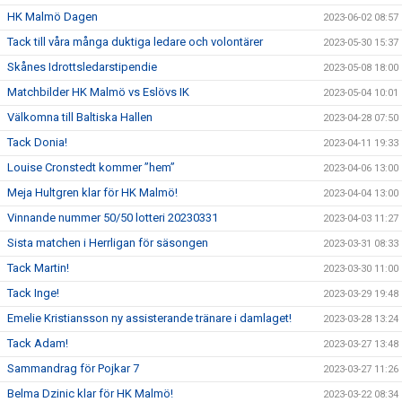
HK Malmö Dagen
2023-06-02 08:57
Tack till våra många duktiga ledare och volontärer
2023-05-30 15:37
Skånes Idrottsledarstipendie
2023-05-08 18:00
Matchbilder HK Malmö vs Eslövs IK
2023-05-04 10:01
Välkomna till Baltiska Hallen
2023-04-28 07:50
Tack Donia!
2023-04-11 19:33
Louise Cronstedt kommer ”hem”
2023-04-06 13:00
Meja Hultgren klar för HK Malmö!
2023-04-04 13:00
Vinnande nummer 50/50 lotteri 20230331
2023-04-03 11:27
Sista matchen i Herrligan för säsongen
2023-03-31 08:33
Tack Martin!
2023-03-30 11:00
Tack Inge!
2023-03-29 19:48
Emelie Kristiansson ny assisterande tränare i damlaget!
2023-03-28 13:24
Tack Adam!
2023-03-27 13:48
Sammandrag för Pojkar 7
2023-03-27 11:26
Belma Dzinic klar för HK Malmö!
2023-03-22 08:34