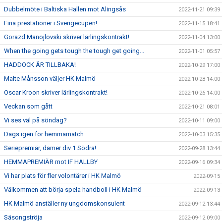
Dubbelmöte i Baltiska Hallen mot Alingsås
2022-11-21 09:39
Fina prestationer i Sverigecupen!
2022-11-15 18:41
Gorazd Manojlovski skriver lärlingskontrakt!
2022-11-04 13:00
When the going gets tough the tough get going...
2022-11-01 05:57
HADDOCK ÄR TILLBAKA!
2022-10-29 17:00
Malte Månsson väljer HK Malmö
2022-10-28 14:00
Oscar Kroon skriver lärlingskontrakt!
2022-10-26 14:00
Veckan som gått
2022-10-21 08:01
Vi ses väl på söndag?
2022-10-11 09:00
Dags igen för hemmamatch
2022-10-03 15:35
Seriepremiär, damer div 1 Södra!
2022-09-28 13:44
HEMMAPREMIÄR mot IF HALLBY
2022-09-16 09:34
Vi har plats för fler volontärer i HK Malmö
2022-09-15
Välkommen att börja spela handboll i HK Malmö
2022-09-13
HK Malmö anställer ny ungdomskonsulent
2022-09-12 13:44
Säsongströja
2022-09-12 09:00