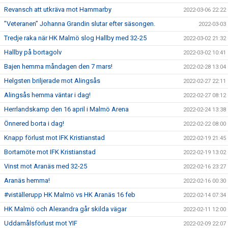
Revansch att utkräva mot Hammarby
2022-03-06 22:22
”Veteranen” Johanna Grandin slutar efter säsongen.
2022-03-03
Tredje raka när HK Malmö slog Hallby med 32-25
2022-03-02 21:32
Hallby på bortagolv
2022-03-02 10:41
Bajen hemma måndagen den 7 mars!
2022-02-28 13:04
Helgsten briljerade mot Alingsås
2022-02-27 22:11
Alingsås hemma väntar i dag!
2022-02-27 08:12
Herrlandskamp den 16 april i Malmö Arena
2022-02-24 13:38
Önnered borta i dag!
2022-02-22 08:00
Knapp förlust mot IFK Kristianstad
2022-02-19 21:45
Bortamöte mot IFK Kristianstad
2022-02-19 13:02
Vinst mot Aranäs med 32-25
2022-02-16 23:27
Aranäs hemma!
2022-02-16 00:30
#viställerupp HK Malmö vs HK Aranäs 16 feb
2022-02-14 07:34
HK Malmö och Alexandra går skilda vägar
2022-02-11 12:00
Uddamålsförlust mot YIF
2022-02-09 22:07