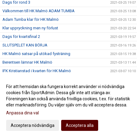
Dags för rond 3
2021-03-25 19:07
Välkommen till HK Malmö ADAM TUMBA
2021-03-25 13:08
Adam Tumba klar för HK Malmö
2021-03-25 12:30
Klar uppryckning men ny förlust
2021-03-20 22:54
Dags för kvartsfinal 2
2021-03-19 19:57
SLUTSPELET KAN BÖRJA
2021-03-16 19:26
HK Malmö satsar på utökad fysträning
2021-03-15 19:38
Berentsen lämnar HK Malmö
2021-03-13 11:44
IFK Kristianstad i kvarten för HK Malmö
2021-03-07 10:10
Sista matchen innan slutspelet kör igång
2021-03-05 22:02
För att hemsidan ska fungera korrekt använder vi nödvändiga
Inge Aas Eriksen klar för HK Malmö
2021-03-05 13:00
cookies från SportAdmin. Dessa går inte att stänga av.
Vinst i jämn match mot Varberg
2021-03-03 22:30
Föreningen kan också använda frivilliga cookies, t.ex. för statistik
eller marknadsföring. Du väljer själv om du vill acceptera dessa.
Varberg i sista hemmamatchen i grundserien
2021-03-02 20:14
Anpassa dina val
Förlust mot Sävehof
2021-02-27 18:29
Toppmatch mot Sävehof
2021-02-26 22:37
Acceptera nödvändiga
Acceptera alla
HK Malmö och Ola Kristiansson går skilda vägar
2021-02-26 12:00