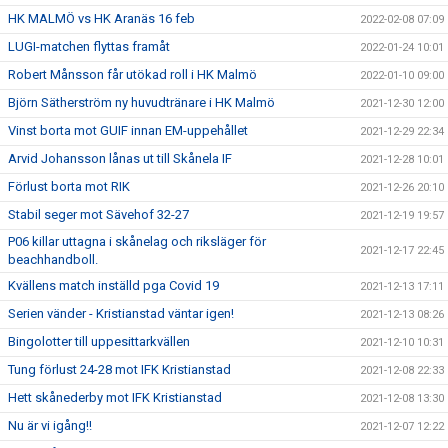
HK MALMÖ vs HK Aranäs 16 feb
2022-02-08 07:09
LUGI-matchen flyttas framåt
2022-01-24 10:01
Robert Månsson får utökad roll i HK Malmö
2022-01-10 09:00
Björn Sätherström ny huvudtränare i HK Malmö
2021-12-30 12:00
Vinst borta mot GUIF innan EM-uppehållet
2021-12-29 22:34
Arvid Johansson lånas ut till Skånela IF
2021-12-28 10:01
Förlust borta mot RIK
2021-12-26 20:10
Stabil seger mot Sävehof 32-27
2021-12-19 19:57
P06 killar uttagna i skånelag och riksläger för
2021-12-17 22:45
beachhandboll.
Kvällens match inställd pga Covid 19
2021-12-13 17:11
Serien vänder - Kristianstad väntar igen!
2021-12-13 08:26
Bingolotter till uppesittarkvällen
2021-12-10 10:31
Tung förlust 24-28 mot IFK Kristianstad
2021-12-08 22:33
Hett skånederby mot IFK Kristianstad
2021-12-08 13:30
Nu är vi igång!!
2021-12-07 12:22