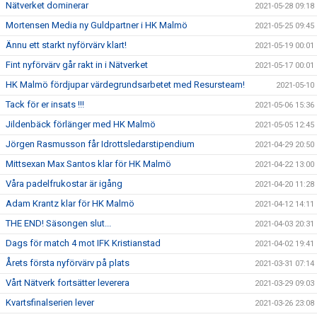
Nätverket dominerar
2021-05-28 09:18
Mortensen Media ny Guldpartner i HK Malmö
2021-05-25 09:45
Ännu ett starkt nyförvärv klart!
2021-05-19 00:01
Fint nyförvärv går rakt in i Nätverket
2021-05-17 00:01
HK Malmö fördjupar värdegrundsarbetet med Resursteam!
2021-05-10
Tack för er insats !!!
2021-05-06 15:36
Jildenbäck förlänger med HK Malmö
2021-05-05 12:45
Jörgen Rasmusson får Idrottsledarstipendium
2021-04-29 20:50
Mittsexan Max Santos klar för HK Malmö
2021-04-22 13:00
Våra padelfrukostar är igång
2021-04-20 11:28
Adam Krantz klar för HK Malmö
2021-04-12 14:11
THE END! Säsongen slut...
2021-04-03 20:31
Dags för match 4 mot IFK Kristianstad
2021-04-02 19:41
Årets första nyförvärv på plats
2021-03-31 07:14
Vårt Nätverk fortsätter leverera
2021-03-29 09:03
Kvartsfinalserien lever
2021-03-26 23:08