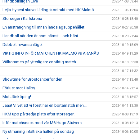
Handbollsligan Live
2023-11-08 09:44
Lejla Hyseni skriver lärlingskontrakt med HK Malmö
2023-11-06 12:04
Storseger i Karlskrona
2023-10-28 18:40
En ansträngning till innan landslagsuppehållet.
2023-10-27 20:38
Handboll när den är som sämst… och bäst.
2023-10-20 21:44
Dubbelt revanschläge!
2023-10-19 15:09
VIKTIG INFO INFÖR MATCHEN HK MALMÖ vs ARANÄS
2023-10-19 11:29
Välkommen på ytterligare en viktig match
2023-10-18 09:38
2023-10-17 14:32
Showtime för Bröstcancerfonden
2023-10-17 13:48
Förlust mot Hallby.
2023-10-14 21:14
Mot Jönköping!
2023-10-13 18:57
Jaaa! Vi vet att vi först har en bortamatch men...
2023-10-11 13:30
HKM upp på tredje plats efter storseger!
2023-10-08 19:19
Inför matchsnack med vår M6 Hugo Stuivers
2023-10-08 12:13
Ny utmaning i Baltiska hallen på söndag
2023-10-06 10:05