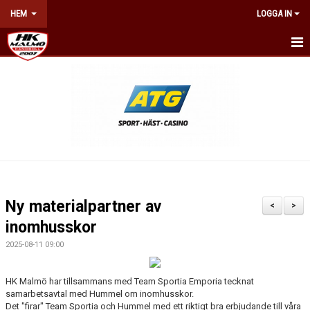
HEM
LOGGA IN
HEM
NYHETER
OM KLUBBEN
KONTAKT
BILJETTER & ÅRSKORT
Ny materialpartner av
<
>
KALENDER
inomhusskor
2025-08-11 09:00
NÄTVERKET
HK Malmö har tillsammans med Team Sportia Emporia tecknat
WEBSHOP
samarbetsavtal med Hummel om inomhusskor.
Det "firar" Team Sportia och Hummel med ett riktigt bra erbjudande till våra