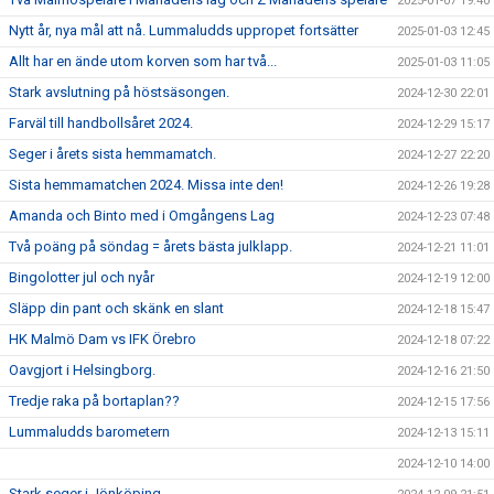
2025-01-07 19:40
Nytt år, nya mål att nå. Lummaludds uppropet fortsätter
2025-01-03 12:45
Allt har en ände utom korven som har två...
2025-01-03 11:05
Stark avslutning på höstsäsongen.
2024-12-30 22:01
Farväl till handbollsåret 2024.
2024-12-29 15:17
Seger i årets sista hemmamatch.
2024-12-27 22:20
Sista hemmamatchen 2024. Missa inte den!
2024-12-26 19:28
Amanda och Binto med i Omgångens Lag
2024-12-23 07:48
Två poäng på söndag = årets bästa julklapp.
2024-12-21 11:01
Bingolotter jul och nyår
2024-12-19 12:00
Släpp din pant och skänk en slant
2024-12-18 15:47
HK Malmö Dam vs IFK Örebro
2024-12-18 07:22
Oavgjort i Helsingborg.
2024-12-16 21:50
Tredje raka på bortaplan??
2024-12-15 17:56
Lummaludds barometern
2024-12-13 15:11
2024-12-10 14:00
Stark seger i Jönköping.