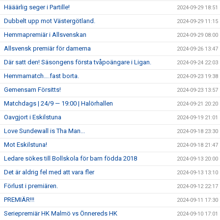
Hääärlig seger i Partille!
2024-09-29 18:51
Dubbelt upp mot Västergötland.
2024-09-29 11:15
Hemmapremiär i Allsvenskan
2024-09-29 08:00
Allsvensk premiär för damerna
2024-09-26 13:47
Där satt den! Säsongens första tvåpoängare i Ligan.
2024-09-24 22:03
Hemmamatch….fast borta.
2024-09-23 19:38
Gemensam Försitts!
2024-09-23 13:57
Matchdags | 24/9 — 19:00 | Halörhallen
2024-09-21 20:20
Oavgjort i Eskilstuna
2024-09-19 21:01
Love Sundewall is Tha Man...
2024-09-18 23:30
Mot Eskilstuna!
2024-09-18 21:47
Ledare sökes till Bollskola för barn födda 2018
2024-09-13 20:00
Det är aldrig fel med att vara fler
2024-09-13 13:10
Förlust i premiären.
2024-09-12 22:17
PREMIÄR!!!
2024-09-11 17:30
Seriepremiär HK Malmö vs Önnereds HK
2024-09-10 17:01