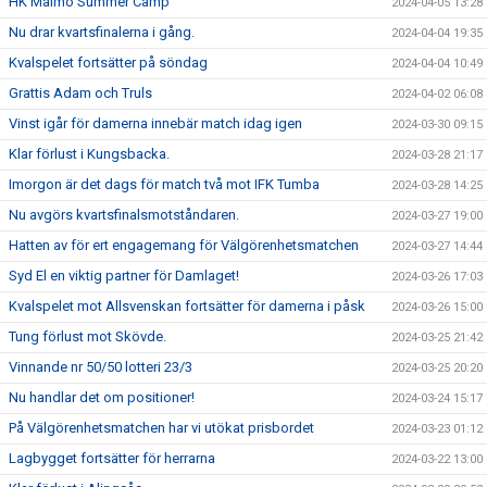
HK Malmö Summer Camp
2024-04-05 13:28
Nu drar kvartsfinalerna i gång.
2024-04-04 19:35
Kvalspelet fortsätter på söndag
2024-04-04 10:49
Grattis Adam och Truls
2024-04-02 06:08
Vinst igår för damerna innebär match idag igen
2024-03-30 09:15
Klar förlust i Kungsbacka.
2024-03-28 21:17
Imorgon är det dags för match två mot IFK Tumba
2024-03-28 14:25
Nu avgörs kvartsfinalsmotståndaren.
2024-03-27 19:00
Hatten av för ert engagemang för Välgörenhetsmatchen
2024-03-27 14:44
Syd El en viktig partner för Damlaget!
2024-03-26 17:03
Kvalspelet mot Allsvenskan fortsätter för damerna i påsk
2024-03-26 15:00
Tung förlust mot Skövde.
2024-03-25 21:42
Vinnande nr 50/50 lotteri 23/3
2024-03-25 20:20
Nu handlar det om positioner!
2024-03-24 15:17
På Välgörenhetsmatchen har vi utökat prisbordet
2024-03-23 01:12
Lagbygget fortsätter för herrarna
2024-03-22 13:00