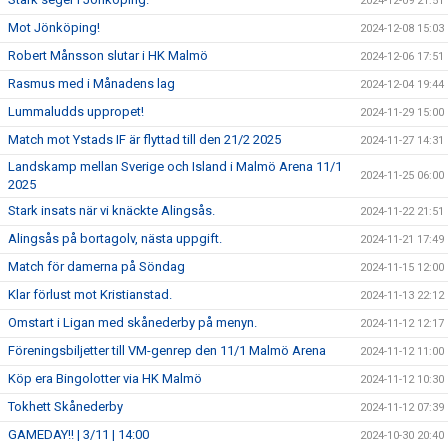
2024-12-09 21:51
Mot Jönköping!
2024-12-08 15:03
Robert Månsson slutar i HK Malmö
2024-12-06 17:51
Rasmus med i Månadens lag
2024-12-04 19:44
Lummaludds uppropet!
2024-11-29 15:00
Match mot Ystads IF är flyttad till den 21/2 2025
2024-11-27 14:31
Landskamp mellan Sverige och Island i Malmö Arena 11/1
2024-11-25 06:00
2025
Stark insats när vi knäckte Alingsås.
2024-11-22 21:51
Alingsås på bortagolv, nästa uppgift.
2024-11-21 17:49
Match för damerna på Söndag
2024-11-15 12:00
Klar förlust mot Kristianstad.
2024-11-13 22:12
Omstart i Ligan med skånederby på menyn.
2024-11-12 12:17
Föreningsbiljetter till VM-genrep den 11/1 Malmö Arena
2024-11-12 11:00
Köp era Bingolotter via HK Malmö
2024-11-12 10:30
Tokhett Skånederby
2024-11-12 07:39
GAMEDAY!! | 3/11 | 14:00
2024-10-30 20:40