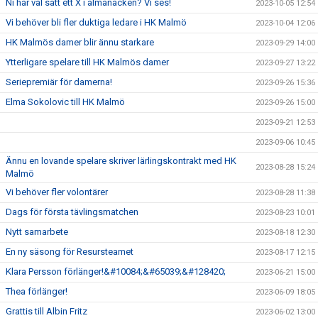
Ni har väl satt ett X i almanacken? Vi ses!
2023-10-05 12:54
Vi behöver bli fler duktiga ledare i HK Malmö
2023-10-04 12:06
HK Malmös damer blir ännu starkare
2023-09-29 14:00
Ytterligare spelare till HK Malmös damer
2023-09-27 13:22
Seriepremiär för damerna!
2023-09-26 15:36
Elma Sokolovic till HK Malmö
2023-09-26 15:00
2023-09-21 12:53
2023-09-06 10:45
Ännu en lovande spelare skriver lärlingskontrakt med HK
2023-08-28 15:24
Malmö
Vi behöver fler volontärer
2023-08-28 11:38
Dags för första tävlingsmatchen
2023-08-23 10:01
Nytt samarbete
2023-08-18 12:30
En ny säsong för Resursteamet
2023-08-17 12:15
Klara Persson förlänger!&#10084;&#65039;&#128420;
2023-06-21 15:00
Thea förlänger!
2023-06-09 18:05
Grattis till Albin Fritz
2023-06-02 13:00