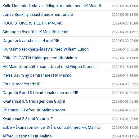
Kalle Holmstedt skriver lärlingskontrakt med HK Malmö
2022-05-06 11:00
Jonas Busk ny assisterande herrtränare
2022-05-03 13:00
HUGO STUIVERS TILL HK MALMÖ
2022-04-27 13:00
Säsongen över för HK Malmös herrar
2022-04-21 11:27
Dags för kvartsfinal nr 4 mot YIF
2022-04-20 02:00
HK Malmö tecknar 2-årsavtal med William Lundh
2022-04-15 08:58
ERIK HELGSTEN förlänger med HK Malmö
2022-04-14 11:00
HK Malmö fortsätter samarbetet med Gripen Crossfit
2022-04-13 14:00
Pierre Gaum ny damtränare i HK Malmö
2022-04-11 14:00
Förlust mot Ystads IF
2022-04-09 07:35
Dags för Rond 3 i kvartsfinalserien mot YIF
2022-04-07 20:52
Kvartsfinal 3/5 fredagen den 8 april
2022-04-05 06:48
Utjämnat 1-1 efter HK Malmö seger
2022-04-04 23:51
Kvartsfinal 2:5 mot Ystads IF!
2022-04-04 06:00
Ebbe Håkansson skriver 3-års kontrakt med HK Malmö
2022-04-01 11:38
Alfred Olsson till HK Malmö
2022-03-30 11:55