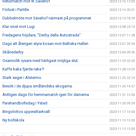
Returmatch mot IK Sävehof
2023-12-16 12:00
Förlust i Partille.
2023-12-14 20:51
Dubbelmöte mot Sävehof närmast på programmet.
2023-12-13 18:39
Klar vinst mot Lugi.
2023-12-08 23:13
Fredagens höjdare, "Derby della Autostrada".
2023-12-07 11:28
Dags att återigen styra kosan mot Baltiska Hallen
2023-12-07 05:54
Skånederby
2023-12-04 09:36
Osannolik rysare med härligast möjliga slut.
2023-11-29 22:35
Kaffe kaka fjärde raka?!
2023-11-28 10:59
Stark seger i Alstermo.
2023-11-25 22:14
Besök i de djupa småländska skogarna.
2023-11-24 14:57
Äntligen dags för hemmamatch igen för damerna
2023-11-21 15:00
Parahandbollsdag i Ystad
2023-11-20 09:39
Bingolottos uppesittarkväll
2023-11-17 15:00
Ny bollskola
2023-11-15 15:00
2023-11-13 15:00