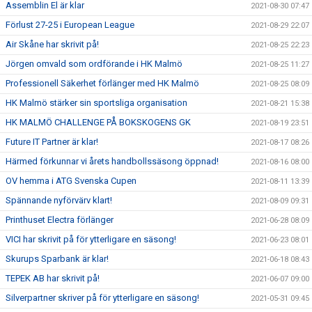
Assemblin El är klar
2021-08-30 07:47
Förlust 27-25 i European League
2021-08-29 22:07
Air Skåne har skrivit på!
2021-08-25 22:23
Jörgen omvald som ordförande i HK Malmö
2021-08-25 11:27
Professionell Säkerhet förlänger med HK Malmö
2021-08-25 08:09
HK Malmö stärker sin sportsliga organisation
2021-08-21 15:38
HK MALMÖ CHALLENGE PÅ BOKSKOGENS GK
2021-08-19 23:51
Future IT Partner är klar!
2021-08-17 08:26
Härmed förkunnar vi årets handbollssäsong öppnad!
2021-08-16 08:00
OV hemma i ATG Svenska Cupen
2021-08-11 13:39
Spännande nyförvärv klart!
2021-08-09 09:31
Printhuset Electra förlänger
2021-06-28 08:09
VICI har skrivit på för ytterligare en säsong!
2021-06-23 08:01
Skurups Sparbank är klar!
2021-06-18 08:43
TEPEK AB har skrivit på!
2021-06-07 09:00
Silverpartner skriver på för ytterligare en säsong!
2021-05-31 09:45