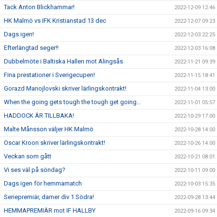
Tack Anton Blickhammar!
2022-12-09 12:46
HK Malmö vs IFK Kristianstad 13 dec
2022-12-07 09:23
Dags igen!
2022-12-03 22:25
Efterlängtad seger!!
2022-12-03 16:08
Dubbelmöte i Baltiska Hallen mot Alingsås
2022-11-21 09:39
Fina prestationer i Sverigecupen!
2022-11-15 18:41
Gorazd Manojlovski skriver lärlingskontrakt!
2022-11-04 13:00
When the going gets tough the tough get going...
2022-11-01 05:57
HADDOCK ÄR TILLBAKA!
2022-10-29 17:00
Malte Månsson väljer HK Malmö
2022-10-28 14:00
Oscar Kroon skriver lärlingskontrakt!
2022-10-26 14:00
Veckan som gått
2022-10-21 08:01
Vi ses väl på söndag?
2022-10-11 09:00
Dags igen för hemmamatch
2022-10-03 15:35
Seriepremiär, damer div 1 Södra!
2022-09-28 13:44
HEMMAPREMIÄR mot IF HALLBY
2022-09-16 09:34