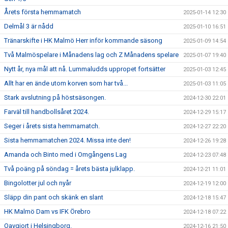
Årets första hemmamatch
2025-01-14 12:30
Delmål 3 är nådd
2025-01-10 16:51
Tränarskifte i HK Malmö Herr inför kommande säsong
2025-01-09 14:54
Två Malmöspelare i Månadens lag och Z Månadens spelare
2025-01-07 19:40
Nytt år, nya mål att nå. Lummaludds uppropet fortsätter
2025-01-03 12:45
Allt har en ände utom korven som har två...
2025-01-03 11:05
Stark avslutning på höstsäsongen.
2024-12-30 22:01
Farväl till handbollsåret 2024.
2024-12-29 15:17
Seger i årets sista hemmamatch.
2024-12-27 22:20
Sista hemmamatchen 2024. Missa inte den!
2024-12-26 19:28
Amanda och Binto med i Omgångens Lag
2024-12-23 07:48
Två poäng på söndag = årets bästa julklapp.
2024-12-21 11:01
Bingolotter jul och nyår
2024-12-19 12:00
Släpp din pant och skänk en slant
2024-12-18 15:47
HK Malmö Dam vs IFK Örebro
2024-12-18 07:22
Oavgjort i Helsingborg.
2024-12-16 21:50