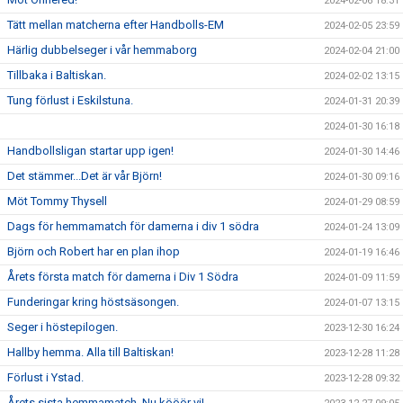
2024-02-06 18:31
Tätt mellan matcherna efter Handbolls-EM
2024-02-05 23:59
Härlig dubbelseger i vår hemmaborg
2024-02-04 21:00
Tillbaka i Baltiskan.
2024-02-02 13:15
Tung förlust i Eskilstuna.
2024-01-31 20:39
2024-01-30 16:18
Handbollsligan startar upp igen!
2024-01-30 14:46
Det stämmer...Det är vår Björn!
2024-01-30 09:16
Möt Tommy Thysell
2024-01-29 08:59
Dags för hemmamatch för damerna i div 1 södra
2024-01-24 13:09
Björn och Robert har en plan ihop
2024-01-19 16:46
Årets första match för damerna i Div 1 Södra
2024-01-09 11:59
Funderingar kring höstsäsongen.
2024-01-07 13:15
Seger i höstepilogen.
2023-12-30 16:24
Hallby hemma. Alla till Baltiskan!
2023-12-28 11:28
Förlust i Ystad.
2023-12-28 09:32
Årets sista hemmamatch. Nu kööör vi!