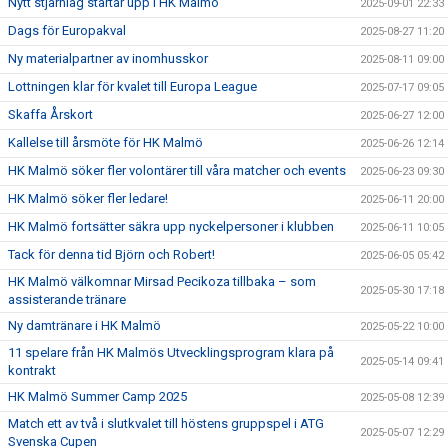
Nytt stjärnlag startar upp i HK Malmö
2025-09-01 22:33
Dags för Europakval
2025-08-27 11:20
Ny materialpartner av inomhusskor
2025-08-11 09:00
Lottningen klar för kvalet till Europa League
2025-07-17 09:05
Skaffa Årskort
2025-06-27 12:00
Kallelse till årsmöte för HK Malmö
2025-06-26 12:14
HK Malmö söker fler volontärer till våra matcher och events
2025-06-23 09:30
HK Malmö söker fler ledare!
2025-06-11 20:00
HK Malmö fortsätter säkra upp nyckelpersoner i klubben
2025-06-11 10:05
Tack för denna tid Björn och Robert!
2025-06-05 05:42
HK Malmö välkomnar Mirsad Pecikoza tillbaka – som
2025-05-30 17:18
assisterande tränare
Ny damtränare i HK Malmö
2025-05-22 10:00
11 spelare från HK Malmös Utvecklingsprogram klara på
2025-05-14 09:41
kontrakt
HK Malmö Summer Camp 2025
2025-05-08 12:39
Match ett av två i slutkvalet till höstens gruppspel i ATG
2025-05-07 12:29
Svenska Cupen