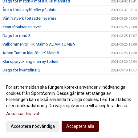
Dags för match 4 mot IFK Kristianstad
2021-04-02 19:41
Årets första nyförvärv på plats
2021-03-31 07:14
Vårt Nätverk fortsätter leverera
2021-03-29 09:03
Kvartsfinalserien lever
2021-03-26 23:08
Dags för rond 3
2021-03-25 19:07
Välkommen till HK Malmö ADAM TUMBA
2021-03-25 13:08
Adam Tumba klar för HK Malmö
2021-03-25 12:30
Klar uppryckning men ny förlust
2021-03-20 22:54
Dags för kvartsfinal 2
2021-03-19 19:57
SLUTSPELET KAN BÖRJA
2021-03-16 19:26
För att hemsidan ska fungera korrekt använder vi nödvändiga
HK Malmö satsar på utökad fysträning
2021-03-15 19:38
cookies från SportAdmin. Dessa går inte att stänga av.
Berentsen lämnar HK Malmö
2021-03-13 11:44
Föreningen kan också använda frivilliga cookies, t.ex. för statistik
IFK Kristianstad i kvarten för HK Malmö
2021-03-07 10:10
eller marknadsföring. Du väljer själv om du vill acceptera dessa.
Sista matchen innan slutspelet kör igång
Anpassa dina val
2021-03-05 22:02
Inge Aas Eriksen klar för HK Malmö
2021-03-05 13:00
Acceptera nödvändiga
Acceptera alla
Vinst i jämn match mot Varberg
2021-03-03 22:30