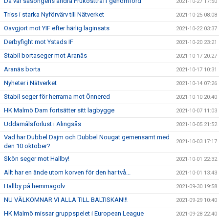
Då var säsongens andra Frukostträff genomförd
2021-10-27 17:50
Triss i starka Nyförvärv till Nätverket
2021-10-25 08:08
Oavgjort mot YIF efter härlig laginsats
2021-10-22 03:37
Derbyfight mot Ystads IF
2021-10-20 23:21
Stabil bortaseger mot Aranäs
2021-10-17 20:27
Aranäs borta
2021-10-17 10:31
Nyheter i Nätverket
2021-10-14 07:26
Stabil seger för herrarna mot Önnered
2021-10-10 20:40
HK Malmö Dam fortsätter sitt lagbygge
2021-10-07 11:03
Uddamålsförlust i Alingsås
2021-10-05 21:52
Vad har Dubbel Dajm och Dubbel Nougat gemensamt med
2021-10-03 17:17
den 10 oktober?
Skön seger mot Hallby!
2021-10-01 22:32
Allt har en ände utom korven för den har två...
2021-10-01 13:43
Hallby på hemmagolv
2021-09-30 19:58
NU VÄLKOMNAR VI ALLA TILL BALTISKAN!!!
2021-09-29 10:40
HK Malmö missar gruppspelet i European League
2021-09-28 22:40