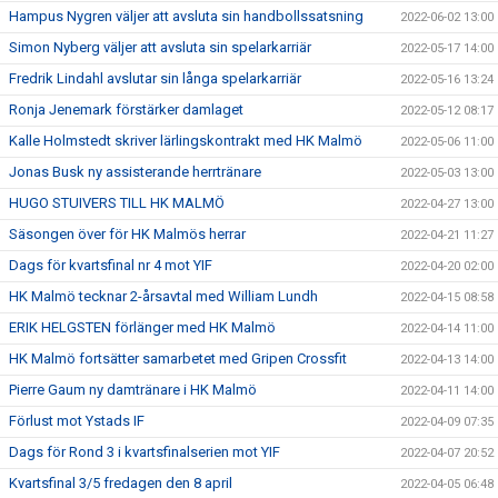
Hampus Nygren väljer att avsluta sin handbollssatsning
2022-06-02 13:00
Simon Nyberg väljer att avsluta sin spelarkarriär
2022-05-17 14:00
Fredrik Lindahl avslutar sin långa spelarkarriär
2022-05-16 13:24
Ronja Jenemark förstärker damlaget
2022-05-12 08:17
Kalle Holmstedt skriver lärlingskontrakt med HK Malmö
2022-05-06 11:00
Jonas Busk ny assisterande herrtränare
2022-05-03 13:00
HUGO STUIVERS TILL HK MALMÖ
2022-04-27 13:00
Säsongen över för HK Malmös herrar
2022-04-21 11:27
Dags för kvartsfinal nr 4 mot YIF
2022-04-20 02:00
HK Malmö tecknar 2-årsavtal med William Lundh
2022-04-15 08:58
ERIK HELGSTEN förlänger med HK Malmö
2022-04-14 11:00
HK Malmö fortsätter samarbetet med Gripen Crossfit
2022-04-13 14:00
Pierre Gaum ny damtränare i HK Malmö
2022-04-11 14:00
Förlust mot Ystads IF
2022-04-09 07:35
Dags för Rond 3 i kvartsfinalserien mot YIF
2022-04-07 20:52
Kvartsfinal 3/5 fredagen den 8 april
2022-04-05 06:48