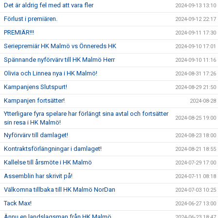
Det är aldrig fel med att vara fler
2024-09-13 13:10
Förlust i premiären.
2024-09-12 22:17
PREMIÄR!!!
2024-09-11 17:30
Seriepremiär HK Malmö vs Önnereds HK
2024-09-10 17:01
Spännande nyförvärv till HK Malmö Herr
2024-09-10 11:16
Olivia och Linnea nya i HK Malmö!
2024-08-31 17:26
Kampanjens Slutspurt!
2024-08-29 21:50
Kampanjen fortsätter!
2024-08-28
Ytterligare fyra spelare har förlängt sina avtal och fortsätter
2024-08-25 19:00
sin resa i HK Malmö!
Nyförvärv till damlaget!
2024-08-23 18:00
Kontraktsförlängningar i damlaget!
2024-08-21 18:55
Kallelse till årsmöte i HK Malmö
2024-07-29 17:00
Assemblin har skrivit på!
2024-07-11 08:18
Välkomna tillbaka till HK Malmö NorDan
2024-07-03 10:25
Tack Max!
2024-06-27 13:00
Ännu en landslagsman från HK Malmö
2024-06-23 18:47