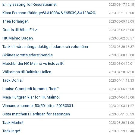
En ny säsong för Resursteamet
2023-08-17 12:15
Klara Persson förlänger!&#10084;&#65039;&#128420;
2023-06-21 15:00
Thea förlänger!
2023-06-09 18:05
Grattis till Albin Fritz
2023-06-02 13:00
HK Malmö Dagen
2023-06-02 08:57
Tack till våra många duktiga ledare och volontärer
2023-05-30 15:37
Skånes Idrottsledarstipendie
2023-05-08 18:00
Matchbilder HK Malmö vs Eslövs IK
2023-05-04 10:01
Välkomna till Baltiska Hallen
2023-04-28 07:50
Tack Donia!
2023-04-11 19:33
Louise Cronstedt kommer ”hem”
2023-04-06 13:00
Meja Hultgren klar för HK Malmö!
2023-04-04 13:00
Vinnande nummer 50/50 lotteri 20230331
2023-04-03 11:27
Sista matchen i Herrligan för säsongen
2023-03-31 08:33
Tack Martin!
2023-03-30 11:00
Tack Inge!
2023-03-29 19:48