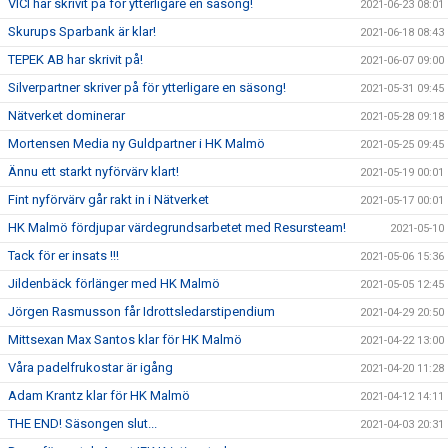
VICI har skrivit på för ytterligare en säsong!
2021-06-23 08:01
Skurups Sparbank är klar!
2021-06-18 08:43
TEPEK AB har skrivit på!
2021-06-07 09:00
Silverpartner skriver på för ytterligare en säsong!
2021-05-31 09:45
Nätverket dominerar
2021-05-28 09:18
Mortensen Media ny Guldpartner i HK Malmö
2021-05-25 09:45
Ännu ett starkt nyförvärv klart!
2021-05-19 00:01
Fint nyförvärv går rakt in i Nätverket
2021-05-17 00:01
HK Malmö fördjupar värdegrundsarbetet med Resursteam!
2021-05-10
Tack för er insats !!!
2021-05-06 15:36
Jildenbäck förlänger med HK Malmö
2021-05-05 12:45
Jörgen Rasmusson får Idrottsledarstipendium
2021-04-29 20:50
Mittsexan Max Santos klar för HK Malmö
2021-04-22 13:00
Våra padelfrukostar är igång
2021-04-20 11:28
Adam Krantz klar för HK Malmö
2021-04-12 14:11
THE END! Säsongen slut...
2021-04-03 20:31