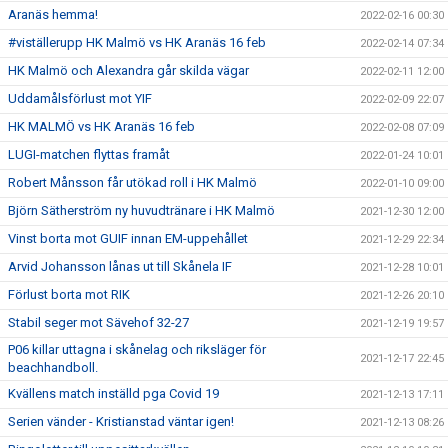
Aranäs hemma!
2022-02-16 00:30
#viställerupp HK Malmö vs HK Aranäs 16 feb
2022-02-14 07:34
HK Malmö och Alexandra går skilda vägar
2022-02-11 12:00
Uddamålsförlust mot YIF
2022-02-09 22:07
HK MALMÖ vs HK Aranäs 16 feb
2022-02-08 07:09
LUGI-matchen flyttas framåt
2022-01-24 10:01
Robert Månsson får utökad roll i HK Malmö
2022-01-10 09:00
Björn Sätherström ny huvudtränare i HK Malmö
2021-12-30 12:00
Vinst borta mot GUIF innan EM-uppehållet
2021-12-29 22:34
Arvid Johansson lånas ut till Skånela IF
2021-12-28 10:01
Förlust borta mot RIK
2021-12-26 20:10
Stabil seger mot Sävehof 32-27
2021-12-19 19:57
P06 killar uttagna i skånelag och riksläger för
2021-12-17 22:45
beachhandboll.
Kvällens match inställd pga Covid 19
2021-12-13 17:11
Serien vänder - Kristianstad väntar igen!
2021-12-13 08:26