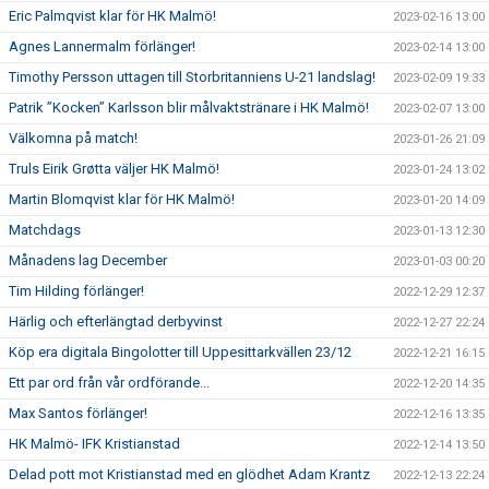
Eric Palmqvist klar för HK Malmö!
2023-02-16 13:00
Agnes Lannermalm förlänger!
2023-02-14 13:00
Timothy Persson uttagen till Storbritanniens U-21 landslag!
2023-02-09 19:33
Patrik ”Kocken” Karlsson blir målvaktstränare i HK Malmö!
2023-02-07 13:00
Välkomna på match!
2023-01-26 21:09
Truls Eirik Grøtta väljer HK Malmö!
2023-01-24 13:02
Martin Blomqvist klar för HK Malmö!
2023-01-20 14:09
Matchdags
2023-01-13 12:30
Månadens lag December
2023-01-03 00:20
Tim Hilding förlänger!
2022-12-29 12:37
Härlig och efterlängtad derbyvinst
2022-12-27 22:24
Köp era digitala Bingolotter till Uppesittarkvällen 23/12
2022-12-21 16:15
Ett par ord från vår ordförande...
2022-12-20 14:35
Max Santos förlänger!
2022-12-16 13:35
HK Malmö- IFK Kristianstad
2022-12-14 13:50
Delad pott mot Kristianstad med en glödhet Adam Krantz
2022-12-13 22:24