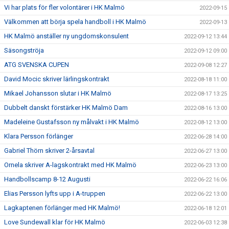
Vi har plats för fler volontärer i HK Malmö
2022-09-15
Välkommen att börja spela handboll i HK Malmö
2022-09-13
HK Malmö anställer ny ungdomskonsulent
2022-09-12 13:44
Säsongströja
2022-09-12 09:00
ATG SVENSKA CUPEN
2022-09-08 12:27
David Mocic skriver lärlingskontrakt
2022-08-18 11:00
Mikael Johansson slutar i HK Malmö
2022-08-17 13:25
Dubbelt danskt förstärker HK Malmö Dam
2022-08-16 13:00
Madeleine Gustafsson ny målvakt i HK Malmö
2022-08-12 13:00
Klara Persson förlänger
2022-06-28 14:00
Gabriel Thörn skriver 2-årsavtal
2022-06-27 13:00
Ornela skriver A-lagskontrakt med HK Malmö
2022-06-23 13:00
Handbollscamp 8-12 Augusti
2022-06-22 16:06
Elias Persson lyfts upp i A-truppen
2022-06-22 13:00
Lagkaptenen förlänger med HK Malmö!
2022-06-18 12:01
Love Sundewall klar för HK Malmö
2022-06-03 12:38