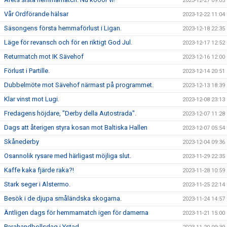
2023-12-27 09:05
Vår Ordförande hälsar
2023-12-22 11:04
Säsongens första hemmaförlust i Ligan.
2023-12-18 22:35
Läge för revansch och för en riktigt God Jul.
2023-12-17 12:52
Returmatch mot IK Sävehof
2023-12-16 12:00
Förlust i Partille.
2023-12-14 20:51
Dubbelmöte mot Sävehof närmast på programmet.
2023-12-13 18:39
Klar vinst mot Lugi.
2023-12-08 23:13
Fredagens höjdare, "Derby della Autostrada".
2023-12-07 11:28
Dags att återigen styra kosan mot Baltiska Hallen
2023-12-07 05:54
Skånederby
2023-12-04 09:36
Osannolik rysare med härligast möjliga slut.
2023-11-29 22:35
Kaffe kaka fjärde raka?!
2023-11-28 10:59
Stark seger i Alstermo.
2023-11-25 22:14
Besök i de djupa småländska skogarna.
2023-11-24 14:57
Äntligen dags för hemmamatch igen för damerna
2023-11-21 15:00
Parahandbollsdag i Ystad