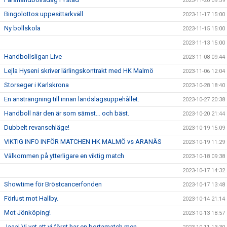
2023-11-20 09:39
Bingolottos uppesittarkväll
2023-11-17 15:00
Ny bollskola
2023-11-15 15:00
2023-11-13 15:00
Handbollsligan Live
2023-11-08 09:44
Lejla Hyseni skriver lärlingskontrakt med HK Malmö
2023-11-06 12:04
Storseger i Karlskrona
2023-10-28 18:40
En ansträngning till innan landslagsuppehållet.
2023-10-27 20:38
Handboll när den är som sämst… och bäst.
2023-10-20 21:44
Dubbelt revanschläge!
2023-10-19 15:09
VIKTIG INFO INFÖR MATCHEN HK MALMÖ vs ARANÄS
2023-10-19 11:29
Välkommen på ytterligare en viktig match
2023-10-18 09:38
2023-10-17 14:32
Showtime för Bröstcancerfonden
2023-10-17 13:48
Förlust mot Hallby.
2023-10-14 21:14
Mot Jönköping!
2023-10-13 18:57
Jaaa! Vi vet att vi först har en bortamatch men...