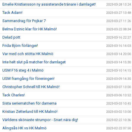
Emelie Kristiansson ny assisterande tränare i damlaget!
2023-03-28 13:24
Tack Adam!
2023-03-27 13:48
Sammandrag för Pojkar 7
2023-03-27 11:26
Belma Dzinic klar för HK Malmö!
2023-03-22 08:34
Delad pott
2023-03-16 22:27
Frida Björn förlänger!
2023-03-16 14:03
Var med och stötta HK Malmö
2023-03-14 20:00
Inte helt slut på matcher för damlaget
2023-03-14 15:30
USM F16 steg 4 i Malmö
2023-03-10 14:15
USM framgång för föreningen!
2023-03-09 14:35
Christopher Schnell till HK Malmö!
2023-03-07 13:00
Tack Charles!
2023-03-06 13:52
Sista seriematchen för damerna
2023-03-03 10:45
Kristian Zetterlund till HK Malmö!
2023-03-02 13:00
Världens skönaste strumpor - Snart nära dig!
2023-02-22 10:36
Alingsås HK vs HK Malmö
2023-02-22 07:50