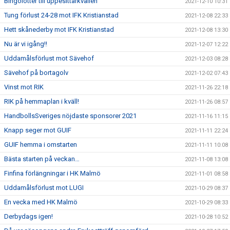
Bingolotter till uppesittarkvällen
2021-12-10 10:31
Tung förlust 24-28 mot IFK Kristianstad
2021-12-08 22:33
Hett skånederby mot IFK Kristianstad
2021-12-08 13:30
Nu är vi igång!!
2021-12-07 12:22
Uddamålsförlust mot Sävehof
2021-12-03 08:28
Sävehof på bortagolv
2021-12-02 07:43
Vinst mot RIK
2021-11-26 22:18
RIK på hemmaplan i kväll!
2021-11-26 08:57
HandbollsSveriges nöjdaste sponsorer 2021
2021-11-16 11:15
Knapp seger mot GUIF
2021-11-11 22:24
GUIF hemma i omstarten
2021-11-11 10:08
Bästa starten på veckan…
2021-11-08 13:08
Finfina förlängningar i HK Malmö
2021-11-01 08:58
Uddamålsförlust mot LUGI
2021-10-29 08:37
En vecka med HK Malmö
2021-10-29 08:33
Derbydags igen!
2021-10-28 10:52