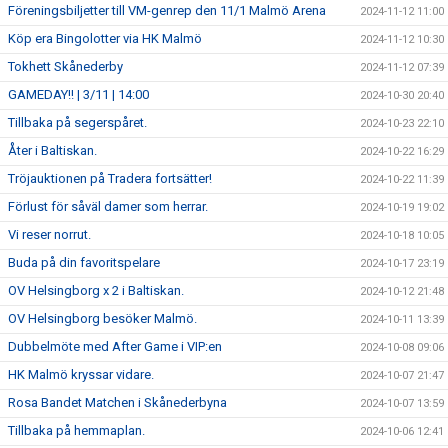
Föreningsbiljetter till VM-genrep den 11/1 Malmö Arena
2024-11-12 11:00
Köp era Bingolotter via HK Malmö
2024-11-12 10:30
Tokhett Skånederby
2024-11-12 07:39
GAMEDAY!! | 3/11 | 14:00
2024-10-30 20:40
Tillbaka på segerspåret.
2024-10-23 22:10
Åter i Baltiskan.
2024-10-22 16:29
Tröjauktionen på Tradera fortsätter!
2024-10-22 11:39
Förlust för såväl damer som herrar.
2024-10-19 19:02
Vi reser norrut.
2024-10-18 10:05
Buda på din favoritspelare
2024-10-17 23:19
OV Helsingborg x 2 i Baltiskan.
2024-10-12 21:48
OV Helsingborg besöker Malmö.
2024-10-11 13:39
Dubbelmöte med After Game i VIP:en
2024-10-08 09:06
HK Malmö kryssar vidare.
2024-10-07 21:47
Rosa Bandet Matchen i Skånederbyna
2024-10-07 13:59
Tillbaka på hemmaplan.
2024-10-06 12:41