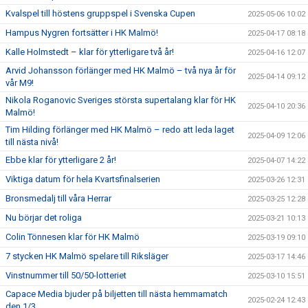
Kvalspel till höstens gruppspel i Svenska Cupen
2025-05-06 10:02
Hampus Nygren fortsätter i HK Malmö!
2025-04-17 08:18
Kalle Holmstedt – klar för ytterligare två år!
2025-04-16 12:07
Arvid Johansson förlänger med HK Malmö – två nya år för
2025-04-14 09:12
vår M9!
Nikola Roganovic Sveriges största supertalang klar för HK
2025-04-10 20:36
Malmö!
Tim Hilding förlänger med HK Malmö – redo att leda laget
2025-04-09 12:06
till nästa nivå!
Ebbe klar för ytterligare 2 år!
2025-04-07 14:22
Viktiga datum för hela Kvartsfinalserien
2025-03-26 12:31
Bronsmedalj till våra Herrar
2025-03-25 12:28
Nu börjar det roliga
2025-03-21 10:13
Colin Tönnesen klar för HK Malmö
2025-03-19 09:10
7 stycken HK Malmö spelare till Riksläger
2025-03-17 14:46
Vinstnummer till 50/50-lotteriet
2025-03-10 15:51
Capace Media bjuder på biljetten till nästa hemmamatch
2025-02-24 12:43
den 1/3