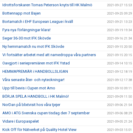
Idrottsforskaren Tomas Peterson knyts till HK Malmö
2021-09-27 15:53
Bottennapp mot Bajen
2021-09-25 09:29
Bortamatch i EHF European League i kväll
2021-09-21 13:23
Fyra nya förlängningar klara!
2021-09-19 19:34
Seger 36-30 mot IFK Skövde
2021-09-16 21:34
Ny hemmamatch nu mot IFK Skövde
2021-09-15 20:50
Vi fortsätter arbetet med att namedroppa våra partners
2021-09-15 20:15
Oavgjort i seriepremiären mot IFK Ystad
2021-09-14 10:15
HEMMAPREMIÄR i HANDBOLLSLIGAN
2021-09-12 18:19
Våra senaste åter- och nyteckningar!
2021-09-12 17:38
Upp till bevis i Cupen mot Amo
2021-09-10 09:11
BÖRJA SPELA HANDBOLL i HK Malmö!
2021-09-09 11:50
NorDan på blixtvisit hos våra tjejer
2021-09-06 21:54
AMO i ATG Svenska cupen tisdag den 7 september
2021-09-06 08:29
Vidare i Europaspelet
2021-09-05 21:24
Kick Off för Nätverket på Quality Hotel View
2021-09-03 15:01