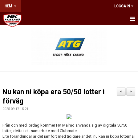
HEM
LOGGA IN
HEM
NYHETER
OM KLUBBEN
KONTAKT
BILJETTER & ÅRSKORT
Nu kan ni köpa era 50/50 lotter i
<
>
KALENDER
förväg
2025-09-17 15:21
NÄTVERKET
Från och med lördag kommer HK Malmö använda sig av digitala 50/50
WEBSHOP
lotter, detta i ett samarbete med Clubmate.
Lite förändringar är det jämfört med tidigare är det, nu kan ni köpa lotterna i