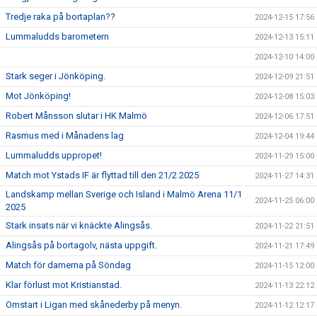
Tredje raka på bortaplan??
2024-12-15 17:56
Lummaludds barometern
2024-12-13 15:11
2024-12-10 14:00
Stark seger i Jönköping.
2024-12-09 21:51
Mot Jönköping!
2024-12-08 15:03
Robert Månsson slutar i HK Malmö
2024-12-06 17:51
Rasmus med i Månadens lag
2024-12-04 19:44
Lummaludds uppropet!
2024-11-29 15:00
Match mot Ystads IF är flyttad till den 21/2 2025
2024-11-27 14:31
Landskamp mellan Sverige och Island i Malmö Arena 11/1
2024-11-25 06:00
2025
Stark insats när vi knäckte Alingsås.
2024-11-22 21:51
Alingsås på bortagolv, nästa uppgift.
2024-11-21 17:49
Match för damerna på Söndag
2024-11-15 12:00
Klar förlust mot Kristianstad.
2024-11-13 22:12
Omstart i Ligan med skånederby på menyn.
2024-11-12 12:17