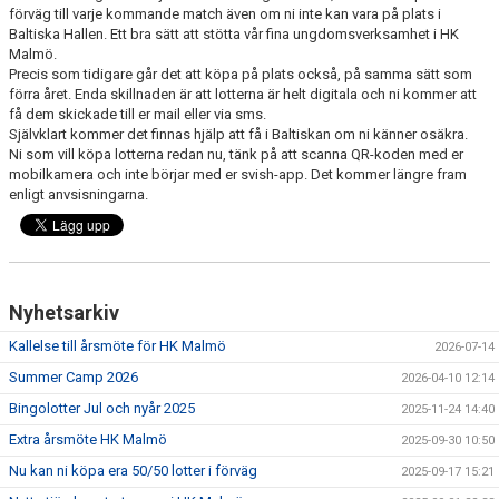
TRÄNINGSSCHEMA
förväg till varje kommande match även om ni inte kan vara på plats i
Baltiska Hallen. Ett bra sätt att stötta vår fina ungdomsverksamhet i HK
VILL DU BLI PARTNER I HK MALMÖ
Malmö.
Precis som tidigare går det att köpa på plats också, på samma sätt som
förra året. Enda skillnaden är att lotterna är helt digitala och ni kommer att
få dem skickade till er mail eller via sms.
Självklart kommer det finnas hjälp att få i Baltiskan om ni känner osäkra.
Ni som vill köpa lotterna redan nu, tänk på att scanna QR-koden med er
mobilkamera och inte börjar med er svish-app. Det kommer längre fram
enligt anvsisningarna.
Nyhetsarkiv
Kallelse till årsmöte för HK Malmö
2026-07-14
Summer Camp 2026
2026-04-10 12:14
Bingolotter Jul och nyår 2025
2025-11-24 14:40
Extra årsmöte HK Malmö
2025-09-30 10:50
Nu kan ni köpa era 50/50 lotter i förväg
2025-09-17 15:21