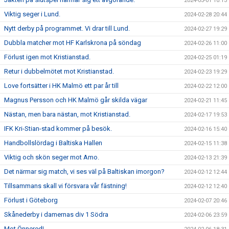
2024-03-01 10:13
Viktig seger i Lund.
2024-02-28 20:44
Nytt derby på programmet. Vi drar till Lund.
2024-02-27 19:29
Dubbla matcher mot HF Karlskrona på söndag
2024-02-26 11:00
Förlust igen mot Kristianstad.
2024-02-25 01:19
Retur i dubbelmötet mot Kristianstad.
2024-02-23 19:29
Love fortsätter i HK Malmö ett par år till
2024-02-22 12:00
Magnus Persson och HK Malmö går skilda vägar
2024-02-21 11:45
Nästan, men bara nästan, mot Kristianstad.
2024-02-17 19:53
IFK Kri-Stian-stad kommer på besök.
2024-02-16 15:40
Handbollslördag i Baltiska Hallen
2024-02-15 11:38
Viktig och skön seger mot Amo.
2024-02-13 21:39
Det närmar sig match, vi ses väl på Baltiskan imorgon?
2024-02-12 12:44
Tillsammans skall vi försvara vår fästning!
2024-02-12 12:40
Förlust i Göteborg
2024-02-07 20:46
Skånederby i damernas div 1 Södra
2024-02-06 23:59
Mot Önnered!