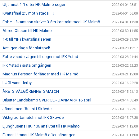
Utjämnat 1-1 efter HK Malmö seger
2022-04-04 23:51
Kvartsfinal 2:5 mot Ystads IF!
2022-04-04 06:00
Ebbe Håkansson skriver 3-års kontrakt med HK Malmö
2022-04-01 11:38
Alfred Olsson till HK Malmö
2022-03-30 11:55
1-0 till YIF i kvartsfinalserien
2022-03-29 21:39
Äntligen dags för slutspel!
2022-03-28 19:17
Ebbe visade vägen till seger mot IFK Ystad
2022-03-23 21:44
IFK Ystad i sista omgången
2022-03-22 22:23
Magnus Persson förlänger med HK Malmö
2022-03-21 12:00
LUGI vann derbyt
2022-03-16 22:28
ÅRETS VÄLGÖRENHETSMATCH
2022-03-15 21:13
Biljetter Landskamp SVERIGE - DANMARK 16 april
2022-03-14 08:49
Jämnt men förlust i Skövde
2022-03-13 22:51
Viktig bortamatch mot IFK Skövde
2022-03-13 07:38
Ljunghusens HK P 06 ansluter till HK Malmö
2022-03-11 12:00
Ekman lämnar HK Malmö efter säsongen
2022-03-11 11:00