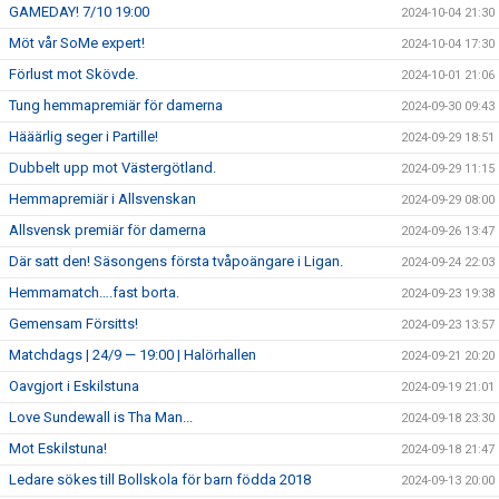
GAMEDAY! 7/10 19:00
2024-10-04 21:30
Möt vår SoMe expert!
2024-10-04 17:30
Förlust mot Skövde.
2024-10-01 21:06
Tung hemmapremiär för damerna
2024-09-30 09:43
Hääärlig seger i Partille!
2024-09-29 18:51
Dubbelt upp mot Västergötland.
2024-09-29 11:15
Hemmapremiär i Allsvenskan
2024-09-29 08:00
Allsvensk premiär för damerna
2024-09-26 13:47
Där satt den! Säsongens första tvåpoängare i Ligan.
2024-09-24 22:03
Hemmamatch….fast borta.
2024-09-23 19:38
Gemensam Försitts!
2024-09-23 13:57
Matchdags | 24/9 — 19:00 | Halörhallen
2024-09-21 20:20
Oavgjort i Eskilstuna
2024-09-19 21:01
Love Sundewall is Tha Man...
2024-09-18 23:30
Mot Eskilstuna!
2024-09-18 21:47
Ledare sökes till Bollskola för barn födda 2018
2024-09-13 20:00