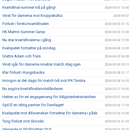
Kvartsfinal nummer två på gång!
2024-04-07 16:40
Vinst för damerna mot Kroppskultur.
2024-04-07
Förlust i första kvartsfinalen.
2024-04-05 21:16
HK Malmö Summer Camp
2024-04-05 13:28
Nu drar kvartsfinalerna i gång.
2024-04-04 19:35
Kvalspelet fortsätter på söndag
2024-04-04 10:49
Grattis Adam och Truls
2024-04-02 06:08
Vinst igår för damerna innebär match idag igen
2024-03-30 09:15
Klar förlust i Kungsbacka.
2024-03-28 21:17
Imorgon är det dags för match två mot IFK Tumba
2024-03-28 14:25
Nu avgörs kvartsfinalsmotståndaren.
2024-03-27 19:00
Hatten av för ert engagemang för Välgörenhetsmatchen
2024-03-27 14:44
Syd El en viktig partner för Damlaget!
2024-03-26 17:03
Kvalspelet mot Allsvenskan fortsätter för damerna i påsk
2024-03-26 15:00
Tung förlust mot Skövde.
2024-03-25 21:42
Vinnande nr 50/50 lotteri 23/3
2024-03-25 20:20