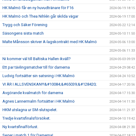
HK Malmö får en ny huvudtränare för F16
2024-06-19 18:15
HK Malmö och Thea Nihlén går skilda vägar
2024-06-19 17:00
Trygg och Säker Förening
2024-05-22 12:14
Säsongens sista match
2024-05-10 11:50
Malte Månsson skriver A-lagskontrakt med HK Malmö
2024-05-06 13:00
2024-05-06 11:33
Ni kommer väl till Baltiska Hallen ikväll?
2024-05-03 09:59
Ett par tävlingsmatcher till för damerna
2024-04-29 08:42
Ludvig fortsätter sin satsning i HK Malmö
2024-04-24 10:52
VI ÄR I ALLSVENSKAN!!!&#10084;&#65039;&#128420;
2024-04-17 20:56
Avgörande kvalmatch för damerna
2024-04-17 15:30
Agnes Lannermalm fortsätter i HK Malmö
2024-04-14 11:30
HKM utslagna ur SM-slutspelet.
2024-04-11 21:37
Tredje kvartsfinalsförsöket.
2024-04-10 19:42
Ny kvartsfinalförlust.
2024-04-08 21:30
Seger i match 1 för Damerna!
2024-04-07 18:17