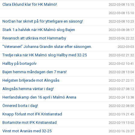
Clara Eklund klar för HK Malmö!
2022-03-08 15:15
2022-03-08 15:10
NorDan har skrivit på för ytterligare en säsong!
2022-03-08 10:23
Stark 1:a halvlek när HK Malmö slog Bajen
2022-03-08 08:17
Revansch att utkräva mot Hammarby
2022-03-06 22:22
”Veteranen” Johanna Grandin slutar efter säsongen.
2022-03-03
Tredje raka när HK Malmö slog Hallby med 32-25
2022-03-02 21:32
Hallby på bortagolv
2022-03-02 10:41
Bajen hemma måndagen den 7 mars!
2022-02-28 13:04
Helgsten briljerade mot Alingsås
2022-02-27 22:11
Alingsås hemma väntar i dag!
2022-02-27 08:12
Herrlandskamp den 16 april i Malmö Arena
2022-02-24 13:38
Önnered borta i dag!
2022-02-22 08:00
Knapp förlust mot IFK Kristianstad
2022-02-19 21:45
Bortamöte mot IFK Kristianstad
2022-02-19 13:02
Vinst mot Aranäs med 32-25
2022-02-16 23:27