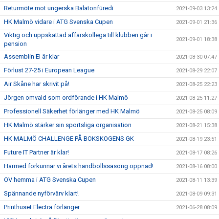
Returmöte mot ungerska Balatonfüredi
2021-09-03 13:24
HK Malmö vidare i ATG Svenska Cupen
2021-09-01 21:36
Viktig och uppskattad affärskollega till klubben går i
2021-09-01 18:38
pension
Assemblin El är klar
2021-08-30 07:47
Förlust 27-25 i European League
2021-08-29 22:07
Air Skåne har skrivit på!
2021-08-25 22:23
Jörgen omvald som ordförande i HK Malmö
2021-08-25 11:27
Professionell Säkerhet förlänger med HK Malmö
2021-08-25 08:09
HK Malmö stärker sin sportsliga organisation
2021-08-21 15:38
HK MALMÖ CHALLENGE PÅ BOKSKOGENS GK
2021-08-19 23:51
Future IT Partner är klar!
2021-08-17 08:26
Härmed förkunnar vi årets handbollssäsong öppnad!
2021-08-16 08:00
OV hemma i ATG Svenska Cupen
2021-08-11 13:39
Spännande nyförvärv klart!
2021-08-09 09:31
Printhuset Electra förlänger
2021-06-28 08:09