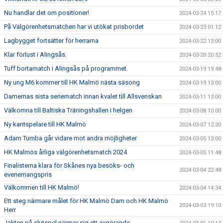
Nu handlar det om positioner!
2024-03-24 15:17
På Välgörenhetsmatchen har vi utökat prisbordet
2024-03-23 01:12
Lagbygget fortsätter för herrarna
2024-03-22 13:00
Klar förlust i Alingsås.
2024-03-20 20:52
Tuff bortamatch i Alingsås på programmet.
2024-03-19 19:48
Ny ung M6 kommer till HK Malmö nästa säsong
2024-03-19 13:00
Damernas sista seriematch innan kvalet till Allsvenskan
2024-03-11 13:00
Välkomna till Baltiska Träningshallen i helgen
2024-03-08 10:00
Ny kantspelare till HK Malmö
2024-03-07 12:30
Adam Tumba går vidare mot andra möjligheter
2024-03-05 13:00
HK Malmös årliga välgörenhetsmatch 2024
2024-03-05 11:48
Finalisterna klara för Skånes nya besöks- och
2024-03-04 22:48
evenemangspris
Välkommen till HK Malmö!
2024-03-04 14:34
Ett steg närmare målet för HK Malmö Dam och HK Malmö
2024-03-03 19:10
Herr
Jakten på slutspel närmar sig ett avgörande.