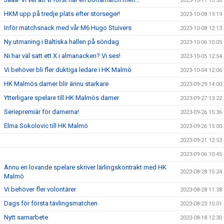
2023-10-11 13:30
HKM upp på tredje plats efter storseger!
2023-10-08 19:19
Inför matchsnack med vår M6 Hugo Stuivers
2023-10-08 12:13
Ny utmaning i Baltiska hallen på söndag
2023-10-06 10:05
Ni har väl satt ett X i almanacken? Vi ses!
2023-10-05 12:54
Vi behöver bli fler duktiga ledare i HK Malmö
2023-10-04 12:06
HK Malmös damer blir ännu starkare
2023-09-29 14:00
Ytterligare spelare till HK Malmös damer
2023-09-27 13:22
Seriepremiär för damerna!
2023-09-26 15:36
Elma Sokolovic till HK Malmö
2023-09-26 15:00
2023-09-21 12:53
2023-09-06 10:45
Ännu en lovande spelare skriver lärlingskontrakt med HK
2023-08-28 15:24
Malmö
Vi behöver fler volontärer
2023-08-28 11:38
Dags för första tävlingsmatchen
2023-08-23 10:01
Nytt samarbete
2023-08-18 12:30