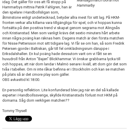
Måndagsmatch borta mot
TRÄNINGSSCHEMA
idag. Det gäller för oss att få stopp på
Hammarby
Hammarbys mittnia Patrik Fahlgren, han är
den spelare i Handbollsligan som,
VILL DU BLI PARTNER I HK MALMÖ
åtminstone enligt undertecknad, betyder allra mest för sitt lag. På HKM-
fronten verkar alla killarna vara tillgängliga för spel, och vi hoppas kunna
fortsätta på den positiva trend vi skapat genom segrarna mot Alingsås
och Kristianstad. Men som vanligt krävs det sextio minuters hårt arbete
innan några poäng kan räknas hem. Dagens match är den första matchen
för Nisse Pettersson mot sitt tidigare lag. Vi får se om han, så som Fredrik
Petersen gjorde i Baltiskan, går till fel omklädningsrum däruppe i
Eriksdalshallen. En kul poäng hade dessutom varit om vi fått se en
huvudroll från Anton ”Bajen” Blickhammar. Vi önskar grabbarna lycka till
och hoppas, att när dom landar i Malmö senare i kväll, att dom gör det som
tvåa i tabellen. Om ni inte råkar befinna er i Stockholm och kan se matchen
på plats så är det cmore play som gäller.
OBS avkasttid kl.18:00.
En personlig reflektion. Lite konfunderad blev jag när en del så kallade
experter i Handbollssverige, skyllde Kristianstads förlust mot HKM på
domarna. Såg dom verkligen matchen??
Tommy Thysell