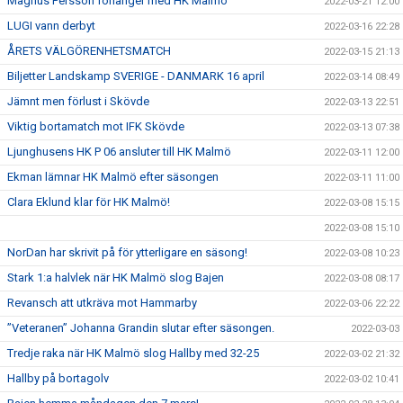
Magnus Persson förlänger med HK Malmö
2022-03-21 12:00
LUGI vann derbyt
2022-03-16 22:28
ÅRETS VÄLGÖRENHETSMATCH
2022-03-15 21:13
Biljetter Landskamp SVERIGE - DANMARK 16 april
2022-03-14 08:49
Jämnt men förlust i Skövde
2022-03-13 22:51
Viktig bortamatch mot IFK Skövde
2022-03-13 07:38
Ljunghusens HK P 06 ansluter till HK Malmö
2022-03-11 12:00
Ekman lämnar HK Malmö efter säsongen
2022-03-11 11:00
Clara Eklund klar för HK Malmö!
2022-03-08 15:15
2022-03-08 15:10
NorDan har skrivit på för ytterligare en säsong!
2022-03-08 10:23
Stark 1:a halvlek när HK Malmö slog Bajen
2022-03-08 08:17
Revansch att utkräva mot Hammarby
2022-03-06 22:22
”Veteranen” Johanna Grandin slutar efter säsongen.
2022-03-03
Tredje raka när HK Malmö slog Hallby med 32-25
2022-03-02 21:32
Hallby på bortagolv
2022-03-02 10:41