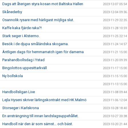
Dags att återigen styra kosan mot Baltiska Hallen
2023-12-07 05:54
Skånederby
2023-12-04 09:36
Osannolik rysare med härligast möjliga slut.
2023-11-29 22:35
Kaffe kaka fjärde raka?!
2023-11-28 10:59
Stark seger i Alstermo.
2023-11-25 22:14
Besök i de djupa småländska skogarna.
2023-11-24 14:57
Äntligen dags för hemmamatch igen för damerna
2023-11-21 15:00
Parahandbollsdag i Ystad
2023-11-20 09:39
Bingolottos uppesittarkväll
2023-11-17 15:00
Ny bollskola
2023-11-15 15:00
2023-11-13 15:00
Handbollsligan Live
2023-11-08 09:44
Lejla Hyseni skriver lärlingskontrakt med HK Malmö
2023-11-06 12:04
Storseger i Karlskrona
2023-10-28 18:40
En ansträngning till innan landslagsuppehållet.
2023-10-27 20:38
Handboll när den är som sämst… och bäst.
2023-10-20 21:44