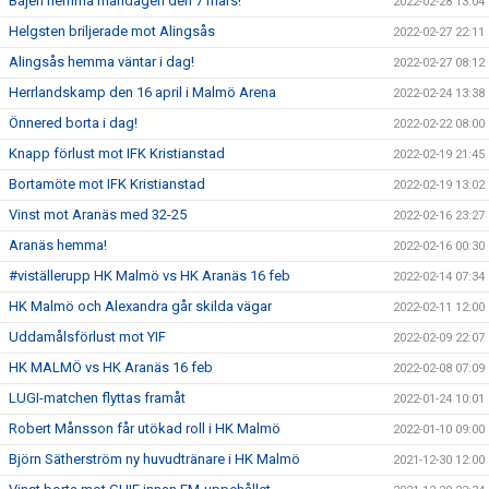
Bajen hemma måndagen den 7 mars!
2022-02-28 13:04
Helgsten briljerade mot Alingsås
2022-02-27 22:11
Alingsås hemma väntar i dag!
2022-02-27 08:12
Herrlandskamp den 16 april i Malmö Arena
2022-02-24 13:38
Önnered borta i dag!
2022-02-22 08:00
Knapp förlust mot IFK Kristianstad
2022-02-19 21:45
Bortamöte mot IFK Kristianstad
2022-02-19 13:02
Vinst mot Aranäs med 32-25
2022-02-16 23:27
Aranäs hemma!
2022-02-16 00:30
#viställerupp HK Malmö vs HK Aranäs 16 feb
2022-02-14 07:34
HK Malmö och Alexandra går skilda vägar
2022-02-11 12:00
Uddamålsförlust mot YIF
2022-02-09 22:07
HK MALMÖ vs HK Aranäs 16 feb
2022-02-08 07:09
LUGI-matchen flyttas framåt
2022-01-24 10:01
Robert Månsson får utökad roll i HK Malmö
2022-01-10 09:00
Björn Sätherström ny huvudtränare i HK Malmö
2021-12-30 12:00