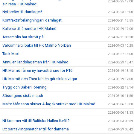
2024-08-25 19:00
sin resa i HK Malmö!
Nyförvärv till damlaget!
2024-08-23 18:00
Kontraktsförlängningar i damlaget!
2024-08-21 18:55
Kallelse till årsmöte i HK Malmö
2024-07-29 17:00
Assemblin har skrivit på!
2024-07-11 08:18
Välkomna tillbaka till HK Malmö NorDan
2024-07-03 10:25
Tack Max!
2024-06-27 13:00
Ännu en landslagsman från HK Malmö
2024-06-23 18:47
HK Malmö får en ny huvudtränare för F16
2024-06-19 18:15
HK Malmö och Thea Nihlén går skilda vägar
2024-06-19 17:00
Trygg och Säker Förening
2024-05-22 12:14
Säsongens sista match
2024-05-10 11:50
Malte Månsson skriver A-lagskontrakt med HK Malmö
2024-05-06 13:00
2024-05-06 11:33
Ni kommer väl till Baltiska Hallen ikväll?
2024-05-03 09:59
Ett par tävlingsmatcher till för damerna
2024-04-29 08:42