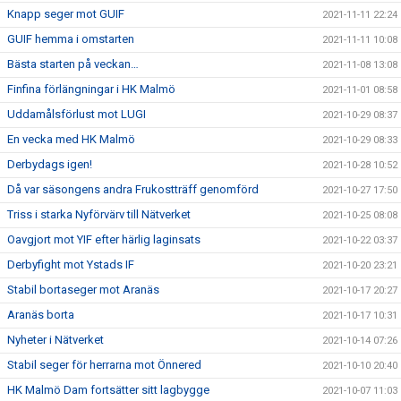
Knapp seger mot GUIF
2021-11-11 22:24
GUIF hemma i omstarten
2021-11-11 10:08
Bästa starten på veckan…
2021-11-08 13:08
Finfina förlängningar i HK Malmö
2021-11-01 08:58
Uddamålsförlust mot LUGI
2021-10-29 08:37
En vecka med HK Malmö
2021-10-29 08:33
Derbydags igen!
2021-10-28 10:52
Då var säsongens andra Frukostträff genomförd
2021-10-27 17:50
Triss i starka Nyförvärv till Nätverket
2021-10-25 08:08
Oavgjort mot YIF efter härlig laginsats
2021-10-22 03:37
Derbyfight mot Ystads IF
2021-10-20 23:21
Stabil bortaseger mot Aranäs
2021-10-17 20:27
Aranäs borta
2021-10-17 10:31
Nyheter i Nätverket
2021-10-14 07:26
Stabil seger för herrarna mot Önnered
2021-10-10 20:40
HK Malmö Dam fortsätter sitt lagbygge
2021-10-07 11:03