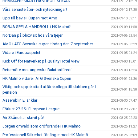
HEMMAPREMIÄR i HANDBOLLSLIGAN
2021-09-12 18:19
Våra senaste åter- och nyteckningar!
2021-09-12 17:38
Upp till bevis i Cupen mot Amo
2021-09-10 09:11
BÖRJA SPELA HANDBOLL i HK Malmö!
2021-09-09 11:50
NorDan på blixtvisit hos våra tjejer
2021-09-06 21:54
AMO i ATG Svenska cupen tisdag den 7 september
2021-09-06 08:29
Vidare i Europaspelet
2021-09-05 21:24
Kick Off för Nätverket på Quality Hotel View
2021-09-03 15:01
Returmöte mot ungerska Balatonfüredi
2021-09-03 13:24
HK Malmö vidare i ATG Svenska Cupen
2021-09-01 21:36
Viktig och uppskattad affärskollega till klubben går i
2021-09-01 18:38
pension
Assemblin El är klar
2021-08-30 07:47
Förlust 27-25 i European League
2021-08-29 22:07
Air Skåne har skrivit på!
2021-08-25 22:23
Jörgen omvald som ordförande i HK Malmö
2021-08-25 11:27
Professionell Säkerhet förlänger med HK Malmö
2021-08-25 08:09