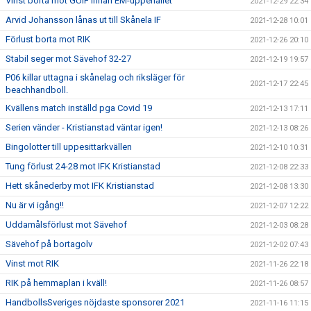
Vinst borta mot GUIF innan EM-uppehållet
2021-12-29 22:34
Arvid Johansson lånas ut till Skånela IF
2021-12-28 10:01
Förlust borta mot RIK
2021-12-26 20:10
Stabil seger mot Sävehof 32-27
2021-12-19 19:57
P06 killar uttagna i skånelag och riksläger för
2021-12-17 22:45
beachhandboll.
Kvällens match inställd pga Covid 19
2021-12-13 17:11
Serien vänder - Kristianstad väntar igen!
2021-12-13 08:26
Bingolotter till uppesittarkvällen
2021-12-10 10:31
Tung förlust 24-28 mot IFK Kristianstad
2021-12-08 22:33
Hett skånederby mot IFK Kristianstad
2021-12-08 13:30
Nu är vi igång!!
2021-12-07 12:22
Uddamålsförlust mot Sävehof
2021-12-03 08:28
Sävehof på bortagolv
2021-12-02 07:43
Vinst mot RIK
2021-11-26 22:18
RIK på hemmaplan i kväll!
2021-11-26 08:57
HandbollsSveriges nöjdaste sponsorer 2021
2021-11-16 11:15