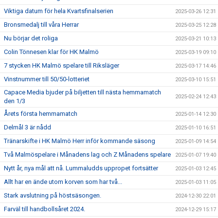
Viktiga datum för hela Kvartsfinalserien
2025-03-26 12:31
Bronsmedalj till våra Herrar
2025-03-25 12:28
Nu börjar det roliga
2025-03-21 10:13
Colin Tönnesen klar för HK Malmö
2025-03-19 09:10
7 stycken HK Malmö spelare till Riksläger
2025-03-17 14:46
Vinstnummer till 50/50-lotteriet
2025-03-10 15:51
Capace Media bjuder på biljetten till nästa hemmamatch
2025-02-24 12:43
den 1/3
Årets första hemmamatch
2025-01-14 12:30
Delmål 3 är nådd
2025-01-10 16:51
Tränarskifte i HK Malmö Herr inför kommande säsong
2025-01-09 14:54
Två Malmöspelare i Månadens lag och Z Månadens spelare
2025-01-07 19:40
Nytt år, nya mål att nå. Lummaludds uppropet fortsätter
2025-01-03 12:45
Allt har en ände utom korven som har två...
2025-01-03 11:05
Stark avslutning på höstsäsongen.
2024-12-30 22:01
Farväl till handbollsåret 2024.
2024-12-29 15:17