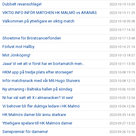
Dubbelt revanschläge!
2023-10-19 15:09
VIKTIG INFO INFÖR MATCHEN HK MALMÖ vs ARANÄS
2023-10-19 11:29
Välkommen på ytterligare en viktig match
2023-10-18 09:38
2023-10-17 14:32
Showtime för Bröstcancerfonden
2023-10-17 13:48
Förlust mot Hallby.
2023-10-14 21:14
Mot Jönköping!
2023-10-13 18:57
Jaaa! Vi vet att vi först har en bortamatch men...
2023-10-11 13:30
HKM upp på tredje plats efter storseger!
2023-10-08 19:19
Inför matchsnack med vår M6 Hugo Stuivers
2023-10-08 12:13
Ny utmaning i Baltiska hallen på söndag
2023-10-06 10:05
Ni har väl satt ett X i almanacken? Vi ses!
2023-10-05 12:54
Vi behöver bli fler duktiga ledare i HK Malmö
2023-10-04 12:06
HK Malmös damer blir ännu starkare
2023-09-29 14:00
Ytterligare spelare till HK Malmös damer
2023-09-27 13:22
Seriepremiär för damerna!
2023-09-26 15:36