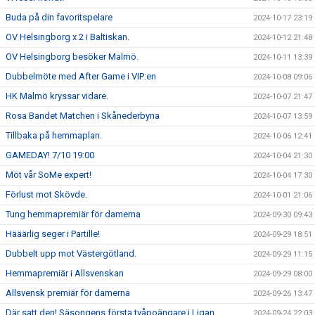
Buda på din favoritspelare
2024-10-17 23:19
OV Helsingborg x 2 i Baltiskan.
2024-10-12 21:48
OV Helsingborg besöker Malmö.
2024-10-11 13:39
Dubbelmöte med After Game i VIP:en
2024-10-08 09:06
HK Malmö kryssar vidare.
2024-10-07 21:47
Rosa Bandet Matchen i Skånederbyna
2024-10-07 13:59
Tillbaka på hemmaplan.
2024-10-06 12:41
GAMEDAY! 7/10 19:00
2024-10-04 21:30
Möt vår SoMe expert!
2024-10-04 17:30
Förlust mot Skövde.
2024-10-01 21:06
Tung hemmapremiär för damerna
2024-09-30 09:43
Hääärlig seger i Partille!
2024-09-29 18:51
Dubbelt upp mot Västergötland.
2024-09-29 11:15
Hemmapremiär i Allsvenskan
2024-09-29 08:00
Allsvensk premiär för damerna
2024-09-26 13:47
Där satt den! Säsongens första tvåpoängare i Ligan.
2024-09-24 22:03