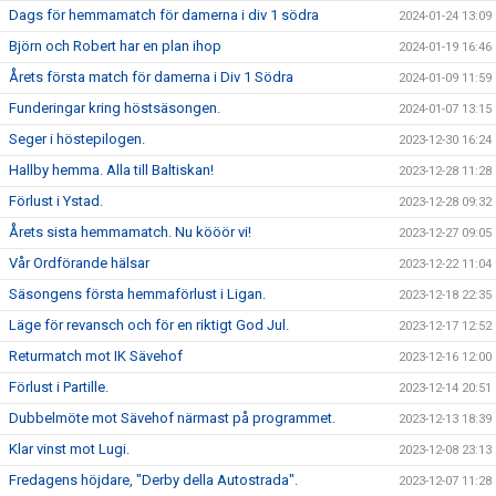
Dags för hemmamatch för damerna i div 1 södra
2024-01-24 13:09
Björn och Robert har en plan ihop
2024-01-19 16:46
Årets första match för damerna i Div 1 Södra
2024-01-09 11:59
Funderingar kring höstsäsongen.
2024-01-07 13:15
Seger i höstepilogen.
2023-12-30 16:24
Hallby hemma. Alla till Baltiskan!
2023-12-28 11:28
Förlust i Ystad.
2023-12-28 09:32
Årets sista hemmamatch. Nu kööör vi!
2023-12-27 09:05
Vår Ordförande hälsar
2023-12-22 11:04
Säsongens första hemmaförlust i Ligan.
2023-12-18 22:35
Läge för revansch och för en riktigt God Jul.
2023-12-17 12:52
Returmatch mot IK Sävehof
2023-12-16 12:00
Förlust i Partille.
2023-12-14 20:51
Dubbelmöte mot Sävehof närmast på programmet.
2023-12-13 18:39
Klar vinst mot Lugi.
2023-12-08 23:13
Fredagens höjdare, "Derby della Autostrada".
2023-12-07 11:28