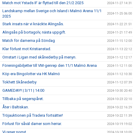
Match mot Ystads IF är flyttad till den 21/2 2025
2024-11-27 14:31
Landskamp mellan Sverige och Island i Malmö Arena 11/1
2024-11-25 06:00
2025
Stark insats när vi knäckte Alingsås.
2024-11-22 21:51
Alingsås på bortagolv, nästa uppgift.
2024-11-21 17:49
Match för damerna på Söndag
2024-11-15 12:00
Klar förlust mot Kristianstad.
2024-11-13 22:12
Omstart i Ligan med skånederby på menyn.
2024-11-12 12:17
Föreningsbiljetter till VM-genrep den 11/1 Malmö Arena
2024-11-12 11:00
Köp era Bingolotter via HK Malmö
2024-11-12 10:30
Tokhett Skånederby
2024-11-12 07:39
GAMEDAY!! | 3/11 | 14:00
2024-10-30 20:40
Tillbaka på segerspåret.
2024-10-23 22:10
Åter i Baltiskan.
2024-10-22 16:29
Tröjauktionen på Tradera fortsätter!
2024-10-22 11:39
Förlust för såväl damer som herrar.
2024-10-19 19:02
Vi reser norrut.
2024-10-18 10:05