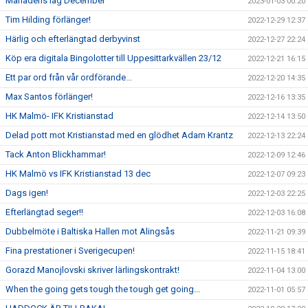
Månadens lag December
2023-01-03 00:20
Tim Hilding förlänger!
2022-12-29 12:37
Härlig och efterlängtad derbyvinst
2022-12-27 22:24
Köp era digitala Bingolotter till Uppesittarkvällen 23/12
2022-12-21 16:15
Ett par ord från vår ordförande...
2022-12-20 14:35
Max Santos förlänger!
2022-12-16 13:35
HK Malmö- IFK Kristianstad
2022-12-14 13:50
Delad pott mot Kristianstad med en glödhet Adam Krantz
2022-12-13 22:24
Tack Anton Blickhammar!
2022-12-09 12:46
HK Malmö vs IFK Kristianstad 13 dec
2022-12-07 09:23
Dags igen!
2022-12-03 22:25
Efterlängtad seger!!
2022-12-03 16:08
Dubbelmöte i Baltiska Hallen mot Alingsås
2022-11-21 09:39
Fina prestationer i Sverigecupen!
2022-11-15 18:41
Gorazd Manojlovski skriver lärlingskontrakt!
2022-11-04 13:00
When the going gets tough the tough get going...
2022-11-01 05:57