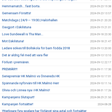
Hemmamatch….fast borta.
2024-09-23 19:38
Gemensam Försitts!
2024-09-23 13:57
Matchdags | 24/9 — 19:00 | Halörhallen
2024-09-21 20:20
Oavgjort i Eskilstuna
2024-09-19 21:01
Love Sundewall is Tha Man...
2024-09-18 23:30
Mot Eskilstuna!
2024-09-18 21:47
Ledare sökes till Bollskola för barn födda 2018
2024-09-13 20:00
Det är aldrig fel med att vara fler
2024-09-13 13:10
Förlust i premiären.
2024-09-12 22:17
PREMIÄR!!!
2024-09-11 17:30
Seriepremiär HK Malmö vs Önnereds HK
2024-09-10 17:01
Spännande nyförvärv till HK Malmö Herr
2024-09-10 11:16
Olivia och Linnea nya i HK Malmö!
2024-08-31 17:26
Kampanjens Slutspurt!
2024-08-29 21:50
Kampanjen fortsätter!
2024-08-28
Ytterligare fyra spelare har förlängt sina avtal och fortsätter