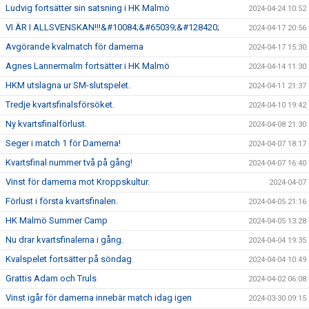
Ludvig fortsätter sin satsning i HK Malmö
2024-04-24 10:52
VI ÄR I ALLSVENSKAN!!!&#10084;&#65039;&#128420;
2024-04-17 20:56
Avgörande kvalmatch för damerna
2024-04-17 15:30
Agnes Lannermalm fortsätter i HK Malmö
2024-04-14 11:30
HKM utslagna ur SM-slutspelet.
2024-04-11 21:37
Tredje kvartsfinalsförsöket.
2024-04-10 19:42
Ny kvartsfinalförlust.
2024-04-08 21:30
Seger i match 1 för Damerna!
2024-04-07 18:17
Kvartsfinal nummer två på gång!
2024-04-07 16:40
Vinst för damerna mot Kroppskultur.
2024-04-07
Förlust i första kvartsfinalen.
2024-04-05 21:16
HK Malmö Summer Camp
2024-04-05 13:28
Nu drar kvartsfinalerna i gång.
2024-04-04 19:35
Kvalspelet fortsätter på söndag
2024-04-04 10:49
Grattis Adam och Truls
2024-04-02 06:08
Vinst igår för damerna innebär match idag igen
2024-03-30 09:15