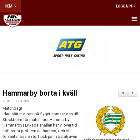
HEM
LOGGA IN
HEM
NYHETER
OM KLUBBEN
KONTAKT
BILJETTER & ÅRSKORT
Hammarby borta i kväll
<
>
KALENDER
2018-11-12 12:05
Matchdag!
Idag sätter vi oss på flyget som tar oss till
NÄTVERKET
Stockholm för match mot Hammarby.
Hammarby i Eriksdalshallen har vi över tid
WEBSHOP
haft stora problem att hantera, och vi
förväntar oss en tuff och jämn batalj även