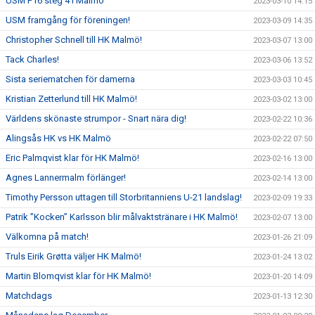
USM F16 steg 4 i Malmö
2023-03-10 14:15
USM framgång för föreningen!
2023-03-09 14:35
Christopher Schnell till HK Malmö!
2023-03-07 13:00
Tack Charles!
2023-03-06 13:52
Sista seriematchen för damerna
2023-03-03 10:45
Kristian Zetterlund till HK Malmö!
2023-03-02 13:00
Världens skönaste strumpor - Snart nära dig!
2023-02-22 10:36
Alingsås HK vs HK Malmö
2023-02-22 07:50
Eric Palmqvist klar för HK Malmö!
2023-02-16 13:00
Agnes Lannermalm förlänger!
2023-02-14 13:00
Timothy Persson uttagen till Storbritanniens U-21 landslag!
2023-02-09 19:33
Patrik ”Kocken” Karlsson blir målvaktstränare i HK Malmö!
2023-02-07 13:00
Välkomna på match!
2023-01-26 21:09
Truls Eirik Grøtta väljer HK Malmö!
2023-01-24 13:02
Martin Blomqvist klar för HK Malmö!
2023-01-20 14:09
Matchdags
2023-01-13 12:30