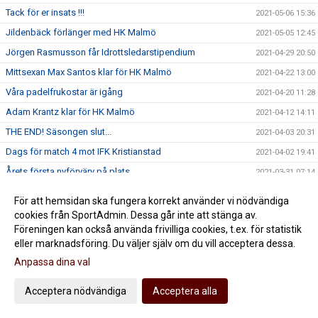
Tack för er insats !!!
2021-05-06 15:36
Jildenbäck förlänger med HK Malmö
2021-05-05 12:45
Jörgen Rasmusson får Idrottsledarstipendium
2021-04-29 20:50
Mittsexan Max Santos klar för HK Malmö
2021-04-22 13:00
Våra padelfrukostar är igång
2021-04-20 11:28
Adam Krantz klar för HK Malmö
2021-04-12 14:11
THE END! Säsongen slut...
2021-04-03 20:31
Dags för match 4 mot IFK Kristianstad
2021-04-02 19:41
Årets första nyförvärv på plats
2021-03-31 07:14
Vårt Nätverk fortsätter leverera
2021-03-29 09:03
För att hemsidan ska fungera korrekt använder vi nödvändiga
Kvartsfinalserien lever
2021-03-26 23:08
cookies från SportAdmin. Dessa går inte att stänga av.
Föreningen kan också använda frivilliga cookies, t.ex. för statistik
Dags för rond 3
2021-03-25 19:07
eller marknadsföring. Du väljer själv om du vill acceptera dessa.
Välkommen till HK Malmö ADAM TUMBA
2021-03-25 13:08
Anpassa dina val
Adam Tumba klar för HK Malmö
2021-03-25 12:30
Klar uppryckning men ny förlust
Acceptera nödvändiga
Acceptera alla
2021-03-20 22:54
Dags för kvartsfinal 2
2021-03-19 19:57