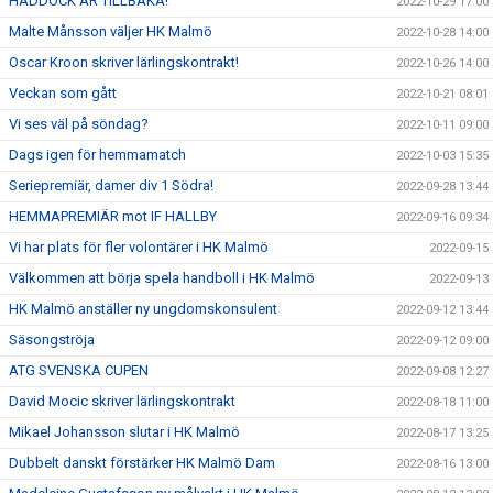
HADDOCK ÄR TILLBAKA!
2022-10-29 17:00
Malte Månsson väljer HK Malmö
2022-10-28 14:00
Oscar Kroon skriver lärlingskontrakt!
2022-10-26 14:00
Veckan som gått
2022-10-21 08:01
Vi ses väl på söndag?
2022-10-11 09:00
Dags igen för hemmamatch
2022-10-03 15:35
Seriepremiär, damer div 1 Södra!
2022-09-28 13:44
HEMMAPREMIÄR mot IF HALLBY
2022-09-16 09:34
Vi har plats för fler volontärer i HK Malmö
2022-09-15
Välkommen att börja spela handboll i HK Malmö
2022-09-13
HK Malmö anställer ny ungdomskonsulent
2022-09-12 13:44
Säsongströja
2022-09-12 09:00
ATG SVENSKA CUPEN
2022-09-08 12:27
David Mocic skriver lärlingskontrakt
2022-08-18 11:00
Mikael Johansson slutar i HK Malmö
2022-08-17 13:25
Dubbelt danskt förstärker HK Malmö Dam
2022-08-16 13:00