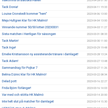
Välkomna till Baltiska Hallen
2023-04-28 07:50
Tack Donia!
2023-04-11 19:33
Louise Cronstedt kommer ”hem”
2023-04-06 13:00
Meja Hultgren klar för HK Malmö!
2023-04-04 13:00
Vinnande nummer 50/50 lotteri 20230331
2023-04-03 11:27
Sista matchen i Herrligan för säsongen
2023-03-31 08:33
Tack Martin!
2023-03-30 11:00
Tack Inge!
2023-03-29 19:48
Emelie Kristiansson ny assisterande tränare i damlaget!
2023-03-28 13:24
Tack Adam!
2023-03-27 13:48
Sammandrag för Pojkar 7
2023-03-27 11:26
Belma Dzinic klar för HK Malmö!
2023-03-22 08:34
Delad pott
2023-03-16 22:27
Frida Björn förlänger!
2023-03-16 14:03
Var med och stötta HK Malmö
2023-03-14 20:00
Inte helt slut på matcher för damlaget
2023-03-14 15:30