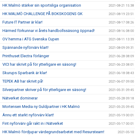
HK Malmö stärker sin sportsliga organisation
2021-08-21 15:38
HK MALMÖ CHALLENGE PÅ BOKSKOGENS GK
2021-08-19 23:51
Future IT Partner är klar!
2021-08-17 08:26
Härmed förkunnar vi årets handbollssäsong öppnad!
2021-08-16 08:00
OV hemma i ATG Svenska Cupen
2021-08-11 13:39
Spännande nyförvärv klart!
2021-08-09 09:31
Printhuset Electra förlänger
2021-06-28 08:09
VICI har skrivit på för ytterligare en säsong!
2021-06-23 08:01
Skurups Sparbank är klar!
2021-06-18 08:43
TEPEK AB har skrivit på!
2021-06-07 09:00
Silverpartner skriver på för ytterligare en säsong!
2021-05-31 09:45
Nätverket dominerar
2021-05-28 09:18
Mortensen Media ny Guldpartner i HK Malmö
2021-05-25 09:45
Ännu ett starkt nyförvärv klart!
2021-05-19 00:01
Fint nyförvärv går rakt in i Nätverket
2021-05-17 00:01
HK Malmö fördjupar värdegrundsarbetet med Resursteam!
2021-05-10