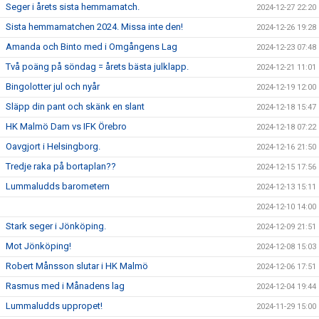
Seger i årets sista hemmamatch.
2024-12-27 22:20
Sista hemmamatchen 2024. Missa inte den!
2024-12-26 19:28
Amanda och Binto med i Omgångens Lag
2024-12-23 07:48
Två poäng på söndag = årets bästa julklapp.
2024-12-21 11:01
Bingolotter jul och nyår
2024-12-19 12:00
Släpp din pant och skänk en slant
2024-12-18 15:47
HK Malmö Dam vs IFK Örebro
2024-12-18 07:22
Oavgjort i Helsingborg.
2024-12-16 21:50
Tredje raka på bortaplan??
2024-12-15 17:56
Lummaludds barometern
2024-12-13 15:11
2024-12-10 14:00
Stark seger i Jönköping.
2024-12-09 21:51
Mot Jönköping!
2024-12-08 15:03
Robert Månsson slutar i HK Malmö
2024-12-06 17:51
Rasmus med i Månadens lag
2024-12-04 19:44
Lummaludds uppropet!
2024-11-29 15:00