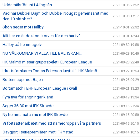
Uddamålsförlust i Alingsås
2021-10-05 21:52
Vad har Dubbel Dajm och Dubbel Nougat gemensamt med
2021-10-03 17:17
den 10 oktober?
Skön seger mot Hallby!
2021-10-01 22:32
Allt har en ände utom korven för den har två...
2021-10-01 13:43
Hallby på hemmagolv
2021-09-30 19:58
NU VÄLKOMNAR VI ALLA TILL BALTISKAN!!!
2021-09-29 10:40
HK Malmö missar gruppspelet i European League
2021-09-28 22:40
Idrottsforskaren Tomas Peterson knyts till HK Malmö
2021-09-27 15:53
Bottennapp mot Bajen
2021-09-25 09:29
Bortamatch i EHF European League i kväll
2021-09-21 13:23
Fyra nya förlängningar klara!
2021-09-19 19:34
Seger 36-30 mot IFK Skövde
2021-09-16 21:34
Ny hemmamatch nu mot IFK Skövde
2021-09-15 20:50
Vi fortsätter arbetet med att namedroppa våra partners
2021-09-15 20:15
Oavgjort i seriepremiären mot IFK Ystad
2021-09-14 10:15