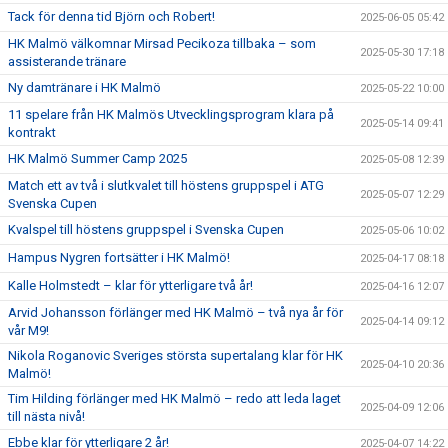
Tack för denna tid Björn och Robert!
2025-06-05 05:42
HK Malmö välkomnar Mirsad Pecikoza tillbaka – som
2025-05-30 17:18
assisterande tränare
Ny damtränare i HK Malmö
2025-05-22 10:00
11 spelare från HK Malmös Utvecklingsprogram klara på
2025-05-14 09:41
kontrakt
HK Malmö Summer Camp 2025
2025-05-08 12:39
Match ett av två i slutkvalet till höstens gruppspel i ATG
2025-05-07 12:29
Svenska Cupen
Kvalspel till höstens gruppspel i Svenska Cupen
2025-05-06 10:02
Hampus Nygren fortsätter i HK Malmö!
2025-04-17 08:18
Kalle Holmstedt – klar för ytterligare två år!
2025-04-16 12:07
Arvid Johansson förlänger med HK Malmö – två nya år för
2025-04-14 09:12
vår M9!
Nikola Roganovic Sveriges största supertalang klar för HK
2025-04-10 20:36
Malmö!
Tim Hilding förlänger med HK Malmö – redo att leda laget
2025-04-09 12:06
till nästa nivå!
Ebbe klar för ytterligare 2 år!
2025-04-07 14:22