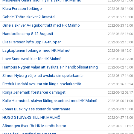
Madeleine Gustafsson ny målvakt i HK Malmö
2022-08-12 13:00
Klara Persson förlänger
2022-06-28 14:00
Gabriel Thörn skriver 2-årsavtal
2022-06-27 13:00
Ornela skriver A-lagskontrakt med HK Malmö
2022-06-23 13:00
Handbollscamp 8-12 Augusti
2022-06-22 16:06
Elias Persson lyfts upp i A-truppen
2022-06-22 13:00
Lagkaptenen förlänger med HK Malmö!
2022-06-18 12:01
Love Sundewall klar för HK Malmö
2022-06-03 12:38
Hampus Nygren väljer att avsluta sin handbollssatsning
2022-06-02 13:00
Simon Nyberg väljer att avsluta sin spelarkarriär
2022-05-17 14:00
Fredrik Lindahl avslutar sin långa spelarkarriär
2022-05-16 13:24
Ronja Jenemark förstärker damlaget
2022-05-12 08:17
Kalle Holmstedt skriver lärlingskontrakt med HK Malmö
2022-05-06 11:00
Jonas Busk ny assisterande herrtränare
2022-05-03 13:00
HUGO STUIVERS TILL HK MALMÖ
2022-04-27 13:00
Säsongen över för HK Malmös herrar
2022-04-21 11:27