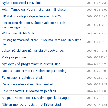
Ny kantspelare till HK Malmö
2024-03-07 12:30
Adam Tumba går vidare mot andra möjligheter
2024-03-05 13:00
HK Malmös årliga välgörenhetsmatch 2024
2024-03-05 11:48
Finalisterna klara för Skånes nya besöks- och
2024-03-04 22:48
evenemangspris
Välkommen till HK Malmö!
2024-03-04 14:34
Ett steg närmare målet för HK Malmö Dam och HK Malmö
2024-03-03 19:10
Herr
Jakten på slutspel närmar sig ett avgörande.
2024-03-01 10:13
Viktig seger i Lund.
2024-02-28 20:44
Nytt derby på programmet. Vi drar till Lund.
2024-02-27 19:29
Dubbla matcher mot HF Karlskrona på söndag
2024-02-26 11:00
Förlust igen mot Kristianstad.
2024-02-25 01:19
Retur i dubbelmötet mot Kristianstad.
2024-02-23 19:29
Love fortsätter i HK Malmö ett par år till
2024-02-22 12:00
Magnus Persson och HK Malmö går skilda vägar
2024-02-21 11:45
Nästan, men bara nästan, mot Kristianstad.
2024-02-17 19:53