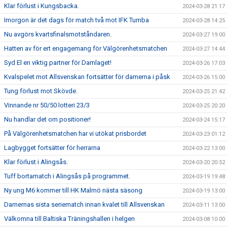
Klar förlust i Kungsbacka.
2024-03-28 21:17
Imorgon är det dags för match två mot IFK Tumba
2024-03-28 14:25
Nu avgörs kvartsfinalsmotståndaren.
2024-03-27 19:00
Hatten av för ert engagemang för Välgörenhetsmatchen
2024-03-27 14:44
Syd El en viktig partner för Damlaget!
2024-03-26 17:03
Kvalspelet mot Allsvenskan fortsätter för damerna i påsk
2024-03-26 15:00
Tung förlust mot Skövde.
2024-03-25 21:42
Vinnande nr 50/50 lotteri 23/3
2024-03-25 20:20
Nu handlar det om positioner!
2024-03-24 15:17
På Välgörenhetsmatchen har vi utökat prisbordet
2024-03-23 01:12
Lagbygget fortsätter för herrarna
2024-03-22 13:00
Klar förlust i Alingsås.
2024-03-20 20:52
Tuff bortamatch i Alingsås på programmet.
2024-03-19 19:48
Ny ung M6 kommer till HK Malmö nästa säsong
2024-03-19 13:00
Damernas sista seriematch innan kvalet till Allsvenskan
2024-03-11 13:00
Välkomna till Baltiska Träningshallen i helgen
2024-03-08 10:00