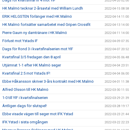
Dags för kvartsfinal nr 4 mot YIF
2022-04-20 02:00
HK Malmö tecknar 2-årsavtal med William Lundh
2022-04-15 08:58
ERIK HELGSTEN förlänger med HK Malmö
2022-04-14 11:00
HK Malmö fortsätter samarbetet med Gripen Crossfit
2022-04-13 14:00
Pierre Gaum ny damtränare i HK Malmö
2022-04-11 14:00
Förlust mot Ystads IF
2022-04-09 07:35
Dags för Rond 3 i kvartsfinalserien mot YIF
2022-04-07 20:52
Kvartsfinal 3/5 fredagen den 8 april
2022-04-05 06:48
Utjämnat 1-1 efter HK Malmö seger
2022-04-04 23:51
Kvartsfinal 2:5 mot Ystads IF!
2022-04-04 06:00
Ebbe Håkansson skriver 3-års kontrakt med HK Malmö
2022-04-01 11:38
Alfred Olsson till HK Malmö
2022-03-30 11:55
1-0 till YIF i kvartsfinalserien
2022-03-29 21:39
Äntligen dags för slutspel!
2022-03-28 19:17
Ebbe visade vägen till seger mot IFK Ystad
2022-03-23 21:44
IFK Ystad i sista omgången
2022-03-22 22:23