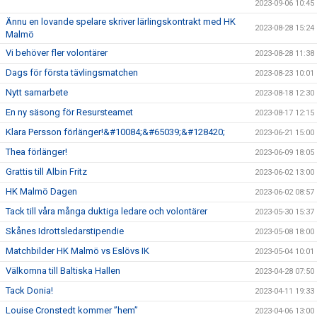
2023-09-06 10:45
Ännu en lovande spelare skriver lärlingskontrakt med HK
2023-08-28 15:24
Malmö
Vi behöver fler volontärer
2023-08-28 11:38
Dags för första tävlingsmatchen
2023-08-23 10:01
Nytt samarbete
2023-08-18 12:30
En ny säsong för Resursteamet
2023-08-17 12:15
Klara Persson förlänger!&#10084;&#65039;&#128420;
2023-06-21 15:00
Thea förlänger!
2023-06-09 18:05
Grattis till Albin Fritz
2023-06-02 13:00
HK Malmö Dagen
2023-06-02 08:57
Tack till våra många duktiga ledare och volontärer
2023-05-30 15:37
Skånes Idrottsledarstipendie
2023-05-08 18:00
Matchbilder HK Malmö vs Eslövs IK
2023-05-04 10:01
Välkomna till Baltiska Hallen
2023-04-28 07:50
Tack Donia!
2023-04-11 19:33
Louise Cronstedt kommer ”hem”
2023-04-06 13:00