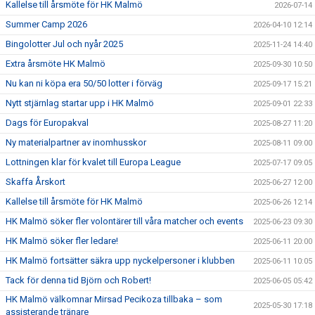
Kallelse till årsmöte för HK Malmö
2026-07-14
Summer Camp 2026
2026-04-10 12:14
Bingolotter Jul och nyår 2025
2025-11-24 14:40
Extra årsmöte HK Malmö
2025-09-30 10:50
Nu kan ni köpa era 50/50 lotter i förväg
2025-09-17 15:21
Nytt stjärnlag startar upp i HK Malmö
2025-09-01 22:33
Dags för Europakval
2025-08-27 11:20
Ny materialpartner av inomhusskor
2025-08-11 09:00
Lottningen klar för kvalet till Europa League
2025-07-17 09:05
Skaffa Årskort
2025-06-27 12:00
Kallelse till årsmöte för HK Malmö
2025-06-26 12:14
HK Malmö söker fler volontärer till våra matcher och events
2025-06-23 09:30
HK Malmö söker fler ledare!
2025-06-11 20:00
HK Malmö fortsätter säkra upp nyckelpersoner i klubben
2025-06-11 10:05
Tack för denna tid Björn och Robert!
2025-06-05 05:42
HK Malmö välkomnar Mirsad Pecikoza tillbaka – som
2025-05-30 17:18
assisterande tränare