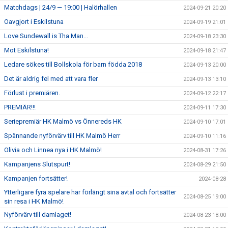
Matchdags | 24/9 — 19:00 | Halörhallen
2024-09-21 20:20
Oavgjort i Eskilstuna
2024-09-19 21:01
Love Sundewall is Tha Man...
2024-09-18 23:30
Mot Eskilstuna!
2024-09-18 21:47
Ledare sökes till Bollskola för barn födda 2018
2024-09-13 20:00
Det är aldrig fel med att vara fler
2024-09-13 13:10
Förlust i premiären.
2024-09-12 22:17
PREMIÄR!!!
2024-09-11 17:30
Seriepremiär HK Malmö vs Önnereds HK
2024-09-10 17:01
Spännande nyförvärv till HK Malmö Herr
2024-09-10 11:16
Olivia och Linnea nya i HK Malmö!
2024-08-31 17:26
Kampanjens Slutspurt!
2024-08-29 21:50
Kampanjen fortsätter!
2024-08-28
Ytterligare fyra spelare har förlängt sina avtal och fortsätter
2024-08-25 19:00
sin resa i HK Malmö!
Nyförvärv till damlaget!
2024-08-23 18:00