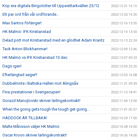
Köp era digitala Bingolotter till Uppesittarkvällen 23/12
2022-12-21 16:15
Ett par ord från vår ordförande...
2022-12-20 14:35
Max Santos förlänger!
2022-12-16 13:35
HK Malmö- IFK Kristianstad
2022-12-14 13:50
Delad pott mot Kristianstad med en glödhet Adam Krantz
2022-12-13 22:24
Tack Anton Blickhammar!
2022-12-09 12:46
HK Malmö vs IFK Kristianstad 13 dec
2022-12-07 09:23
Dags igen!
2022-12-03 22:25
Efterlängtad seger!!
2022-12-03 16:08
Dubbelmöte i Baltiska Hallen mot Alingsås
2022-11-21 09:39
Fina prestationer i Sverigecupen!
2022-11-15 18:41
Gorazd Manojlovski skriver lärlingskontrakt!
2022-11-04 13:00
When the going gets tough the tough get going...
2022-11-01 05:57
HADDOCK ÄR TILLBAKA!
2022-10-29 17:00
Malte Månsson väljer HK Malmö
2022-10-28 14:00
Oscar Kroon skriver lärlingskontrakt!
2022-10-26 14:00