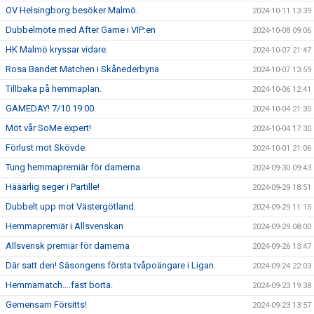
OV Helsingborg besöker Malmö.
2024-10-11 13:39
Dubbelmöte med After Game i VIP:en
2024-10-08 09:06
HK Malmö kryssar vidare.
2024-10-07 21:47
Rosa Bandet Matchen i Skånederbyna
2024-10-07 13:59
Tillbaka på hemmaplan.
2024-10-06 12:41
GAMEDAY! 7/10 19:00
2024-10-04 21:30
Möt vår SoMe expert!
2024-10-04 17:30
Förlust mot Skövde.
2024-10-01 21:06
Tung hemmapremiär för damerna
2024-09-30 09:43
Hääärlig seger i Partille!
2024-09-29 18:51
Dubbelt upp mot Västergötland.
2024-09-29 11:15
Hemmapremiär i Allsvenskan
2024-09-29 08:00
Allsvensk premiär för damerna
2024-09-26 13:47
Där satt den! Säsongens första tvåpoängare i Ligan.
2024-09-24 22:03
Hemmamatch….fast borta.
2024-09-23 19:38
Gemensam Försitts!
2024-09-23 13:57