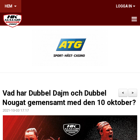
HEM
LOGGA IN
HEM
NYHETER
OM KLUBBEN
KONTAKT
BILJETTER & ÅRSKORT
Vad har Dubbel Dajm och Dubbel
<
>
KALENDER
Nougat gemensamt med den 10 oktober?
2021-10-03 17:17
NÄTVERKET
WEBSHOP