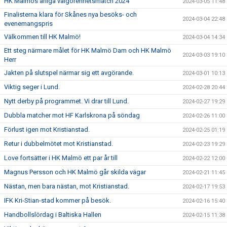
HK Malmös årliga välgörenhetsmatch 2024
2024-03-05 11:48
Finalisterna klara för Skånes nya besöks- och
2024-03-04 22:48
evenemangspris
Välkommen till HK Malmö!
2024-03-04 14:34
Ett steg närmare målet för HK Malmö Dam och HK Malmö
2024-03-03 19:10
Herr
Jakten på slutspel närmar sig ett avgörande.
2024-03-01 10:13
Viktig seger i Lund.
2024-02-28 20:44
Nytt derby på programmet. Vi drar till Lund.
2024-02-27 19:29
Dubbla matcher mot HF Karlskrona på söndag
2024-02-26 11:00
Förlust igen mot Kristianstad.
2024-02-25 01:19
Retur i dubbelmötet mot Kristianstad.
2024-02-23 19:29
Love fortsätter i HK Malmö ett par år till
2024-02-22 12:00
Magnus Persson och HK Malmö går skilda vägar
2024-02-21 11:45
Nästan, men bara nästan, mot Kristianstad.
2024-02-17 19:53
IFK Kri-Stian-stad kommer på besök.
2024-02-16 15:40
Handbollslördag i Baltiska Hallen
2024-02-15 11:38