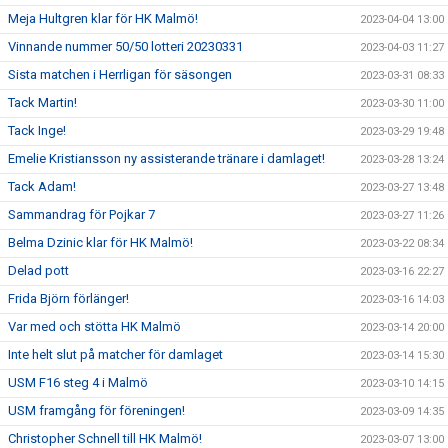
Meja Hultgren klar för HK Malmö!
2023-04-04 13:00
Vinnande nummer 50/50 lotteri 20230331
2023-04-03 11:27
Sista matchen i Herrligan för säsongen
2023-03-31 08:33
Tack Martin!
2023-03-30 11:00
Tack Inge!
2023-03-29 19:48
Emelie Kristiansson ny assisterande tränare i damlaget!
2023-03-28 13:24
Tack Adam!
2023-03-27 13:48
Sammandrag för Pojkar 7
2023-03-27 11:26
Belma Dzinic klar för HK Malmö!
2023-03-22 08:34
Delad pott
2023-03-16 22:27
Frida Björn förlänger!
2023-03-16 14:03
Var med och stötta HK Malmö
2023-03-14 20:00
Inte helt slut på matcher för damlaget
2023-03-14 15:30
USM F16 steg 4 i Malmö
2023-03-10 14:15
USM framgång för föreningen!
2023-03-09 14:35
Christopher Schnell till HK Malmö!
2023-03-07 13:00