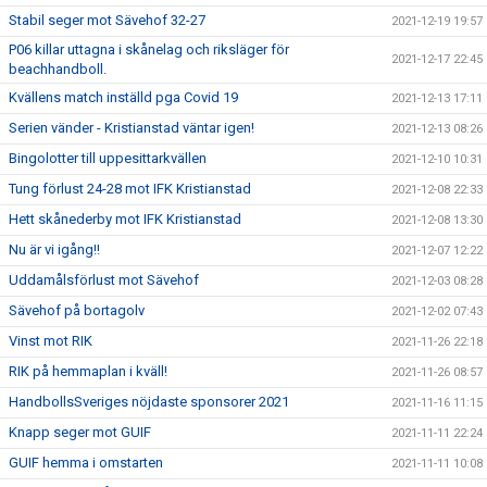
Stabil seger mot Sävehof 32-27
2021-12-19 19:57
P06 killar uttagna i skånelag och riksläger för
2021-12-17 22:45
beachhandboll.
Kvällens match inställd pga Covid 19
2021-12-13 17:11
Serien vänder - Kristianstad väntar igen!
2021-12-13 08:26
Bingolotter till uppesittarkvällen
2021-12-10 10:31
Tung förlust 24-28 mot IFK Kristianstad
2021-12-08 22:33
Hett skånederby mot IFK Kristianstad
2021-12-08 13:30
Nu är vi igång!!
2021-12-07 12:22
Uddamålsförlust mot Sävehof
2021-12-03 08:28
Sävehof på bortagolv
2021-12-02 07:43
Vinst mot RIK
2021-11-26 22:18
RIK på hemmaplan i kväll!
2021-11-26 08:57
HandbollsSveriges nöjdaste sponsorer 2021
2021-11-16 11:15
Knapp seger mot GUIF
2021-11-11 22:24
GUIF hemma i omstarten
2021-11-11 10:08