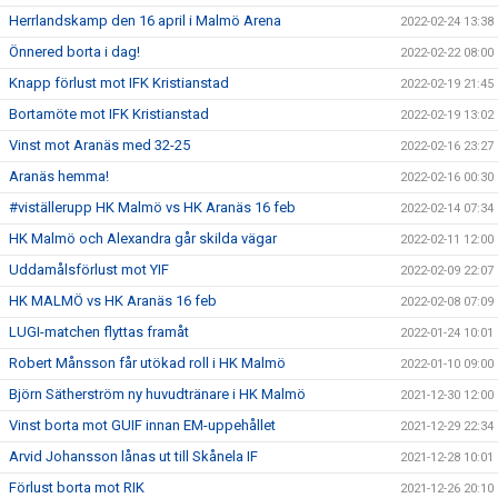
Herrlandskamp den 16 april i Malmö Arena
2022-02-24 13:38
Önnered borta i dag!
2022-02-22 08:00
Knapp förlust mot IFK Kristianstad
2022-02-19 21:45
Bortamöte mot IFK Kristianstad
2022-02-19 13:02
Vinst mot Aranäs med 32-25
2022-02-16 23:27
Aranäs hemma!
2022-02-16 00:30
#viställerupp HK Malmö vs HK Aranäs 16 feb
2022-02-14 07:34
HK Malmö och Alexandra går skilda vägar
2022-02-11 12:00
Uddamålsförlust mot YIF
2022-02-09 22:07
HK MALMÖ vs HK Aranäs 16 feb
2022-02-08 07:09
LUGI-matchen flyttas framåt
2022-01-24 10:01
Robert Månsson får utökad roll i HK Malmö
2022-01-10 09:00
Björn Sätherström ny huvudtränare i HK Malmö
2021-12-30 12:00
Vinst borta mot GUIF innan EM-uppehållet
2021-12-29 22:34
Arvid Johansson lånas ut till Skånela IF
2021-12-28 10:01
Förlust borta mot RIK
2021-12-26 20:10