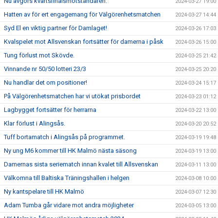
Nu avgörs kvartsfinalsmotståndaren.
2024-03-27 19:00
Hatten av för ert engagemang för Välgörenhetsmatchen
2024-03-27 14:44
Syd El en viktig partner för Damlaget!
2024-03-26 17:03
Kvalspelet mot Allsvenskan fortsätter för damerna i påsk
2024-03-26 15:00
Tung förlust mot Skövde.
2024-03-25 21:42
Vinnande nr 50/50 lotteri 23/3
2024-03-25 20:20
Nu handlar det om positioner!
2024-03-24 15:17
På Välgörenhetsmatchen har vi utökat prisbordet
2024-03-23 01:12
Lagbygget fortsätter för herrarna
2024-03-22 13:00
Klar förlust i Alingsås.
2024-03-20 20:52
Tuff bortamatch i Alingsås på programmet.
2024-03-19 19:48
Ny ung M6 kommer till HK Malmö nästa säsong
2024-03-19 13:00
Damernas sista seriematch innan kvalet till Allsvenskan
2024-03-11 13:00
Välkomna till Baltiska Träningshallen i helgen
2024-03-08 10:00
Ny kantspelare till HK Malmö
2024-03-07 12:30
Adam Tumba går vidare mot andra möjligheter
2024-03-05 13:00