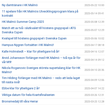
Ny damtränare i HK Malmö
2025-05-22 10:00
11 spelare från HK Malmös Utvecklingsprogram klara på
2025-05-14 09:41
kontrakt
HK Malmö Summer Camp 2025
2025-05-08 12:39
Match ett av två i slutkvalet till höstens gruppspel i ATG
2025-05-07 12:29
Svenska Cupen
Kvalspel till höstens gruppspel i Svenska Cupen
2025-05-06 10:02
Hampus Nygren fortsätter i HK Malmö!
2025-04-17 08:18
Kalle Holmstedt – klar för ytterligare två år!
2025-04-16 12:07
Arvid Johansson förlänger med HK Malmö – två nya år för
2025-04-14 09:12
vår M9!
Nikola Roganovic Sveriges största supertalang klar för HK
2025-04-10 20:36
Malmö!
Tim Hilding förlänger med HK Malmö – redo att leda laget
2025-04-09 12:06
till nästa nivå!
Ebbe klar för ytterligare 2 år!
2025-04-07 14:22
Viktiga datum för hela Kvartsfinalserien
2025-03-26 12:31
Bronsmedalj till våra Herrar
2025-03-25 12:28