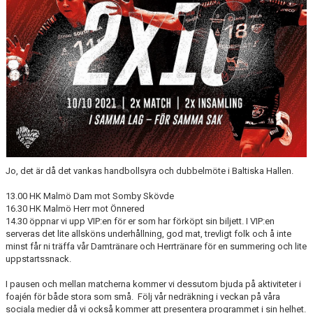
TRÄNINGSSCHEMA
VILL DU BLI PARTNER I HK MALMÖ
Jo, det är då det vankas handbollsyra och dubbelmöte i Baltiska Hallen.
13.00 HK Malmö Dam mot Somby Skövde
16.30 HK Malmö Herr mot Önnered
14.30 öppnar vi upp VIP:en för er som har förköpt sin biljett. I VIP:en
serveras det lite allsköns underhållning, god mat, trevligt folk och å inte
minst får ni träffa vår Damtränare och Herrtränare för en summering och lite
uppstartssnack.
I pausen och mellan matcherna kommer vi dessutom bjuda på aktiviteter i
foajén för både stora som små. Följ vår nedräkning i veckan på våra
sociala medier då vi också kommer att presentera programmet i sin helhet.