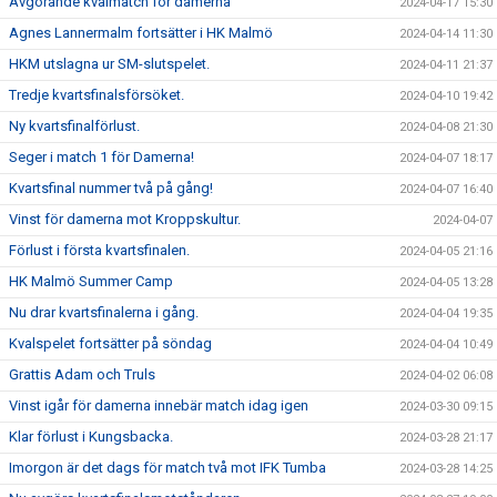
Avgörande kvalmatch för damerna
2024-04-17 15:30
Agnes Lannermalm fortsätter i HK Malmö
2024-04-14 11:30
HKM utslagna ur SM-slutspelet.
2024-04-11 21:37
Tredje kvartsfinalsförsöket.
2024-04-10 19:42
Ny kvartsfinalförlust.
2024-04-08 21:30
Seger i match 1 för Damerna!
2024-04-07 18:17
Kvartsfinal nummer två på gång!
2024-04-07 16:40
Vinst för damerna mot Kroppskultur.
2024-04-07
Förlust i första kvartsfinalen.
2024-04-05 21:16
HK Malmö Summer Camp
2024-04-05 13:28
Nu drar kvartsfinalerna i gång.
2024-04-04 19:35
Kvalspelet fortsätter på söndag
2024-04-04 10:49
Grattis Adam och Truls
2024-04-02 06:08
Vinst igår för damerna innebär match idag igen
2024-03-30 09:15
Klar förlust i Kungsbacka.
2024-03-28 21:17
Imorgon är det dags för match två mot IFK Tumba
2024-03-28 14:25