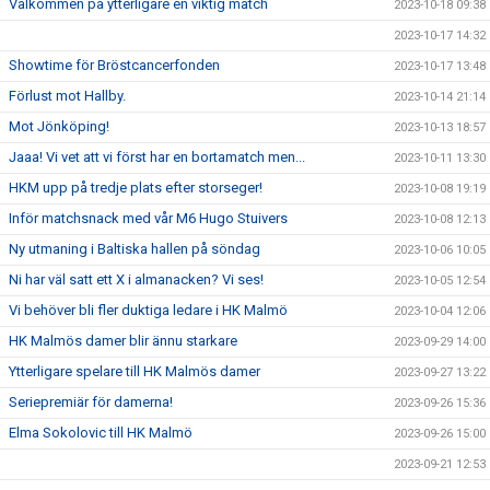
Välkommen på ytterligare en viktig match
2023-10-18 09:38
2023-10-17 14:32
Showtime för Bröstcancerfonden
2023-10-17 13:48
Förlust mot Hallby.
2023-10-14 21:14
Mot Jönköping!
2023-10-13 18:57
Jaaa! Vi vet att vi först har en bortamatch men...
2023-10-11 13:30
HKM upp på tredje plats efter storseger!
2023-10-08 19:19
Inför matchsnack med vår M6 Hugo Stuivers
2023-10-08 12:13
Ny utmaning i Baltiska hallen på söndag
2023-10-06 10:05
Ni har väl satt ett X i almanacken? Vi ses!
2023-10-05 12:54
Vi behöver bli fler duktiga ledare i HK Malmö
2023-10-04 12:06
HK Malmös damer blir ännu starkare
2023-09-29 14:00
Ytterligare spelare till HK Malmös damer
2023-09-27 13:22
Seriepremiär för damerna!
2023-09-26 15:36
Elma Sokolovic till HK Malmö
2023-09-26 15:00
2023-09-21 12:53