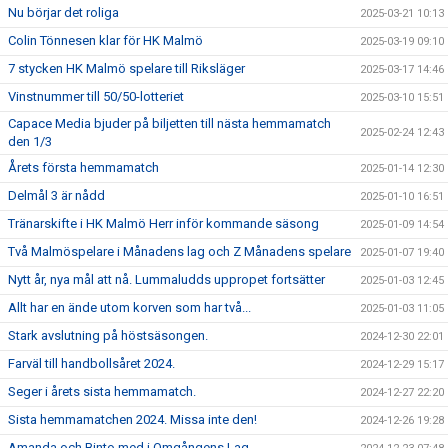
Nu börjar det roliga
2025-03-21 10:13
Colin Tönnesen klar för HK Malmö
2025-03-19 09:10
7 stycken HK Malmö spelare till Riksläger
2025-03-17 14:46
Vinstnummer till 50/50-lotteriet
2025-03-10 15:51
Capace Media bjuder på biljetten till nästa hemmamatch
2025-02-24 12:43
den 1/3
Årets första hemmamatch
2025-01-14 12:30
Delmål 3 är nådd
2025-01-10 16:51
Tränarskifte i HK Malmö Herr inför kommande säsong
2025-01-09 14:54
Två Malmöspelare i Månadens lag och Z Månadens spelare
2025-01-07 19:40
Nytt år, nya mål att nå. Lummaludds uppropet fortsätter
2025-01-03 12:45
Allt har en ände utom korven som har två...
2025-01-03 11:05
Stark avslutning på höstsäsongen.
2024-12-30 22:01
Farväl till handbollsåret 2024.
2024-12-29 15:17
Seger i årets sista hemmamatch.
2024-12-27 22:20
Sista hemmamatchen 2024. Missa inte den!
2024-12-26 19:28
Amanda och Binto med i Omgångens Lag