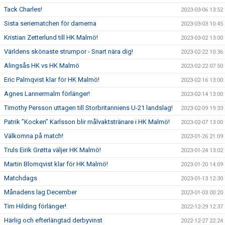
Tack Charles!
2023-03-06 13:52
Sista seriematchen för damerna
2023-03-03 10:45
Kristian Zetterlund till HK Malmö!
2023-03-02 13:00
Världens skönaste strumpor - Snart nära dig!
2023-02-22 10:36
Alingsås HK vs HK Malmö
2023-02-22 07:50
Eric Palmqvist klar för HK Malmö!
2023-02-16 13:00
Agnes Lannermalm förlänger!
2023-02-14 13:00
Timothy Persson uttagen till Storbritanniens U-21 landslag!
2023-02-09 19:33
Patrik ”Kocken” Karlsson blir målvaktstränare i HK Malmö!
2023-02-07 13:00
Välkomna på match!
2023-01-26 21:09
Truls Eirik Grøtta väljer HK Malmö!
2023-01-24 13:02
Martin Blomqvist klar för HK Malmö!
2023-01-20 14:09
Matchdags
2023-01-13 12:30
Månadens lag December
2023-01-03 00:20
Tim Hilding förlänger!
2022-12-29 12:37
Härlig och efterlängtad derbyvinst
2022-12-27 22:24