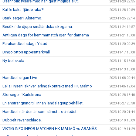
Osannolik rysare med härligast möjliga slut.
2023-11-29 22:35
Kaffe kaka fjärde raka?!
2023-11-28 10:59
Stark seger i Alstermo.
2023-11-25 22:14
Besök i de djupa småländska skogarna.
2023-11-24 14:57
Äntligen dags för hemmamatch igen för damerna
2023-11-21 15:00
Parahandbollsdag i Ystad
2023-11-20 09:39
Bingolottos uppesittarkväll
2023-11-17 15:00
Ny bollskola
2023-11-15 15:00
2023-11-13 15:00
Handbollsligan Live
2023-11-08 09:44
Lejla Hyseni skriver lärlingskontrakt med HK Malmö
2023-11-06 12:04
Storseger i Karlskrona
2023-10-28 18:40
En ansträngning till innan landslagsuppehållet.
2023-10-27 20:38
Handboll när den är som sämst… och bäst.
2023-10-20 21:44
Dubbelt revanschläge!
2023-10-19 15:09
VIKTIG INFO INFÖR MATCHEN HK MALMÖ vs ARANÄS
2023-10-19 11:29