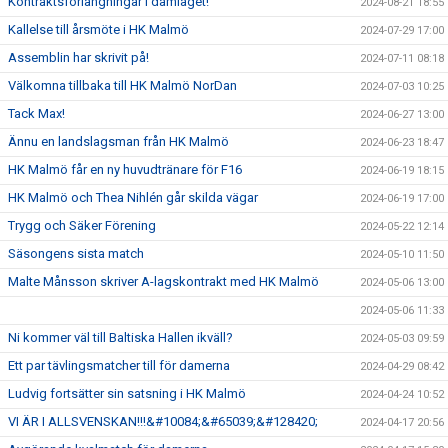
Kontraktsförlängningar i damlaget!
2024-08-21 18:55
Kallelse till årsmöte i HK Malmö
2024-07-29 17:00
Assemblin har skrivit på!
2024-07-11 08:18
Välkomna tillbaka till HK Malmö NorDan
2024-07-03 10:25
Tack Max!
2024-06-27 13:00
Ännu en landslagsman från HK Malmö
2024-06-23 18:47
HK Malmö får en ny huvudtränare för F16
2024-06-19 18:15
HK Malmö och Thea Nihlén går skilda vägar
2024-06-19 17:00
Trygg och Säker Förening
2024-05-22 12:14
Säsongens sista match
2024-05-10 11:50
Malte Månsson skriver A-lagskontrakt med HK Malmö
2024-05-06 13:00
2024-05-06 11:33
Ni kommer väl till Baltiska Hallen ikväll?
2024-05-03 09:59
Ett par tävlingsmatcher till för damerna
2024-04-29 08:42
Ludvig fortsätter sin satsning i HK Malmö
2024-04-24 10:52
VI ÄR I ALLSVENSKAN!!!&#10084;&#65039;&#128420;
2024-04-17 20:56