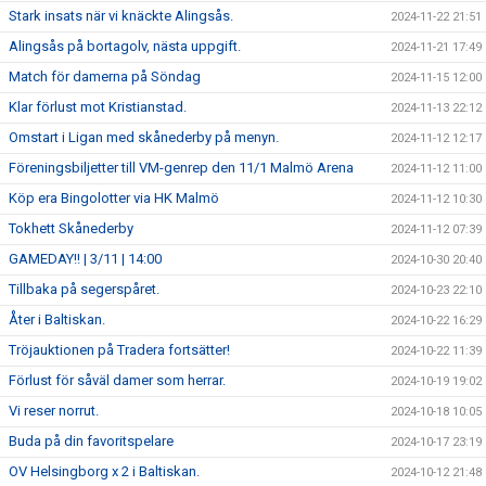
Stark insats när vi knäckte Alingsås.
2024-11-22 21:51
Alingsås på bortagolv, nästa uppgift.
2024-11-21 17:49
Match för damerna på Söndag
2024-11-15 12:00
Klar förlust mot Kristianstad.
2024-11-13 22:12
Omstart i Ligan med skånederby på menyn.
2024-11-12 12:17
Föreningsbiljetter till VM-genrep den 11/1 Malmö Arena
2024-11-12 11:00
Köp era Bingolotter via HK Malmö
2024-11-12 10:30
Tokhett Skånederby
2024-11-12 07:39
GAMEDAY!! | 3/11 | 14:00
2024-10-30 20:40
Tillbaka på segerspåret.
2024-10-23 22:10
Åter i Baltiskan.
2024-10-22 16:29
Tröjauktionen på Tradera fortsätter!
2024-10-22 11:39
Förlust för såväl damer som herrar.
2024-10-19 19:02
Vi reser norrut.
2024-10-18 10:05
Buda på din favoritspelare
2024-10-17 23:19
OV Helsingborg x 2 i Baltiskan.
2024-10-12 21:48