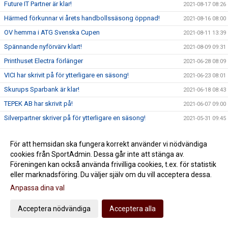
Future IT Partner är klar!
2021-08-17 08:26
Härmed förkunnar vi årets handbollssäsong öppnad!
2021-08-16 08:00
OV hemma i ATG Svenska Cupen
2021-08-11 13:39
Spännande nyförvärv klart!
2021-08-09 09:31
Printhuset Electra förlänger
2021-06-28 08:09
VICI har skrivit på för ytterligare en säsong!
2021-06-23 08:01
Skurups Sparbank är klar!
2021-06-18 08:43
TEPEK AB har skrivit på!
2021-06-07 09:00
Silverpartner skriver på för ytterligare en säsong!
2021-05-31 09:45
Nätverket dominerar
2021-05-28 09:18
För att hemsidan ska fungera korrekt använder vi nödvändiga
Mortensen Media ny Guldpartner i HK Malmö
2021-05-25 09:45
cookies från SportAdmin. Dessa går inte att stänga av.
Ännu ett starkt nyförvärv klart!
2021-05-19 00:01
Föreningen kan också använda frivilliga cookies, t.ex. för statistik
eller marknadsföring. Du väljer själv om du vill acceptera dessa.
Fint nyförvärv går rakt in i Nätverket
2021-05-17 00:01
Anpassa dina val
HK Malmö fördjupar värdegrundsarbetet med Resursteam!
2021-05-10
Tack för er insats !!!
2021-05-06 15:36
Acceptera nödvändiga
Acceptera alla
Jildenbäck förlänger med HK Malmö
2021-05-05 12:45