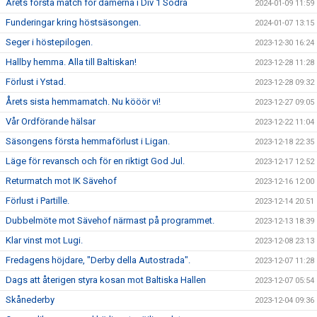
Årets första match för damerna i Div 1 Södra
2024-01-09 11:59
Funderingar kring höstsäsongen.
2024-01-07 13:15
Seger i höstepilogen.
2023-12-30 16:24
Hallby hemma. Alla till Baltiskan!
2023-12-28 11:28
Förlust i Ystad.
2023-12-28 09:32
Årets sista hemmamatch. Nu kööör vi!
2023-12-27 09:05
Vår Ordförande hälsar
2023-12-22 11:04
Säsongens första hemmaförlust i Ligan.
2023-12-18 22:35
Läge för revansch och för en riktigt God Jul.
2023-12-17 12:52
Returmatch mot IK Sävehof
2023-12-16 12:00
Förlust i Partille.
2023-12-14 20:51
Dubbelmöte mot Sävehof närmast på programmet.
2023-12-13 18:39
Klar vinst mot Lugi.
2023-12-08 23:13
Fredagens höjdare, "Derby della Autostrada".
2023-12-07 11:28
Dags att återigen styra kosan mot Baltiska Hallen
2023-12-07 05:54
Skånederby
2023-12-04 09:36