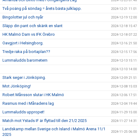
2024-12-23 07:48
Två poäng på söndag = årets bästa julklapp.
2024-12-21 11:01
Bingolotter jul och nyår
2024-12-19 12:00
Släpp din pant och skänk en slant
2024-12-18 15:47
HK Malmö Dam vs IFK Örebro
2024-12-18 07:22
Oavgjort i Helsingborg.
2024-12-16 21:50
Tredje raka på bortaplan??
2024-12-15 17:56
Lummaludds barometern
2024-12-13 15:11
2024-12-10 14:00
Stark seger i Jönköping.
2024-12-09 21:51
Mot Jönköping!
2024-12-08 15:03
Robert Månsson slutar i HK Malmö
2024-12-06 17:51
Rasmus med i Månadens lag
2024-12-04 19:44
Lummaludds uppropet!
2024-11-29 15:00
Match mot Ystads IF är flyttad till den 21/2 2025
2024-11-27 14:31
Landskamp mellan Sverige och Island i Malmö Arena 11/1
2024-11-25 06:00
2025