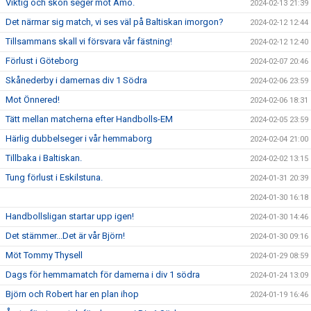
Viktig och skön seger mot Amo.
2024-02-13 21:39
Det närmar sig match, vi ses väl på Baltiskan imorgon?
2024-02-12 12:44
Tillsammans skall vi försvara vår fästning!
2024-02-12 12:40
Förlust i Göteborg
2024-02-07 20:46
Skånederby i damernas div 1 Södra
2024-02-06 23:59
Mot Önnered!
2024-02-06 18:31
Tätt mellan matcherna efter Handbolls-EM
2024-02-05 23:59
Härlig dubbelseger i vår hemmaborg
2024-02-04 21:00
Tillbaka i Baltiskan.
2024-02-02 13:15
Tung förlust i Eskilstuna.
2024-01-31 20:39
2024-01-30 16:18
Handbollsligan startar upp igen!
2024-01-30 14:46
Det stämmer...Det är vår Björn!
2024-01-30 09:16
Möt Tommy Thysell
2024-01-29 08:59
Dags för hemmamatch för damerna i div 1 södra
2024-01-24 13:09
Björn och Robert har en plan ihop
2024-01-19 16:46