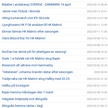
Biljetter Landskamp SVERIGE - DANMARK 16 april
2022-03-14 08:49
Jämnt men förlust i Skövde
2022-03-13 22:51
Viktig bortamatch mot IFK Skövde
2022-03-13 07:38
Ljunghusens HK P 06 ansluter till HK Malmö
2022-03-11 12:00
Ekman lämnar HK Malmö efter säsongen
2022-03-11 11:00
Clara Eklund klar för HK Malmö!
2022-03-08 15:15
2022-03-08 15:10
NorDan har skrivit på för ytterligare en säsong!
2022-03-08 10:23
Stark 1:a halvlek när HK Malmö slog Bajen
2022-03-08 08:17
Revansch att utkräva mot Hammarby
2022-03-06 22:22
”Veteranen” Johanna Grandin slutar efter säsongen.
2022-03-03
Tredje raka när HK Malmö slog Hallby med 32-25
2022-03-02 21:32
Hallby på bortagolv
2022-03-02 10:41
Bajen hemma måndagen den 7 mars!
2022-02-28 13:04
Helgsten briljerade mot Alingsås
2022-02-27 22:11
Alingsås hemma väntar i dag!
2022-02-27 08:12