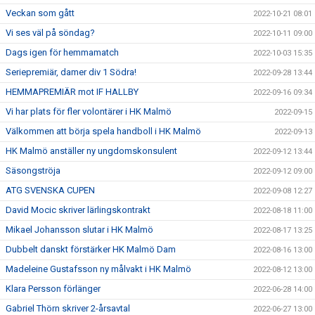
Veckan som gått
2022-10-21 08:01
Vi ses väl på söndag?
2022-10-11 09:00
Dags igen för hemmamatch
2022-10-03 15:35
Seriepremiär, damer div 1 Södra!
2022-09-28 13:44
HEMMAPREMIÄR mot IF HALLBY
2022-09-16 09:34
Vi har plats för fler volontärer i HK Malmö
2022-09-15
Välkommen att börja spela handboll i HK Malmö
2022-09-13
HK Malmö anställer ny ungdomskonsulent
2022-09-12 13:44
Säsongströja
2022-09-12 09:00
ATG SVENSKA CUPEN
2022-09-08 12:27
David Mocic skriver lärlingskontrakt
2022-08-18 11:00
Mikael Johansson slutar i HK Malmö
2022-08-17 13:25
Dubbelt danskt förstärker HK Malmö Dam
2022-08-16 13:00
Madeleine Gustafsson ny målvakt i HK Malmö
2022-08-12 13:00
Klara Persson förlänger
2022-06-28 14:00
Gabriel Thörn skriver 2-årsavtal
2022-06-27 13:00