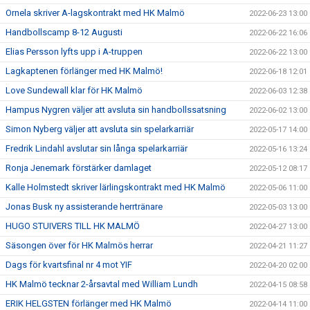
Ornela skriver A-lagskontrakt med HK Malmö
2022-06-23 13:00
Handbollscamp 8-12 Augusti
2022-06-22 16:06
Elias Persson lyfts upp i A-truppen
2022-06-22 13:00
Lagkaptenen förlänger med HK Malmö!
2022-06-18 12:01
Love Sundewall klar för HK Malmö
2022-06-03 12:38
Hampus Nygren väljer att avsluta sin handbollssatsning
2022-06-02 13:00
Simon Nyberg väljer att avsluta sin spelarkarriär
2022-05-17 14:00
Fredrik Lindahl avslutar sin långa spelarkarriär
2022-05-16 13:24
Ronja Jenemark förstärker damlaget
2022-05-12 08:17
Kalle Holmstedt skriver lärlingskontrakt med HK Malmö
2022-05-06 11:00
Jonas Busk ny assisterande herrtränare
2022-05-03 13:00
HUGO STUIVERS TILL HK MALMÖ
2022-04-27 13:00
Säsongen över för HK Malmös herrar
2022-04-21 11:27
Dags för kvartsfinal nr 4 mot YIF
2022-04-20 02:00
HK Malmö tecknar 2-årsavtal med William Lundh
2022-04-15 08:58
ERIK HELGSTEN förlänger med HK Malmö
2022-04-14 11:00