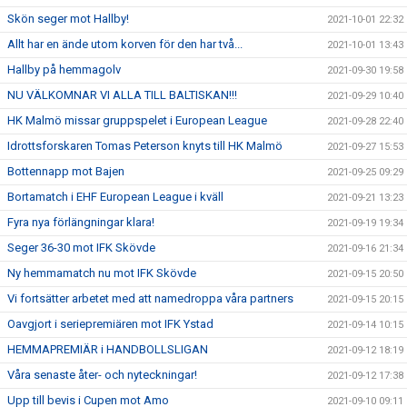
Skön seger mot Hallby!
2021-10-01 22:32
Allt har en ände utom korven för den har två...
2021-10-01 13:43
Hallby på hemmagolv
2021-09-30 19:58
NU VÄLKOMNAR VI ALLA TILL BALTISKAN!!!
2021-09-29 10:40
HK Malmö missar gruppspelet i European League
2021-09-28 22:40
Idrottsforskaren Tomas Peterson knyts till HK Malmö
2021-09-27 15:53
Bottennapp mot Bajen
2021-09-25 09:29
Bortamatch i EHF European League i kväll
2021-09-21 13:23
Fyra nya förlängningar klara!
2021-09-19 19:34
Seger 36-30 mot IFK Skövde
2021-09-16 21:34
Ny hemmamatch nu mot IFK Skövde
2021-09-15 20:50
Vi fortsätter arbetet med att namedroppa våra partners
2021-09-15 20:15
Oavgjort i seriepremiären mot IFK Ystad
2021-09-14 10:15
HEMMAPREMIÄR i HANDBOLLSLIGAN
2021-09-12 18:19
Våra senaste åter- och nyteckningar!
2021-09-12 17:38
Upp till bevis i Cupen mot Amo
2021-09-10 09:11