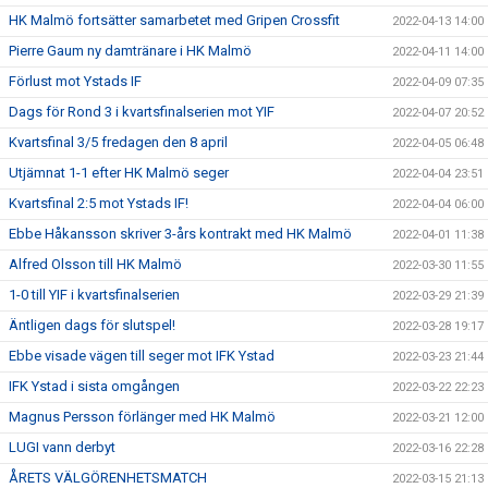
HK Malmö fortsätter samarbetet med Gripen Crossfit
2022-04-13 14:00
Pierre Gaum ny damtränare i HK Malmö
2022-04-11 14:00
Förlust mot Ystads IF
2022-04-09 07:35
Dags för Rond 3 i kvartsfinalserien mot YIF
2022-04-07 20:52
Kvartsfinal 3/5 fredagen den 8 april
2022-04-05 06:48
Utjämnat 1-1 efter HK Malmö seger
2022-04-04 23:51
Kvartsfinal 2:5 mot Ystads IF!
2022-04-04 06:00
Ebbe Håkansson skriver 3-års kontrakt med HK Malmö
2022-04-01 11:38
Alfred Olsson till HK Malmö
2022-03-30 11:55
1-0 till YIF i kvartsfinalserien
2022-03-29 21:39
Äntligen dags för slutspel!
2022-03-28 19:17
Ebbe visade vägen till seger mot IFK Ystad
2022-03-23 21:44
IFK Ystad i sista omgången
2022-03-22 22:23
Magnus Persson förlänger med HK Malmö
2022-03-21 12:00
LUGI vann derbyt
2022-03-16 22:28
ÅRETS VÄLGÖRENHETSMATCH
2022-03-15 21:13