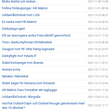
Bästa starten på veckan…
2021-11-08 13:08
Finfina förlängningar i HK Malmö
2021-11-01 08:58
Uddamålsförlust mot LUGI
2021-10-29 08:37
En vecka med HK Malmö
2021-10-29 08:33
Derbydags igen!
2021-10-28 10:52
Då var säsongens andra Frukostträff genomförd
2021-10-27 17:50
Triss i starka Nyförvärv till Nätverket
2021-10-25 08:08
Oavgjort mot YIF efter härlig laginsats
2021-10-22 03:37
Derbyfight mot Ystads IF
2021-10-20 23:21
Stabil bortaseger mot Aranäs
2021-10-17 20:27
Aranäs borta
2021-10-17 10:31
Nyheter i Nätverket
2021-10-14 07:26
Stabil seger för herrarna mot Önnered
2021-10-10 20:40
HK Malmö Dam fortsätter sitt lagbygge
2021-10-07 11:03
Uddamålsförlust i Alingsås
2021-10-05 21:52
Vad har Dubbel Dajm och Dubbel Nougat gemensamt med
2021-10-03 17:17
den 10 oktober?