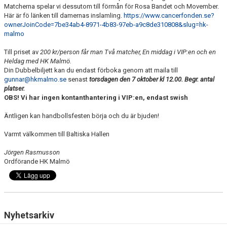
Matcherna spelar vi dessutom till förmån för Rosa Bandet och Movember.
Här är fö länken till damernas inslamling.
https://www.cancerfonden.se?
ownerJoinCode=7be34ab4-8971-4b83-97eb-a9c8de310808&slug=hk-
malmo
Till priset av
200 kr/person får man Två matcher, En middag i VIP:en och en
Heldag med HK Malmö.
Din Dubbelbiljett kan du endast förboka genom att maila till
gunnar@hkmalmo.se
senast
torsdagen den 7 oktober kl 12.00. Begr. antal
platser.
OBS! Vi har ingen kontanthantering i VIP:en, endast swish
Äntligen kan handbollsfesten börja och du är bjuden!
Varmt välkommen till Baltiska Hallen
Jörgen Rasmusson
Ordförande HK Malmö
Nyhetsarkiv