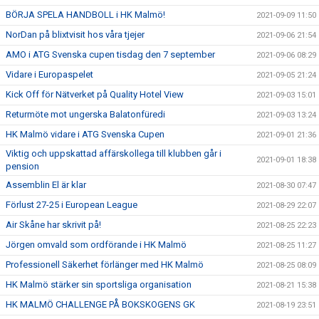
BÖRJA SPELA HANDBOLL i HK Malmö!
2021-09-09 11:50
NorDan på blixtvisit hos våra tjejer
2021-09-06 21:54
AMO i ATG Svenska cupen tisdag den 7 september
2021-09-06 08:29
Vidare i Europaspelet
2021-09-05 21:24
Kick Off för Nätverket på Quality Hotel View
2021-09-03 15:01
Returmöte mot ungerska Balatonfüredi
2021-09-03 13:24
HK Malmö vidare i ATG Svenska Cupen
2021-09-01 21:36
Viktig och uppskattad affärskollega till klubben går i
2021-09-01 18:38
pension
Assemblin El är klar
2021-08-30 07:47
Förlust 27-25 i European League
2021-08-29 22:07
Air Skåne har skrivit på!
2021-08-25 22:23
Jörgen omvald som ordförande i HK Malmö
2021-08-25 11:27
Professionell Säkerhet förlänger med HK Malmö
2021-08-25 08:09
HK Malmö stärker sin sportsliga organisation
2021-08-21 15:38
HK MALMÖ CHALLENGE PÅ BOKSKOGENS GK
2021-08-19 23:51