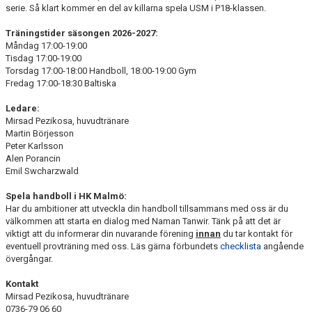
serie. Så klart kommer en del av killarna spela USM i P18-klassen.
Träningstider säsongen 2026-2027:
Måndag 17:00-19:00
Tisdag 17:00-19:00
Torsdag 17:00-18:00 Handboll, 18:00-19:00 Gym
Fredag 17:00-18:30 Baltiska
Ledare:
Mirsad Pezikosa, huvudtränare
Martin Börjesson
Peter Karlsson
Alen Porancin
Emil Swcharzwald
Spela handboll i HK Malmö:
Har du ambitioner att utveckla din handboll tillsammans med oss är du
välkommen att starta en dialog med Naman Tanwir. Tänk på att det är
viktigt att du informerar din nuvarande förening
innan
du tar kontakt för
eventuell provträning med oss. Läs gärna förbundets
checklista
angående
övergångar.
Kontakt
Mirsad Pezikosa, huvudtränare
0736-79 06 60