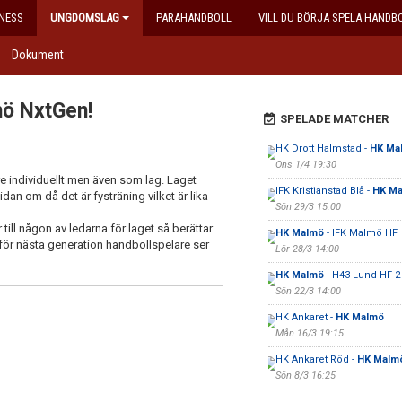
NESS
UNGDOMSLAG
PARAHANDBOLL
VILL DU BÖRJA SPELA HANDB
Dokument
mö NxtGen!
SPELADE MATCHER
HK Drott Halmstad -
HK Ma
Ons 1/4 19:30
lare individuellt men även som lag. Laget
IFK Kristianstad Blå -
HK M
an om då det är fysträning vilket är lika
Sön 29/3 15:00
 till någon av ledarna för laget så berättar
HK Malmö
- IFK Malmö HF
för nästa generation handbollspelare ser
Lör 28/3 14:00
HK Malmö
- H43 Lund HF 2
Sön 22/3 14:00
HK Ankaret -
HK Malmö
Mån 16/3 19:15
HK Ankaret Röd -
HK Malm
Sön 8/3 16:25