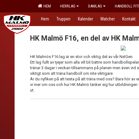
HEM
HERRLAG
DAMLAG
HANDBOLL FIT
Hem
Truppen
Kalender
Matcher
Kontakt
HK Malmö F16, en del av HK Mal
HK Malmös F16 lag är en stor och viktig del av vår NxtGen.
Ett lag fullt av tjejer som alla vill bli bättre som handbollspe
tränar 3 dagar i veckan tillsammans på planen men även vid sid
viktigt som att träna handboll om inte viktigare.
Är du nyfiken på att testa på att träna med oss? Bara hör av er
vi mer om oss och hur HK Malmö tänker sig hur utbildningen 
ut.