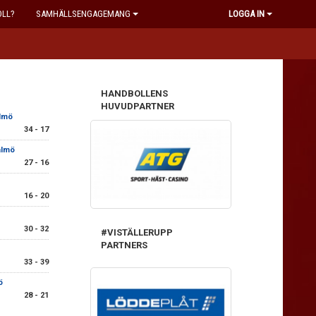
OLL?
SAMHÄLLSENGAGEMANG
LOGGA IN
HANDBOLLENS
HUVUDPARTNER
lmö
34 - 17
almö
27 - 16
16 - 20
30 - 32
#VISTÄLLERUPP
PARTNERS
33 - 39
ö
28 - 21