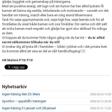
glädje, trygghet och gemenskap på träningarna.
Med sin positiva energi, sitt lugn och sin humor har han alltid lyckats få
barnen att känna sig sedda, inkluderade och motiverade – oavsett om det
handlat om träning, match eller bara en rolig stund tillsammans.
Tack för varje uppmuntrande ord, varje high five, varje leende och för all
förståelse du visat både barnen och oss föräldrar. Din värme och ditt sätt
att möta barnen med respekt och glädje har gjort stor skillnad för många
av dem.
Vi hoppas att du kommer förbi någon gång när du har tid –
du är alltid
varmt välkommen tillbaka när du vill!
Vi önskar dig all lycka till i framtiden – både i jobbet och i det privata livet.
Du kommer alltid att vara en del av vårt handbollsgäng!
🤾‍♂️
HK Malmö P19/ P10
Nyhetsarkiv
Ingen träning den 25. Mars
2026-03-25 13:39
Sportlov – uppehåll i träningen
2026-02-15 20:43
Ingen träning 21 januari och 28 januari
2026-01-21 12:22