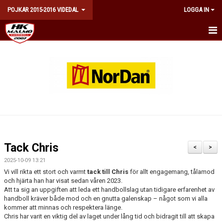
POJKAR 2015-2016 VIDEDAL
LOGGA IN
POJKAR 11 (2015-2016) VIDEDAL
NYHETER
KALENDER
MATCHER
TRUPPEN
Tack Chris
<
>
KONTAKT
2025-10-09 13:21
Vi vill rikta ett stort och varmt
tack till Chris
för allt engagemang, tålamod
DOKUMENT
och hjärta han har visat sedan våren 2023.
Att ta sig an uppgiften att leda ett handbollslag utan tidigare erfarenhet av
handboll kräver både mod och en gnutta galenskap – något som vi alla
kommer att minnas och respektera länge.
Chris har varit en viktig del av laget under lång tid och bidragit till att skapa