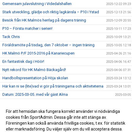
Gemensam julavslutning i Videdalshallen
2025-12-22 09:23
Stark utveckling, glädje och riktig lagkänsla – P10 i Ystad
2025-12-13 21:56
Besök från HK Malmös herrlag på dagens träning
2025-12-09 20:55
P10 – Första matcher i serien!
2025-10-11 17:23
Tack Chris
2025-10-09 13:21
Föräldramöte på tisdag, den 7 oktober – ingen träning
2025-10-05 12:18
HK Malmö P/F 2015-2016 på Kanariecupen
2025-04-26 21:16
En fantastisk dag i Höör!
2025-04-06 16:47
Nytt rekord för HK Malmö Bäckagård!
2025-04-06 07:31
Handbollspresentation på Höja skolan
2025-03-24 13:12
Här kan ni se (lite)vad vi gör på träningarna och aktiviteterna
2025-03-24 13:01
Datum: 2025-03-05. med vår gäst Alma
2025-03-05
Sammandrag i Sjöbo av Hk Björnen
2023-11-26 14:28
Avslutning 25/5
För att hemsidan ska fungera korrekt använder vi nödvändiga
2021-05-12 19:21
cookies från SportAdmin. Dessa går inte att stänga av.
Bollskolan startar 26/1
2021-01-22 23:01
Föreningen kan också använda frivilliga cookies, t.ex. för statistik
eller marknadsföring. Du väljer själv om du vill acceptera dessa.