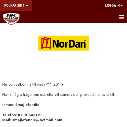
POJKAR 2014
LOGGA IN
HEM
TRUPPEN
KALENDER
MATCHER
KONTAKT
Hej och välkomna till oss i P11 (2014)
DOKUMENT
Har ni några frågor om oss eller vill komma och prova på hör av er till:
Ismael Smajlefendic
Telefon: 0708-543121
Mail: smajlefendic@hotmail.com