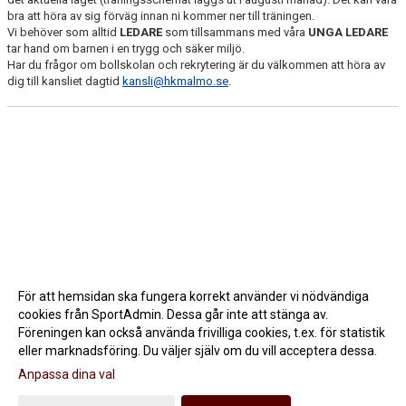
bra att höra av sig förväg innan ni kommer ner till träningen.
Vi behöver som alltid
LEDARE
som tillsammans med våra
UNGA LEDARE
tar hand om barnen i en trygg och säker miljö.
Har du frågor om bollskolan och rekrytering är du välkommen att höra av
dig till kansliet dagtid
kansli@hkmalmo.se
.
För att hemsidan ska fungera korrekt använder vi nödvändiga
cookies från SportAdmin. Dessa går inte att stänga av.
Föreningen kan också använda frivilliga cookies, t.ex. för statistik
eller marknadsföring. Du väljer själv om du vill acceptera dessa.
Anpassa dina val
Cookie-inställningar
Gå till Webbversion