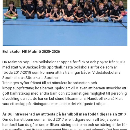
Bollskolor HK Malmö 2025-2026
HK Malmös populära bollskolor är öppna för flickor och pojkar från 2019
med start 9/9 Bäckagårds Sporthall, nästa bollskola är för de som är
födda 2017-2018 som kommer att ha träningar både i Videdalsskolans
Sporthall och Söderkulla Sporthall.
Träningen syftar främst till att stimulera koordination och
kroppsuppfattning hos barnet. Självklart vill vi även att barnen utvecklar ett
gott kamratskap med andra barn och att barnet ges möjlighet till personlig
utveckling och att de har en kul stund tillsammans! Handboll ska så klart
vara ett inslag på träningarna men är inte det viktigaste i början.
Är Du intresserad av att testa på handboll men född tidigare än 2017
Om du har ett barn som är född 2017 eller tidigare som vill börja spela
handboll kan du gå in under fliken träningsschema och se träningstider för
det aktuella laget (träningsschemat läggs ut i augusti månad). Det kan vara