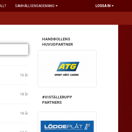
OLL?
SAMHÄLLSENGAGEMANG
LOGGA IN
HANDBOLLENS
HUVUDPARTNER
16 år
18 år
#VISTÄLLERUPP
PARTNERS
18 år