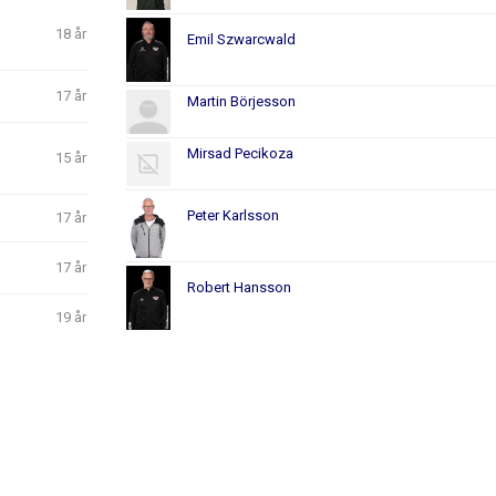
18 år
Emil Szwarcwald
17 år
Martin Börjesson
Mirsad Pecikoza
15 år
Peter Karlsson
17 år
17 år
Robert Hansson
19 år