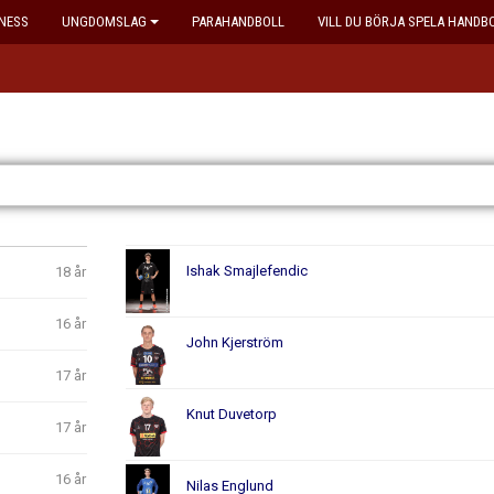
NESS
UNGDOMSLAG
PARAHANDBOLL
VILL DU BÖRJA SPELA HANDB
Ishak Smajlefendic
18 år
16 år
John Kjerström
17 år
Knut Duvetorp
17 år
16 år
Nilas Englund