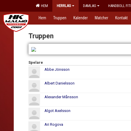
HEM
HERRLAG
DAMLAG
HANDBOLL FIT
Hem
Truppen
Kalender
Matcher
Kontakt
Truppen
Spelare
Abbe Jönsson
Albert Danielsson
Alexander Månsson
Algot Axelsson
Ari Rogova