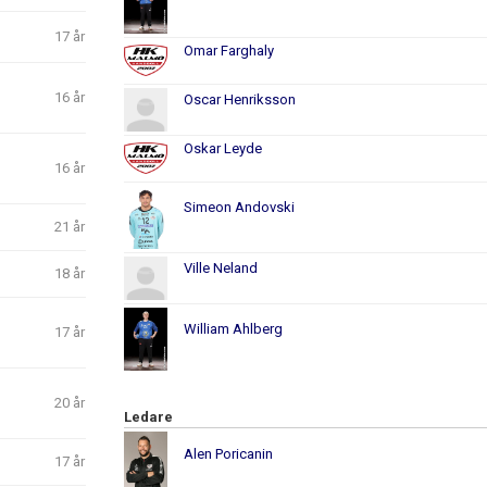
17 år
Omar Farghaly
16 år
Oscar Henriksson
Oskar Leyde
16 år
Simeon Andovski
21 år
Ville Neland
18 år
William Ahlberg
17 år
20 år
Ledare
Alen Poricanin
17 år