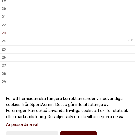
19
20
21
22
23
v.35
24
25
26
27
28
29
30
v.36
31
För att hemsidan ska fungera korrekt använder vi nödvändiga
cookies från SportAdmin. Dessa går inte att stänga av.
Föreningen kan också använda frivilliga cookies, t.ex. för statistik
eller marknadsföring. Du väljer själv om du vill acceptera dessa.
Anpassa dina val
Cookie-inställningar
Gå till Webbversion