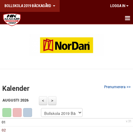
BOLLSKOLA 2019 BÄCKAGÅRD
LOGGA IN
HEM
KALENDER
MATCHER
TRUPPEN
KONTAKT
Kalender
Prenumerera >>
DOKUMENT
AUGUSTI 2026
v.31
01
02