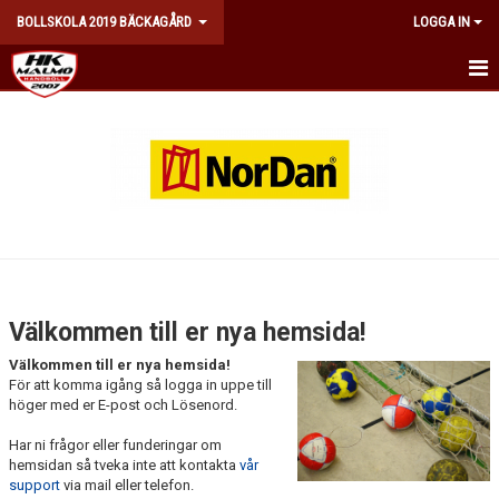
BOLLSKOLA 2019 BÄCKAGÅRD
LOGGA IN
HEM
KALENDER
MATCHER
TRUPPEN
KONTAKT
Välkommen till er nya hemsida!
DOKUMENT
Välkommen till er nya hemsida!
För att komma igång så logga in uppe till
höger med er E-post och Lösenord.
Har ni frågor eller funderingar om
hemsidan så tveka inte att kontakta
vår
support
via mail eller telefon.