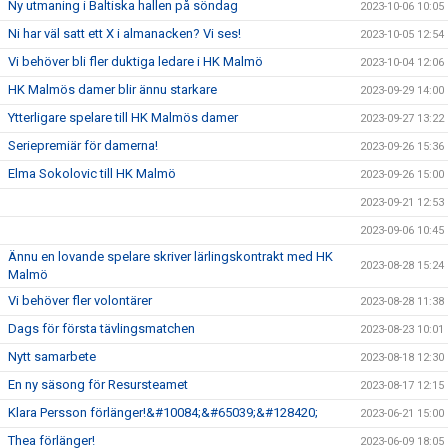
Ny utmaning i Baltiska hallen på söndag
2023-10-06 10:05
Ni har väl satt ett X i almanacken? Vi ses!
2023-10-05 12:54
Vi behöver bli fler duktiga ledare i HK Malmö
2023-10-04 12:06
HK Malmös damer blir ännu starkare
2023-09-29 14:00
Ytterligare spelare till HK Malmös damer
2023-09-27 13:22
Seriepremiär för damerna!
2023-09-26 15:36
Elma Sokolovic till HK Malmö
2023-09-26 15:00
2023-09-21 12:53
2023-09-06 10:45
Ännu en lovande spelare skriver lärlingskontrakt med HK
2023-08-28 15:24
Malmö
Vi behöver fler volontärer
2023-08-28 11:38
Dags för första tävlingsmatchen
2023-08-23 10:01
Nytt samarbete
2023-08-18 12:30
En ny säsong för Resursteamet
2023-08-17 12:15
Klara Persson förlänger!&#10084;&#65039;&#128420;
2023-06-21 15:00
Thea förlänger!
2023-06-09 18:05