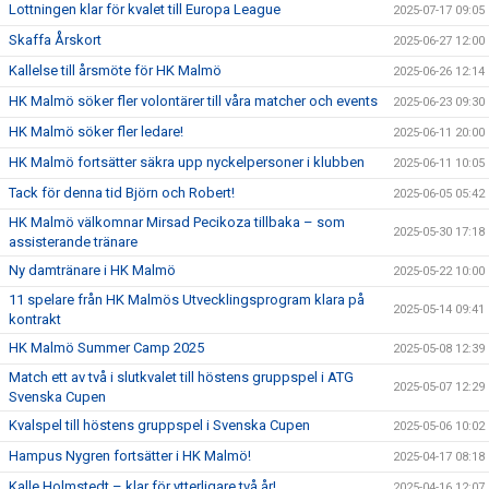
Lottningen klar för kvalet till Europa League
2025-07-17 09:05
Skaffa Årskort
2025-06-27 12:00
Kallelse till årsmöte för HK Malmö
2025-06-26 12:14
HK Malmö söker fler volontärer till våra matcher och events
2025-06-23 09:30
HK Malmö söker fler ledare!
2025-06-11 20:00
HK Malmö fortsätter säkra upp nyckelpersoner i klubben
2025-06-11 10:05
Tack för denna tid Björn och Robert!
2025-06-05 05:42
HK Malmö välkomnar Mirsad Pecikoza tillbaka – som
2025-05-30 17:18
assisterande tränare
Ny damtränare i HK Malmö
2025-05-22 10:00
11 spelare från HK Malmös Utvecklingsprogram klara på
2025-05-14 09:41
kontrakt
HK Malmö Summer Camp 2025
2025-05-08 12:39
Match ett av två i slutkvalet till höstens gruppspel i ATG
2025-05-07 12:29
Svenska Cupen
Kvalspel till höstens gruppspel i Svenska Cupen
2025-05-06 10:02
Hampus Nygren fortsätter i HK Malmö!
2025-04-17 08:18
Kalle Holmstedt – klar för ytterligare två år!
2025-04-16 12:07