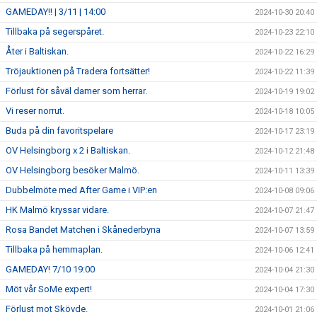
GAMEDAY!! | 3/11 | 14:00
2024-10-30 20:40
Tillbaka på segerspåret.
2024-10-23 22:10
Åter i Baltiskan.
2024-10-22 16:29
Tröjauktionen på Tradera fortsätter!
2024-10-22 11:39
Förlust för såväl damer som herrar.
2024-10-19 19:02
Vi reser norrut.
2024-10-18 10:05
Buda på din favoritspelare
2024-10-17 23:19
OV Helsingborg x 2 i Baltiskan.
2024-10-12 21:48
OV Helsingborg besöker Malmö.
2024-10-11 13:39
Dubbelmöte med After Game i VIP:en
2024-10-08 09:06
HK Malmö kryssar vidare.
2024-10-07 21:47
Rosa Bandet Matchen i Skånederbyna
2024-10-07 13:59
Tillbaka på hemmaplan.
2024-10-06 12:41
GAMEDAY! 7/10 19:00
2024-10-04 21:30
Möt vår SoMe expert!
2024-10-04 17:30
Förlust mot Skövde.
2024-10-01 21:06