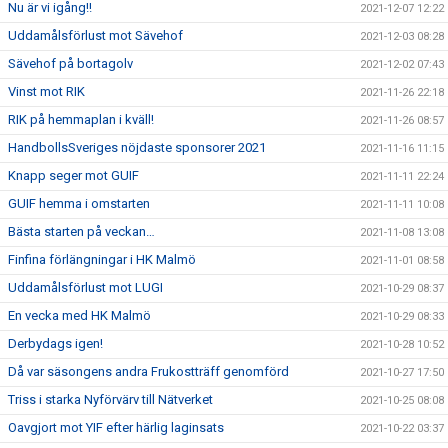
Nu är vi igång!!
2021-12-07 12:22
Uddamålsförlust mot Sävehof
2021-12-03 08:28
Sävehof på bortagolv
2021-12-02 07:43
Vinst mot RIK
2021-11-26 22:18
RIK på hemmaplan i kväll!
2021-11-26 08:57
HandbollsSveriges nöjdaste sponsorer 2021
2021-11-16 11:15
Knapp seger mot GUIF
2021-11-11 22:24
GUIF hemma i omstarten
2021-11-11 10:08
Bästa starten på veckan…
2021-11-08 13:08
Finfina förlängningar i HK Malmö
2021-11-01 08:58
Uddamålsförlust mot LUGI
2021-10-29 08:37
En vecka med HK Malmö
2021-10-29 08:33
Derbydags igen!
2021-10-28 10:52
Då var säsongens andra Frukostträff genomförd
2021-10-27 17:50
Triss i starka Nyförvärv till Nätverket
2021-10-25 08:08
Oavgjort mot YIF efter härlig laginsats
2021-10-22 03:37