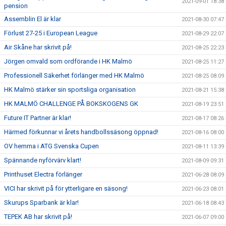
2021-09-01 18:38
pension
Assemblin El är klar
2021-08-30 07:47
Förlust 27-25 i European League
2021-08-29 22:07
Air Skåne har skrivit på!
2021-08-25 22:23
Jörgen omvald som ordförande i HK Malmö
2021-08-25 11:27
Professionell Säkerhet förlänger med HK Malmö
2021-08-25 08:09
HK Malmö stärker sin sportsliga organisation
2021-08-21 15:38
HK MALMÖ CHALLENGE PÅ BOKSKOGENS GK
2021-08-19 23:51
Future IT Partner är klar!
2021-08-17 08:26
Härmed förkunnar vi årets handbollssäsong öppnad!
2021-08-16 08:00
OV hemma i ATG Svenska Cupen
2021-08-11 13:39
Spännande nyförvärv klart!
2021-08-09 09:31
Printhuset Electra förlänger
2021-06-28 08:09
VICI har skrivit på för ytterligare en säsong!
2021-06-23 08:01
Skurups Sparbank är klar!
2021-06-18 08:43
TEPEK AB har skrivit på!
2021-06-07 09:00