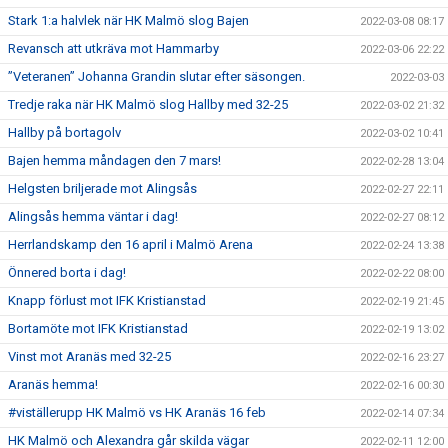
Stark 1:a halvlek när HK Malmö slog Bajen
2022-03-08 08:17
Revansch att utkräva mot Hammarby
2022-03-06 22:22
”Veteranen” Johanna Grandin slutar efter säsongen.
2022-03-03
Tredje raka när HK Malmö slog Hallby med 32-25
2022-03-02 21:32
Hallby på bortagolv
2022-03-02 10:41
Bajen hemma måndagen den 7 mars!
2022-02-28 13:04
Helgsten briljerade mot Alingsås
2022-02-27 22:11
Alingsås hemma väntar i dag!
2022-02-27 08:12
Herrlandskamp den 16 april i Malmö Arena
2022-02-24 13:38
Önnered borta i dag!
2022-02-22 08:00
Knapp förlust mot IFK Kristianstad
2022-02-19 21:45
Bortamöte mot IFK Kristianstad
2022-02-19 13:02
Vinst mot Aranäs med 32-25
2022-02-16 23:27
Aranäs hemma!
2022-02-16 00:30
#viställerupp HK Malmö vs HK Aranäs 16 feb
2022-02-14 07:34
HK Malmö och Alexandra går skilda vägar
2022-02-11 12:00