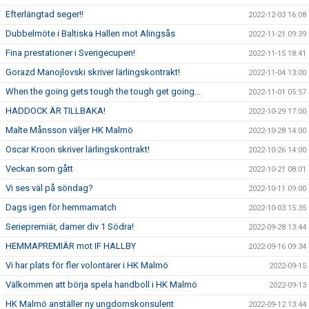
Efterlängtad seger!!
2022-12-03 16:08
Dubbelmöte i Baltiska Hallen mot Alingsås
2022-11-21 09:39
Fina prestationer i Sverigecupen!
2022-11-15 18:41
Gorazd Manojlovski skriver lärlingskontrakt!
2022-11-04 13:00
When the going gets tough the tough get going...
2022-11-01 05:57
HADDOCK ÄR TILLBAKA!
2022-10-29 17:00
Malte Månsson väljer HK Malmö
2022-10-28 14:00
Oscar Kroon skriver lärlingskontrakt!
2022-10-26 14:00
Veckan som gått
2022-10-21 08:01
Vi ses väl på söndag?
2022-10-11 09:00
Dags igen för hemmamatch
2022-10-03 15:35
Seriepremiär, damer div 1 Södra!
2022-09-28 13:44
HEMMAPREMIÄR mot IF HALLBY
2022-09-16 09:34
Vi har plats för fler volontärer i HK Malmö
2022-09-15
Välkommen att börja spela handboll i HK Malmö
2022-09-13
HK Malmö anställer ny ungdomskonsulent
2022-09-12 13:44