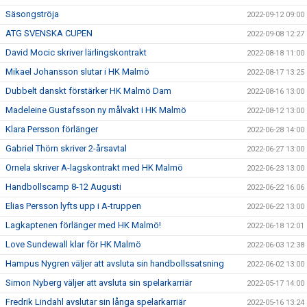
Säsongströja
2022-09-12 09:00
ATG SVENSKA CUPEN
2022-09-08 12:27
David Mocic skriver lärlingskontrakt
2022-08-18 11:00
Mikael Johansson slutar i HK Malmö
2022-08-17 13:25
Dubbelt danskt förstärker HK Malmö Dam
2022-08-16 13:00
Madeleine Gustafsson ny målvakt i HK Malmö
2022-08-12 13:00
Klara Persson förlänger
2022-06-28 14:00
Gabriel Thörn skriver 2-årsavtal
2022-06-27 13:00
Ornela skriver A-lagskontrakt med HK Malmö
2022-06-23 13:00
Handbollscamp 8-12 Augusti
2022-06-22 16:06
Elias Persson lyfts upp i A-truppen
2022-06-22 13:00
Lagkaptenen förlänger med HK Malmö!
2022-06-18 12:01
Love Sundewall klar för HK Malmö
2022-06-03 12:38
Hampus Nygren väljer att avsluta sin handbollssatsning
2022-06-02 13:00
Simon Nyberg väljer att avsluta sin spelarkarriär
2022-05-17 14:00
Fredrik Lindahl avslutar sin långa spelarkarriär
2022-05-16 13:24