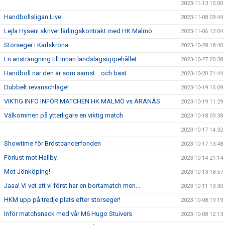
2023-11-13 15:00
Handbollsligan Live
2023-11-08 09:44
Lejla Hyseni skriver lärlingskontrakt med HK Malmö
2023-11-06 12:04
Storseger i Karlskrona
2023-10-28 18:40
En ansträngning till innan landslagsuppehållet.
2023-10-27 20:38
Handboll när den är som sämst… och bäst.
2023-10-20 21:44
Dubbelt revanschläge!
2023-10-19 15:09
VIKTIG INFO INFÖR MATCHEN HK MALMÖ vs ARANÄS
2023-10-19 11:29
Välkommen på ytterligare en viktig match
2023-10-18 09:38
2023-10-17 14:32
Showtime för Bröstcancerfonden
2023-10-17 13:48
Förlust mot Hallby.
2023-10-14 21:14
Mot Jönköping!
2023-10-13 18:57
Jaaa! Vi vet att vi först har en bortamatch men...
2023-10-11 13:30
HKM upp på tredje plats efter storseger!
2023-10-08 19:19
Inför matchsnack med vår M6 Hugo Stuivers
2023-10-08 12:13