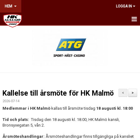
HEM
LOGGA IN
HEM
NYHETER
OM KLUBBEN
KONTAKT
BILJETTER & ÅRSKORT
Kallelse till årsmöte för HK Malmö
<
>
KALENDER
2026-07-14
Medlemmar i HK Malmö
kallas till årsmöte tisdag
18 augusti kl. 18:00
NÄTVERKET
Tid och plats:
Tisdag den 18 augusti kl. 18.00, HK Malmö kansli,
Bronsyxegatan 5, vån 2.
WEBSHOP
Årsmöteshandlingar:
Årsmöteshandlingar finns tillgängliga på kansliet