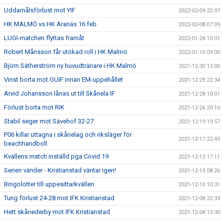
Uddamålsförlust mot YIF
2022-02-09 22:07
HK MALMÖ vs HK Aranäs 16 feb
2022-02-08 07:09
LUGI-matchen flyttas framåt
2022-01-24 10:01
Robert Månsson får utökad roll i HK Malmö
2022-01-10 09:00
Björn Sätherström ny huvudtränare i HK Malmö
2021-12-30 12:00
Vinst borta mot GUIF innan EM-uppehållet
2021-12-29 22:34
Arvid Johansson lånas ut till Skånela IF
2021-12-28 10:01
Förlust borta mot RIK
2021-12-26 20:10
Stabil seger mot Sävehof 32-27
2021-12-19 19:57
P06 killar uttagna i skånelag och riksläger för
2021-12-17 22:45
beachhandboll.
Kvällens match inställd pga Covid 19
2021-12-13 17:11
Serien vänder - Kristianstad väntar igen!
2021-12-13 08:26
Bingolotter till uppesittarkvällen
2021-12-10 10:31
Tung förlust 24-28 mot IFK Kristianstad
2021-12-08 22:33
Hett skånederby mot IFK Kristianstad
2021-12-08 13:30