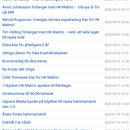
Arvid Johansson förlänger med HK Malmö – två nya år för
2025-04-14 09:12
vår M9!
Nikola Roganovic Sveriges största supertalang klar för HK
2025-04-10 20:36
Malmö!
Tim Hilding förlänger med HK Malmö – redo att leda laget
2025-04-09 12:06
till nästa nivå!
Ebbe klar för ytterligare 2 år!
2025-04-07 14:22
Viktiga datum för hela Kvartsfinalserien
2025-03-26 12:31
Bronsmedalj till våra Herrar
2025-03-25 12:28
Nu börjar det roliga
2025-03-21 10:13
Colin Tönnesen klar för HK Malmö
2025-03-19 09:10
7 stycken HK Malmö spelare till Riksläger
2025-03-17 14:46
Vinstnummer till 50/50-lotteriet
2025-03-10 15:51
Capace Media bjuder på biljetten till nästa hemmamatch
2025-02-24 12:43
den 1/3
Årets första hemmamatch
2025-01-14 12:30
Delmål 3 är nådd
2025-01-10 16:51