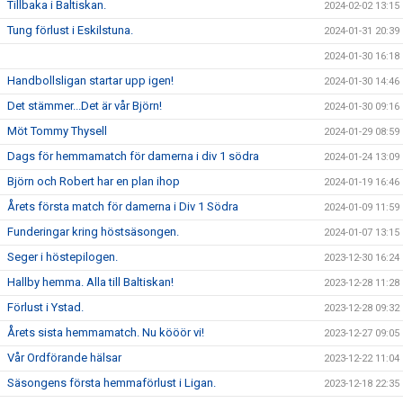
Tillbaka i Baltiskan.
2024-02-02 13:15
Tung förlust i Eskilstuna.
2024-01-31 20:39
2024-01-30 16:18
Handbollsligan startar upp igen!
2024-01-30 14:46
Det stämmer...Det är vår Björn!
2024-01-30 09:16
Möt Tommy Thysell
2024-01-29 08:59
Dags för hemmamatch för damerna i div 1 södra
2024-01-24 13:09
Björn och Robert har en plan ihop
2024-01-19 16:46
Årets första match för damerna i Div 1 Södra
2024-01-09 11:59
Funderingar kring höstsäsongen.
2024-01-07 13:15
Seger i höstepilogen.
2023-12-30 16:24
Hallby hemma. Alla till Baltiskan!
2023-12-28 11:28
Förlust i Ystad.
2023-12-28 09:32
Årets sista hemmamatch. Nu kööör vi!
2023-12-27 09:05
Vår Ordförande hälsar
2023-12-22 11:04
Säsongens första hemmaförlust i Ligan.
2023-12-18 22:35