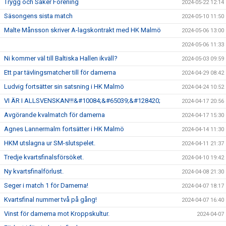
Trygg och Säker Förening
2024-05-22 12:14
Säsongens sista match
2024-05-10 11:50
Malte Månsson skriver A-lagskontrakt med HK Malmö
2024-05-06 13:00
2024-05-06 11:33
Ni kommer väl till Baltiska Hallen ikväll?
2024-05-03 09:59
Ett par tävlingsmatcher till för damerna
2024-04-29 08:42
Ludvig fortsätter sin satsning i HK Malmö
2024-04-24 10:52
VI ÄR I ALLSVENSKAN!!!&#10084;&#65039;&#128420;
2024-04-17 20:56
Avgörande kvalmatch för damerna
2024-04-17 15:30
Agnes Lannermalm fortsätter i HK Malmö
2024-04-14 11:30
HKM utslagna ur SM-slutspelet.
2024-04-11 21:37
Tredje kvartsfinalsförsöket.
2024-04-10 19:42
Ny kvartsfinalförlust.
2024-04-08 21:30
Seger i match 1 för Damerna!
2024-04-07 18:17
Kvartsfinal nummer två på gång!
2024-04-07 16:40
Vinst för damerna mot Kroppskultur.
2024-04-07