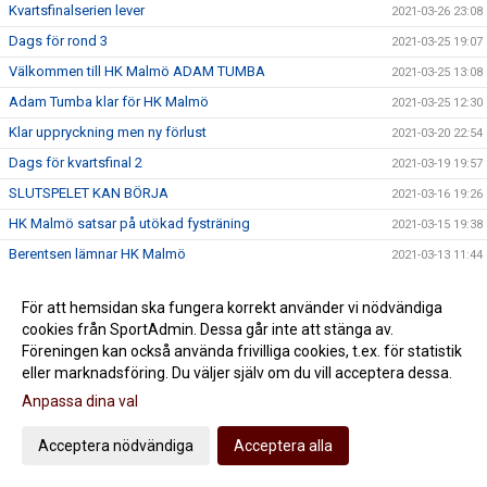
Kvartsfinalserien lever
2021-03-26 23:08
Dags för rond 3
2021-03-25 19:07
Välkommen till HK Malmö ADAM TUMBA
2021-03-25 13:08
Adam Tumba klar för HK Malmö
2021-03-25 12:30
Klar uppryckning men ny förlust
2021-03-20 22:54
Dags för kvartsfinal 2
2021-03-19 19:57
SLUTSPELET KAN BÖRJA
2021-03-16 19:26
HK Malmö satsar på utökad fysträning
2021-03-15 19:38
Berentsen lämnar HK Malmö
2021-03-13 11:44
IFK Kristianstad i kvarten för HK Malmö
2021-03-07 10:10
För att hemsidan ska fungera korrekt använder vi nödvändiga
Sista matchen innan slutspelet kör igång
2021-03-05 22:02
cookies från SportAdmin. Dessa går inte att stänga av.
Inge Aas Eriksen klar för HK Malmö
2021-03-05 13:00
Föreningen kan också använda frivilliga cookies, t.ex. för statistik
eller marknadsföring. Du väljer själv om du vill acceptera dessa.
Vinst i jämn match mot Varberg
2021-03-03 22:30
Anpassa dina val
Varberg i sista hemmamatchen i grundserien
2021-03-02 20:14
Förlust mot Sävehof
2021-02-27 18:29
Acceptera nödvändiga
Acceptera alla
Toppmatch mot Sävehof
2021-02-26 22:37