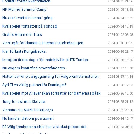
Förlust i första kvartsfinalen.
2024-04-05 21:16
HK Malmö Summer Camp
2024-04-05 13:28
Nu drar kvartsfinalerna i gång.
2024-04-04 19:35
Kvalspelet fortsätter på söndag
2024-04-04 10:49
Grattis Adam och Truls
2024-04-02 06:08
Vinst igår för damerna innebär match idag igen
2024-03-30 09:15
Klar förlust i Kungsbacka.
2024-03-28 21:17
Imorgon är det dags för match två mot IFK Tumba
2024-03-28 14:25
Nu avgörs kvartsfinalsmotståndaren.
2024-03-27 19:00
Hatten av för ert engagemang för Välgörenhetsmatchen
2024-03-27 14:44
Syd El en viktig partner för Damlaget!
2024-03-26 17:03
Kvalspelet mot Allsvenskan fortsätter för damerna i påsk
2024-03-26 15:00
Tung förlust mot Skövde.
2024-03-25 21:42
Vinnande nr 50/50 lotteri 23/3
2024-03-25 20:20
Nu handlar det om positioner!
2024-03-24 15:17
På Välgörenhetsmatchen har vi utökat prisbordet
2024-03-23 01:12