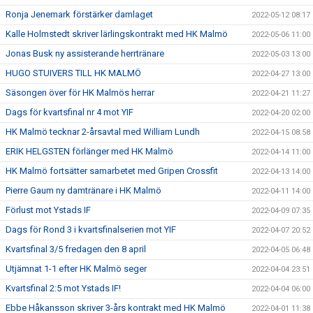
Ronja Jenemark förstärker damlaget
2022-05-12 08:17
Kalle Holmstedt skriver lärlingskontrakt med HK Malmö
2022-05-06 11:00
Jonas Busk ny assisterande herrtränare
2022-05-03 13:00
HUGO STUIVERS TILL HK MALMÖ
2022-04-27 13:00
Säsongen över för HK Malmös herrar
2022-04-21 11:27
Dags för kvartsfinal nr 4 mot YIF
2022-04-20 02:00
HK Malmö tecknar 2-årsavtal med William Lundh
2022-04-15 08:58
ERIK HELGSTEN förlänger med HK Malmö
2022-04-14 11:00
HK Malmö fortsätter samarbetet med Gripen Crossfit
2022-04-13 14:00
Pierre Gaum ny damtränare i HK Malmö
2022-04-11 14:00
Förlust mot Ystads IF
2022-04-09 07:35
Dags för Rond 3 i kvartsfinalserien mot YIF
2022-04-07 20:52
Kvartsfinal 3/5 fredagen den 8 april
2022-04-05 06:48
Utjämnat 1-1 efter HK Malmö seger
2022-04-04 23:51
Kvartsfinal 2:5 mot Ystads IF!
2022-04-04 06:00
Ebbe Håkansson skriver 3-års kontrakt med HK Malmö
2022-04-01 11:38