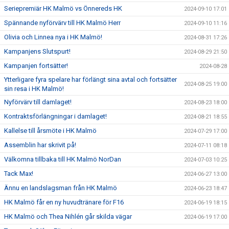
Seriepremiär HK Malmö vs Önnereds HK
2024-09-10 17:01
Spännande nyförvärv till HK Malmö Herr
2024-09-10 11:16
Olivia och Linnea nya i HK Malmö!
2024-08-31 17:26
Kampanjens Slutspurt!
2024-08-29 21:50
Kampanjen fortsätter!
2024-08-28
Ytterligare fyra spelare har förlängt sina avtal och fortsätter
2024-08-25 19:00
sin resa i HK Malmö!
Nyförvärv till damlaget!
2024-08-23 18:00
Kontraktsförlängningar i damlaget!
2024-08-21 18:55
Kallelse till årsmöte i HK Malmö
2024-07-29 17:00
Assemblin har skrivit på!
2024-07-11 08:18
Välkomna tillbaka till HK Malmö NorDan
2024-07-03 10:25
Tack Max!
2024-06-27 13:00
Ännu en landslagsman från HK Malmö
2024-06-23 18:47
HK Malmö får en ny huvudtränare för F16
2024-06-19 18:15
HK Malmö och Thea Nihlén går skilda vägar
2024-06-19 17:00