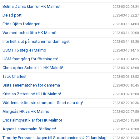
Belma Dzinic klar för HK Malmö!
2023-03-22 08:34
Delad pott
2023-03-16 22:27
Frida Björn förlänger!
2023-03-16 14:03
Var med och stötta HK Malmö
2023-03-14 20:00
Inte helt slut på matcher för damlaget
2023-03-14 15:30
USM F16 steg 4 i Malmö
2023-03-10 14:15
USM framgång för föreningen!
2023-03-09 14:35
Christopher Schnell till HK Malmö!
2023-03-07 13:00
Tack Charles!
2023-03-06 13:52
Sista seriematchen för damerna
2023-03-03 10:45
Kristian Zetterlund till HK Malmö!
2023-03-02 13:00
Världens skönaste strumpor - Snart nära dig!
2023-02-22 10:36
Alingsås HK vs HK Malmö
2023-02-22 07:50
Eric Palmqvist klar för HK Malmö!
2023-02-16 13:00
Agnes Lannermalm förlänger!
2023-02-14 13:00
Timothy Persson uttagen till Storbritanniens U-21 landslag!
2023-02-09 19:33