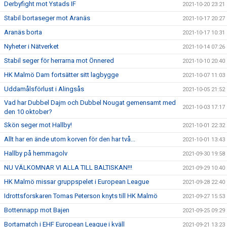
Derbyfight mot Ystads IF
2021-10-20 23:21
Stabil bortaseger mot Aranäs
2021-10-17 20:27
Aranäs borta
2021-10-17 10:31
Nyheter i Nätverket
2021-10-14 07:26
Stabil seger för herrarna mot Önnered
2021-10-10 20:40
HK Malmö Dam fortsätter sitt lagbygge
2021-10-07 11:03
Uddamålsförlust i Alingsås
2021-10-05 21:52
Vad har Dubbel Dajm och Dubbel Nougat gemensamt med
2021-10-03 17:17
den 10 oktober?
Skön seger mot Hallby!
2021-10-01 22:32
Allt har en ände utom korven för den har två...
2021-10-01 13:43
Hallby på hemmagolv
2021-09-30 19:58
NU VÄLKOMNAR VI ALLA TILL BALTISKAN!!!
2021-09-29 10:40
HK Malmö missar gruppspelet i European League
2021-09-28 22:40
Idrottsforskaren Tomas Peterson knyts till HK Malmö
2021-09-27 15:53
Bottennapp mot Bajen
2021-09-25 09:29
Bortamatch i EHF European League i kväll
2021-09-21 13:23