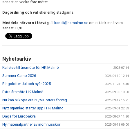
TRÄNINGSSCHEMA
senast en vecka före mötet.
Dagordning och val
sker enlig stadgarna.
VILL DU BLI PARTNER I HK MALMÖ
Meddela närvaro i förväg
till
kansli@hkmalmo.se
om ni tänker närvara,
senast 11/8.
Nyhetsarkiv
Kallelse till årsmöte för HK Malmö
2026-07-14
Summer Camp 2026
2026-04-10 12:14
Bingolotter Jul och nyår 2025
2025-11-24 14:40
Extra årsmöte HK Malmö
2025-09-30 10:50
Nu kan ni köpa era 50/50 lotter i förväg
2025-09-17 15:21
Nytt stjärnlag startar upp i HK Malmö
2025-09-01 22:33
Dags för Europakval
2025-08-27 11:20
Ny materialpartner av inomhusskor
2025-08-11 09:00