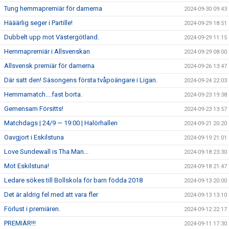
Tung hemmapremiär för damerna
2024-09-30 09:43
Hääärlig seger i Partille!
2024-09-29 18:51
Dubbelt upp mot Västergötland.
2024-09-29 11:15
Hemmapremiär i Allsvenskan
2024-09-29 08:00
Allsvensk premiär för damerna
2024-09-26 13:47
Där satt den! Säsongens första tvåpoängare i Ligan.
2024-09-24 22:03
Hemmamatch….fast borta.
2024-09-23 19:38
Gemensam Försitts!
2024-09-23 13:57
Matchdags | 24/9 — 19:00 | Halörhallen
2024-09-21 20:20
Oavgjort i Eskilstuna
2024-09-19 21:01
Love Sundewall is Tha Man...
2024-09-18 23:30
Mot Eskilstuna!
2024-09-18 21:47
Ledare sökes till Bollskola för barn födda 2018
2024-09-13 20:00
Det är aldrig fel med att vara fler
2024-09-13 13:10
Förlust i premiären.
2024-09-12 22:17
PREMIÄR!!!
2024-09-11 17:30