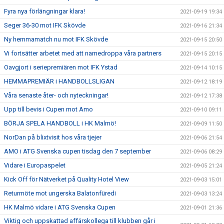
Fyra nya förlängningar klara!
2021-09-19 19:34
Seger 36-30 mot IFK Skövde
2021-09-16 21:34
Ny hemmamatch nu mot IFK Skövde
2021-09-15 20:50
Vi fortsätter arbetet med att namedroppa våra partners
2021-09-15 20:15
Oavgjort i seriepremiären mot IFK Ystad
2021-09-14 10:15
HEMMAPREMIÄR i HANDBOLLSLIGAN
2021-09-12 18:19
Våra senaste åter- och nyteckningar!
2021-09-12 17:38
Upp till bevis i Cupen mot Amo
2021-09-10 09:11
BÖRJA SPELA HANDBOLL i HK Malmö!
2021-09-09 11:50
NorDan på blixtvisit hos våra tjejer
2021-09-06 21:54
AMO i ATG Svenska cupen tisdag den 7 september
2021-09-06 08:29
Vidare i Europaspelet
2021-09-05 21:24
Kick Off för Nätverket på Quality Hotel View
2021-09-03 15:01
Returmöte mot ungerska Balatonfüredi
2021-09-03 13:24
HK Malmö vidare i ATG Svenska Cupen
2021-09-01 21:36
Viktig och uppskattad affärskollega till klubben går i