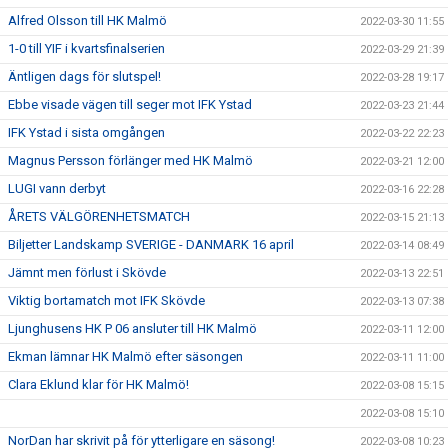
Alfred Olsson till HK Malmö
2022-03-30 11:55
1-0 till YIF i kvartsfinalserien
2022-03-29 21:39
Äntligen dags för slutspel!
2022-03-28 19:17
Ebbe visade vägen till seger mot IFK Ystad
2022-03-23 21:44
IFK Ystad i sista omgången
2022-03-22 22:23
Magnus Persson förlänger med HK Malmö
2022-03-21 12:00
LUGI vann derbyt
2022-03-16 22:28
ÅRETS VÄLGÖRENHETSMATCH
2022-03-15 21:13
Biljetter Landskamp SVERIGE - DANMARK 16 april
2022-03-14 08:49
Jämnt men förlust i Skövde
2022-03-13 22:51
Viktig bortamatch mot IFK Skövde
2022-03-13 07:38
Ljunghusens HK P 06 ansluter till HK Malmö
2022-03-11 12:00
Ekman lämnar HK Malmö efter säsongen
2022-03-11 11:00
Clara Eklund klar för HK Malmö!
2022-03-08 15:15
2022-03-08 15:10
NorDan har skrivit på för ytterligare en säsong!
2022-03-08 10:23