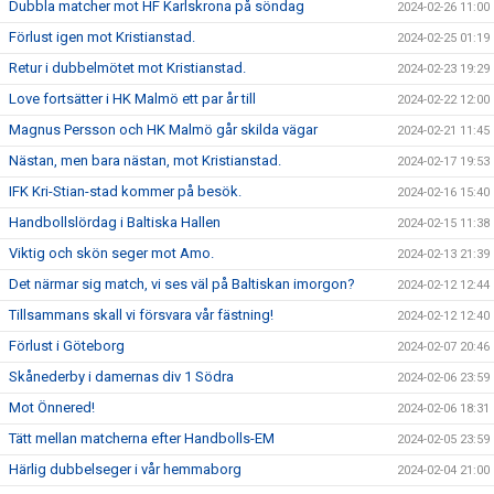
Dubbla matcher mot HF Karlskrona på söndag
2024-02-26 11:00
Förlust igen mot Kristianstad.
2024-02-25 01:19
Retur i dubbelmötet mot Kristianstad.
2024-02-23 19:29
Love fortsätter i HK Malmö ett par år till
2024-02-22 12:00
Magnus Persson och HK Malmö går skilda vägar
2024-02-21 11:45
Nästan, men bara nästan, mot Kristianstad.
2024-02-17 19:53
IFK Kri-Stian-stad kommer på besök.
2024-02-16 15:40
Handbollslördag i Baltiska Hallen
2024-02-15 11:38
Viktig och skön seger mot Amo.
2024-02-13 21:39
Det närmar sig match, vi ses väl på Baltiskan imorgon?
2024-02-12 12:44
Tillsammans skall vi försvara vår fästning!
2024-02-12 12:40
Förlust i Göteborg
2024-02-07 20:46
Skånederby i damernas div 1 Södra
2024-02-06 23:59
Mot Önnered!
2024-02-06 18:31
Tätt mellan matcherna efter Handbolls-EM
2024-02-05 23:59
Härlig dubbelseger i vår hemmaborg
2024-02-04 21:00