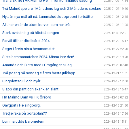
Tränarskifte i HK Malmö Herr inför kommande säsong
2025-01-09 14:54
Två Malmöspelare i Månadens lag och Z Månadens spelare
2025-01-07 19:40
Nytt år, nya mål att nå. Lummaludds uppropet fortsätter
2025-01-03 12:45
Allt har en ände utom korven som har två...
2025-01-03 11:05
Stark avslutning på höstsäsongen.
2024-12-30 22:01
Farväl till handbollsåret 2024.
2024-12-29 15:17
Seger i årets sista hemmamatch.
2024-12-27 22:20
Sista hemmamatchen 2024. Missa inte den!
2024-12-26 19:28
Amanda och Binto med i Omgångens Lag
2024-12-23 07:48
Två poäng på söndag = årets bästa julklapp.
2024-12-21 11:01
Bingolotter jul och nyår
2024-12-19 12:00
Släpp din pant och skänk en slant
2024-12-18 15:47
HK Malmö Dam vs IFK Örebro
2024-12-18 07:22
Oavgjort i Helsingborg.
2024-12-16 21:50
Tredje raka på bortaplan??
2024-12-15 17:56
Lummaludds barometern
2024-12-13 15:11