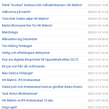
Patrik ”Kocken” Karlsson blir målvaktstränare i HK Malmö!
2023-02-07 13:00
Välkomna på match!
2023-01-26 21:09
Truls Eirik Grøtta väljer HK Malmö!
2023-01-24 13:02
Martin Blomqvist klar för HK Malmö!
2023-01-20 14:09
Matchdags
2023-01-13 12:30
Månadens lag December
2023-01-03 00:20
Tim Hilding förlänger!
2022-12-29 12:37
Härlig och efterlängtad derbyvinst
2022-12-27 22:24
Köp era digitala Bingolotter till Uppesittarkvällen 23/12
2022-12-21 16:15
Ett par ord från vår ordförande...
2022-12-20 14:35
Max Santos förlänger!
2022-12-16 13:35
HK Malmö- IFK Kristianstad
2022-12-14 13:50
Delad pott mot Kristianstad med en glödhet Adam Krantz
2022-12-13 22:24
Tack Anton Blickhammar!
2022-12-09 12:46
HK Malmö vs IFK Kristianstad 13 dec
2022-12-07 09:23
Dags igen!
2022-12-03 22:25