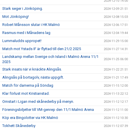
2024-12-10 14:00
Stark seger i Jönköping.
2024-12-09 21:51
Mot Jönköping!
2024-12-08 15:03
Robert Månsson slutar i HK Malmö
2024-12-06 17:51
Rasmus med i Månadens lag
2024-12-04 19:44
Lummaludds uppropet!
2024-11-29 15:00
Match mot Ystads IF är flyttad till den 21/2 2025
2024-11-27 14:31
Landskamp mellan Sverige och Island i Malmö Arena 11/1
2024-11-25 06:00
2025
Stark insats när vi knäckte Alingsås.
2024-11-22 21:51
Alingsås på bortagolv, nästa uppgift.
2024-11-21 17:49
Match för damerna på Söndag
2024-11-15 12:00
Klar förlust mot Kristianstad.
2024-11-13 22:12
Omstart i Ligan med skånederby på menyn.
2024-11-12 12:17
Föreningsbiljetter till VM-genrep den 11/1 Malmö Arena
2024-11-12 11:00
Köp era Bingolotter via HK Malmö
2024-11-12 10:30
Tokhett Skånederby
2024-11-12 07:39