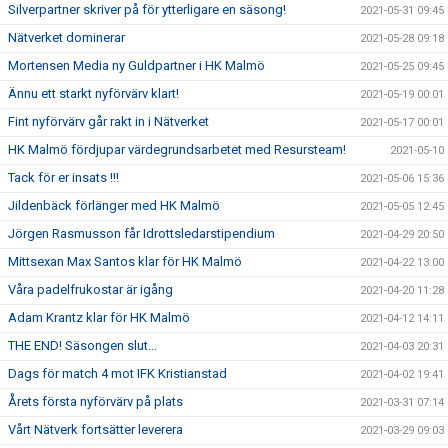
Silverpartner skriver på för ytterligare en säsong!
2021-05-31 09:45
Nätverket dominerar
2021-05-28 09:18
Mortensen Media ny Guldpartner i HK Malmö
2021-05-25 09:45
Ännu ett starkt nyförvärv klart!
2021-05-19 00:01
Fint nyförvärv går rakt in i Nätverket
2021-05-17 00:01
HK Malmö fördjupar värdegrundsarbetet med Resursteam!
2021-05-10
Tack för er insats !!!
2021-05-06 15:36
Jildenbäck förlänger med HK Malmö
2021-05-05 12:45
Jörgen Rasmusson får Idrottsledarstipendium
2021-04-29 20:50
Mittsexan Max Santos klar för HK Malmö
2021-04-22 13:00
Våra padelfrukostar är igång
2021-04-20 11:28
Adam Krantz klar för HK Malmö
2021-04-12 14:11
THE END! Säsongen slut...
2021-04-03 20:31
Dags för match 4 mot IFK Kristianstad
2021-04-02 19:41
Årets första nyförvärv på plats
2021-03-31 07:14
Vårt Nätverk fortsätter leverera
2021-03-29 09:03