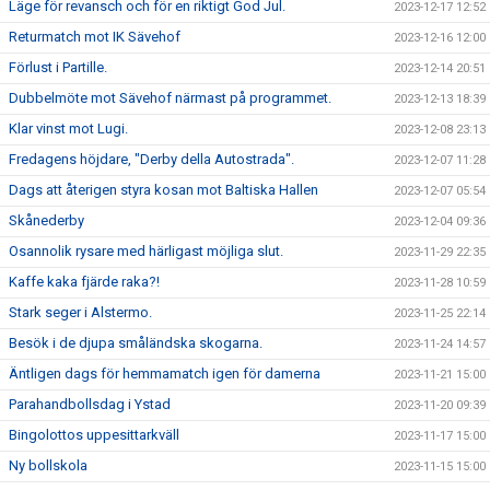
Läge för revansch och för en riktigt God Jul.
2023-12-17 12:52
Returmatch mot IK Sävehof
2023-12-16 12:00
Förlust i Partille.
2023-12-14 20:51
Dubbelmöte mot Sävehof närmast på programmet.
2023-12-13 18:39
Klar vinst mot Lugi.
2023-12-08 23:13
Fredagens höjdare, "Derby della Autostrada".
2023-12-07 11:28
Dags att återigen styra kosan mot Baltiska Hallen
2023-12-07 05:54
Skånederby
2023-12-04 09:36
Osannolik rysare med härligast möjliga slut.
2023-11-29 22:35
Kaffe kaka fjärde raka?!
2023-11-28 10:59
Stark seger i Alstermo.
2023-11-25 22:14
Besök i de djupa småländska skogarna.
2023-11-24 14:57
Äntligen dags för hemmamatch igen för damerna
2023-11-21 15:00
Parahandbollsdag i Ystad
2023-11-20 09:39
Bingolottos uppesittarkväll
2023-11-17 15:00
Ny bollskola
2023-11-15 15:00