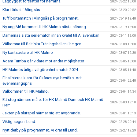
Lagbygget fortsätter för herrarna
2024-03-22 13:00
Klar förlust i Alingsås.
2024-03-20 20:52
Tuff bortamatch i Alingsås på programmet.
2024-03-19 19:48
Ny ung M6 kommer till HK Malmö nästa säsong
2024-03-19 13:00
Damernas sista seriematch innan kvalet till Allsvenskan
2024-03-11 13:00
Välkomna till Baltiska Träningshallen i helgen
2024-03-08 10:00
Ny kantspelare till HK Malmö
2024-03-07 12:30
Adam Tumba går vidare mot andra möjligheter
2024-03-05 13:00
HK Malmös årliga välgörenhetsmatch 2024
2024-03-05 11:48
Finalisterna klara för Skånes nya besöks- och
2024-03-04 22:48
evenemangspris
Välkommen till HK Malmö!
2024-03-04 14:34
Ett steg närmare målet för HK Malmö Dam och HK Malmö
2024-03-03 19:10
Herr
Jakten på slutspel närmar sig ett avgörande.
2024-03-01 10:13
Viktig seger i Lund.
2024-02-28 20:44
Nytt derby på programmet. Vi drar till Lund.
2024-02-27 19:29