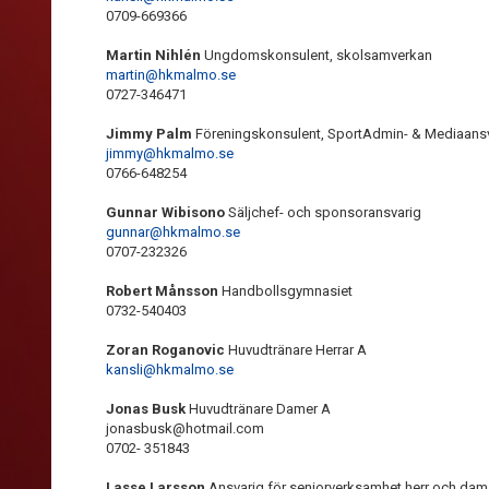
0709-669366
Martin Nihlén
Ungdomskonsulent, skolsamverkan
martin@hkmalmo.se
0727-346471
Jimmy Palm
Föreningskonsulent, SportAdmin- & Mediaans
jimmy@hkmalmo.se
0766-648254
Gunnar Wibisono
Säljchef- och sponsoransvarig
gunnar@hkmalmo.se
0707-232326
Robert Månsson
Handbollsgymnasiet
0732-540403
Zoran Roganovic
Huvudtränare Herrar A
kansli@hkmalmo.se
Jonas Busk
Huvudtränare Damer A
jonasbusk@hotmail.com
0702- 351843
Lasse Larsson
Ansvarig för seniorverksamhet herr och dam