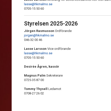
lasse@hkmalmo.se
0705-15 50 60
Styrelsen 2025-2026
Jörgen Rasmusson
Ordförande
jorgen@hkmalmo.se
046-32 00 46
Lasse Larsson
Vice ordförande
lasse@hkmalmo.se
0705-15 50 60
Desirée Ågren, kassör
Magnus Palm
Sekreterare
0725-35 87 00
Tommy Thysell
Ledamot
0708-27 26 02