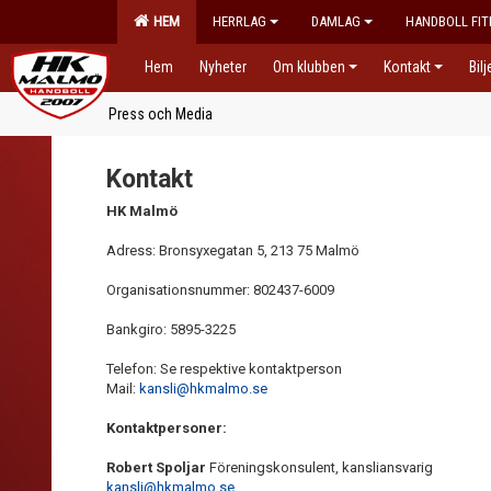
HEM
HERRLAG
DAMLAG
HANDBOLL FIT
Hem
Nyheter
Om klubben
Kontakt
Bil
Press och Media
Kontakt
HK Malmö
Adress: Bronsyxegatan 5, 213 75 Malmö
Organisationsnummer: 802437-6009
Bankgiro: 5895-3225
Telefon: Se respektive kontaktperson
Mail:
kansli@hkmalmo.se
Kontaktpersoner:
Robert Spoljar
Föreningskonsulent, kansliansvarig
kansli@hkmalmo.se