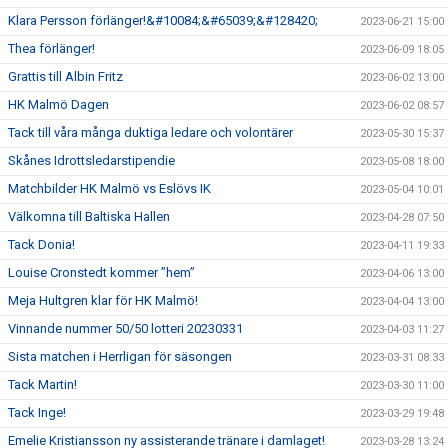
Klara Persson förlänger!&#10084;&#65039;&#128420;
2023-06-21 15:00
Thea förlänger!
2023-06-09 18:05
Grattis till Albin Fritz
2023-06-02 13:00
HK Malmö Dagen
2023-06-02 08:57
Tack till våra många duktiga ledare och volontärer
2023-05-30 15:37
Skånes Idrottsledarstipendie
2023-05-08 18:00
Matchbilder HK Malmö vs Eslövs IK
2023-05-04 10:01
Välkomna till Baltiska Hallen
2023-04-28 07:50
Tack Donia!
2023-04-11 19:33
Louise Cronstedt kommer ”hem”
2023-04-06 13:00
Meja Hultgren klar för HK Malmö!
2023-04-04 13:00
Vinnande nummer 50/50 lotteri 20230331
2023-04-03 11:27
Sista matchen i Herrligan för säsongen
2023-03-31 08:33
Tack Martin!
2023-03-30 11:00
Tack Inge!
2023-03-29 19:48
Emelie Kristiansson ny assisterande tränare i damlaget!
2023-03-28 13:24