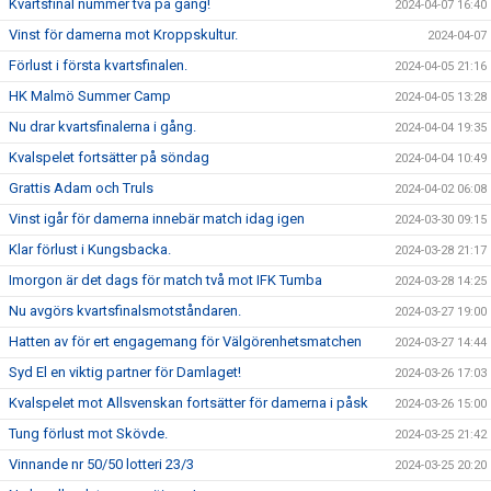
Kvartsfinal nummer två på gång!
2024-04-07 16:40
Vinst för damerna mot Kroppskultur.
2024-04-07
Förlust i första kvartsfinalen.
2024-04-05 21:16
HK Malmö Summer Camp
2024-04-05 13:28
Nu drar kvartsfinalerna i gång.
2024-04-04 19:35
Kvalspelet fortsätter på söndag
2024-04-04 10:49
Grattis Adam och Truls
2024-04-02 06:08
Vinst igår för damerna innebär match idag igen
2024-03-30 09:15
Klar förlust i Kungsbacka.
2024-03-28 21:17
Imorgon är det dags för match två mot IFK Tumba
2024-03-28 14:25
Nu avgörs kvartsfinalsmotståndaren.
2024-03-27 19:00
Hatten av för ert engagemang för Välgörenhetsmatchen
2024-03-27 14:44
Syd El en viktig partner för Damlaget!
2024-03-26 17:03
Kvalspelet mot Allsvenskan fortsätter för damerna i påsk
2024-03-26 15:00
Tung förlust mot Skövde.
2024-03-25 21:42
Vinnande nr 50/50 lotteri 23/3
2024-03-25 20:20