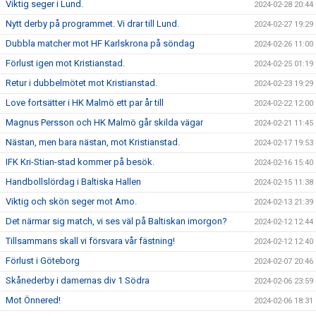
Viktig seger i Lund.
2024-02-28 20:44
Nytt derby på programmet. Vi drar till Lund.
2024-02-27 19:29
Dubbla matcher mot HF Karlskrona på söndag
2024-02-26 11:00
Förlust igen mot Kristianstad.
2024-02-25 01:19
Retur i dubbelmötet mot Kristianstad.
2024-02-23 19:29
Love fortsätter i HK Malmö ett par år till
2024-02-22 12:00
Magnus Persson och HK Malmö går skilda vägar
2024-02-21 11:45
Nästan, men bara nästan, mot Kristianstad.
2024-02-17 19:53
IFK Kri-Stian-stad kommer på besök.
2024-02-16 15:40
Handbollslördag i Baltiska Hallen
2024-02-15 11:38
Viktig och skön seger mot Amo.
2024-02-13 21:39
Det närmar sig match, vi ses väl på Baltiskan imorgon?
2024-02-12 12:44
Tillsammans skall vi försvara vår fästning!
2024-02-12 12:40
Förlust i Göteborg
2024-02-07 20:46
Skånederby i damernas div 1 Södra
2024-02-06 23:59
Mot Önnered!
2024-02-06 18:31