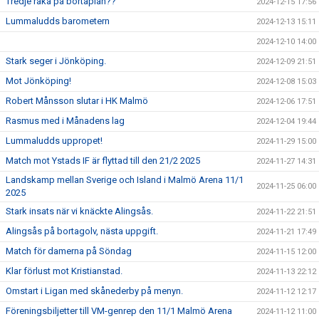
Tredje raka på bortaplan??
2024-12-15 17:56
Lummaludds barometern
2024-12-13 15:11
2024-12-10 14:00
Stark seger i Jönköping.
2024-12-09 21:51
Mot Jönköping!
2024-12-08 15:03
Robert Månsson slutar i HK Malmö
2024-12-06 17:51
Rasmus med i Månadens lag
2024-12-04 19:44
Lummaludds uppropet!
2024-11-29 15:00
Match mot Ystads IF är flyttad till den 21/2 2025
2024-11-27 14:31
Landskamp mellan Sverige och Island i Malmö Arena 11/1
2024-11-25 06:00
2025
Stark insats när vi knäckte Alingsås.
2024-11-22 21:51
Alingsås på bortagolv, nästa uppgift.
2024-11-21 17:49
Match för damerna på Söndag
2024-11-15 12:00
Klar förlust mot Kristianstad.
2024-11-13 22:12
Omstart i Ligan med skånederby på menyn.
2024-11-12 12:17
Föreningsbiljetter till VM-genrep den 11/1 Malmö Arena
2024-11-12 11:00