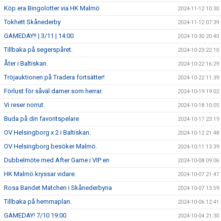
Köp era Bingolotter via HK Malmö
2024-11-12 10:30
Tokhett Skånederby
2024-11-12 07:39
GAMEDAY!! | 3/11 | 14:00
2024-10-30 20:40
Tillbaka på segerspåret.
2024-10-23 22:10
Åter i Baltiskan.
2024-10-22 16:29
Tröjauktionen på Tradera fortsätter!
2024-10-22 11:39
Förlust för såväl damer som herrar.
2024-10-19 19:02
Vi reser norrut.
2024-10-18 10:05
Buda på din favoritspelare
2024-10-17 23:19
OV Helsingborg x 2 i Baltiskan.
2024-10-12 21:48
OV Helsingborg besöker Malmö.
2024-10-11 13:39
Dubbelmöte med After Game i VIP:en
2024-10-08 09:06
HK Malmö kryssar vidare.
2024-10-07 21:47
Rosa Bandet Matchen i Skånederbyna
2024-10-07 13:59
Tillbaka på hemmaplan.
2024-10-06 12:41
GAMEDAY! 7/10 19:00
2024-10-04 21:30