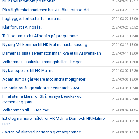
Nu handlar det om positioner!
2024-03-24 15:17
På Välgörenhetsmatchen har vi utökat prisbordet
2024-03-23 01:12
Lagbygget fortsätter för herrarna
2024-03-22 13:00
Klar förlust i Alingsås.
2024-03-20 20:52
Tuff bortamatch i Alingsås på programmet.
2024-03-19 19:48
Ny ung M6 kommer till HK Malmö nästa säsong
2024-03-19 13:00
Damernas sista seriematch innan kvalet till Allsvenskan
2024-03-11 13:00
Välkomna till Baltiska Träningshallen i helgen
2024-03-08 10:00
Ny kantspelare till HK Malmö
2024-03-07 12:30
Adam Tumba går vidare mot andra möjligheter
2024-03-05 13:00
HK Malmös årliga välgörenhetsmatch 2024
2024-03-05 11:48
Finalisterna klara för Skånes nya besöks- och
2024-03-04 22:48
evenemangspris
Välkommen till HK Malmö!
2024-03-04 14:34
Ett steg närmare målet för HK Malmö Dam och HK Malmö
2024-03-03 19:10
Herr
Jakten på slutspel närmar sig ett avgörande.
2024-03-01 10:13