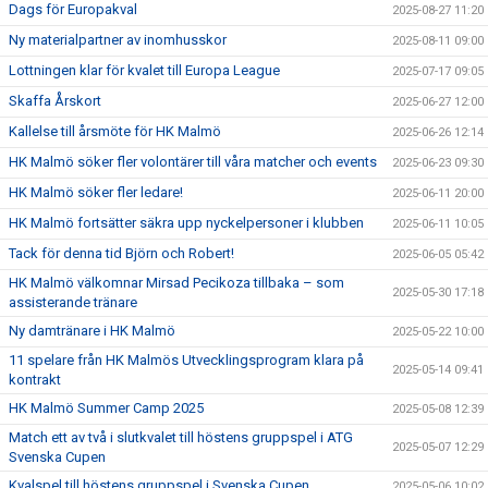
Dags för Europakval
2025-08-27 11:20
Ny materialpartner av inomhusskor
2025-08-11 09:00
Lottningen klar för kvalet till Europa League
2025-07-17 09:05
Skaffa Årskort
2025-06-27 12:00
Kallelse till årsmöte för HK Malmö
2025-06-26 12:14
HK Malmö söker fler volontärer till våra matcher och events
2025-06-23 09:30
HK Malmö söker fler ledare!
2025-06-11 20:00
HK Malmö fortsätter säkra upp nyckelpersoner i klubben
2025-06-11 10:05
Tack för denna tid Björn och Robert!
2025-06-05 05:42
HK Malmö välkomnar Mirsad Pecikoza tillbaka – som
2025-05-30 17:18
assisterande tränare
Ny damtränare i HK Malmö
2025-05-22 10:00
11 spelare från HK Malmös Utvecklingsprogram klara på
2025-05-14 09:41
kontrakt
HK Malmö Summer Camp 2025
2025-05-08 12:39
Match ett av två i slutkvalet till höstens gruppspel i ATG
2025-05-07 12:29
Svenska Cupen
Kvalspel till höstens gruppspel i Svenska Cupen
2025-05-06 10:02