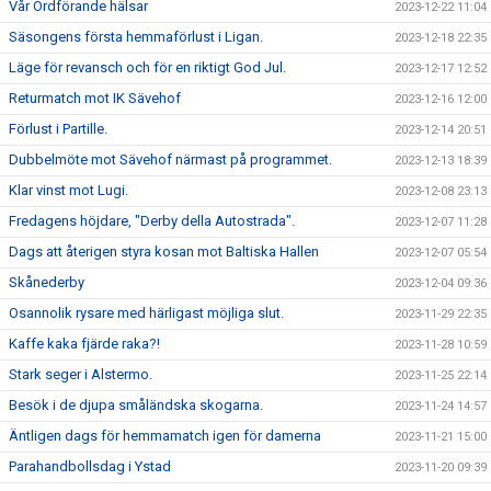
Vår Ordförande hälsar
2023-12-22 11:04
Säsongens första hemmaförlust i Ligan.
2023-12-18 22:35
Läge för revansch och för en riktigt God Jul.
2023-12-17 12:52
Returmatch mot IK Sävehof
2023-12-16 12:00
Förlust i Partille.
2023-12-14 20:51
Dubbelmöte mot Sävehof närmast på programmet.
2023-12-13 18:39
Klar vinst mot Lugi.
2023-12-08 23:13
Fredagens höjdare, "Derby della Autostrada".
2023-12-07 11:28
Dags att återigen styra kosan mot Baltiska Hallen
2023-12-07 05:54
Skånederby
2023-12-04 09:36
Osannolik rysare med härligast möjliga slut.
2023-11-29 22:35
Kaffe kaka fjärde raka?!
2023-11-28 10:59
Stark seger i Alstermo.
2023-11-25 22:14
Besök i de djupa småländska skogarna.
2023-11-24 14:57
Äntligen dags för hemmamatch igen för damerna
2023-11-21 15:00
Parahandbollsdag i Ystad
2023-11-20 09:39