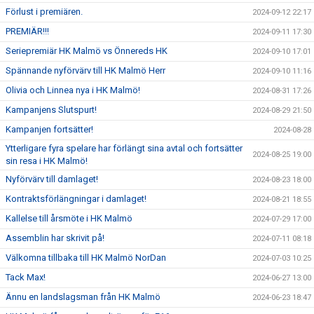
Förlust i premiären.
2024-09-12 22:17
PREMIÄR!!!
2024-09-11 17:30
Seriepremiär HK Malmö vs Önnereds HK
2024-09-10 17:01
Spännande nyförvärv till HK Malmö Herr
2024-09-10 11:16
Olivia och Linnea nya i HK Malmö!
2024-08-31 17:26
Kampanjens Slutspurt!
2024-08-29 21:50
Kampanjen fortsätter!
2024-08-28
Ytterligare fyra spelare har förlängt sina avtal och fortsätter
2024-08-25 19:00
sin resa i HK Malmö!
Nyförvärv till damlaget!
2024-08-23 18:00
Kontraktsförlängningar i damlaget!
2024-08-21 18:55
Kallelse till årsmöte i HK Malmö
2024-07-29 17:00
Assemblin har skrivit på!
2024-07-11 08:18
Välkomna tillbaka till HK Malmö NorDan
2024-07-03 10:25
Tack Max!
2024-06-27 13:00
Ännu en landslagsman från HK Malmö
2024-06-23 18:47