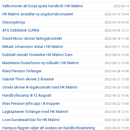
Välkommen att börja spela handboll i HK Malmö
2022-09-13
HK Malmö anställer ny ungdomskonsulent
2022-09-12 13:44
Säsongströja
2022-09-12 09:00
ATG SVENSKA CUPEN
2022-09-08 12:27
David Mocic skriver lärlingskontrakt
2022-08-18 11:00
Mikael Johansson slutar i HK Malmö
2022-08-17 13:25
Dubbelt danskt förstärker HK Malmö Dam
2022-08-16 13:00
Madeleine Gustafsson ny målvakt i HK Malmö
2022-08-12 13:00
Klara Persson förlänger
2022-06-28 14:00
Gabriel Thörn skriver 2-årsavtal
2022-06-27 13:00
Ornela skriver A-lagskontrakt med HK Malmö
2022-06-23 13:00
Handbollscamp 8-12 Augusti
2022-06-22 16:06
Elias Persson lyfts upp i A-truppen
2022-06-22 13:00
Lagkaptenen förlänger med HK Malmö!
2022-06-18 12:01
Love Sundewall klar för HK Malmö
2022-06-03 12:38
Hampus Nygren väljer att avsluta sin handbollssatsning
2022-06-02 13:00