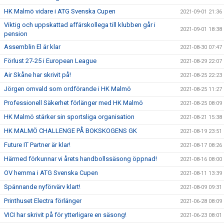
HK Malmö vidare i ATG Svenska Cupen
2021-09-01 21:36
Viktig och uppskattad affärskollega till klubben går i
2021-09-01 18:38
pension
Assemblin El är klar
2021-08-30 07:47
Förlust 27-25 i European League
2021-08-29 22:07
Air Skåne har skrivit på!
2021-08-25 22:23
Jörgen omvald som ordförande i HK Malmö
2021-08-25 11:27
Professionell Säkerhet förlänger med HK Malmö
2021-08-25 08:09
HK Malmö stärker sin sportsliga organisation
2021-08-21 15:38
HK MALMÖ CHALLENGE PÅ BOKSKOGENS GK
2021-08-19 23:51
Future IT Partner är klar!
2021-08-17 08:26
Härmed förkunnar vi årets handbollssäsong öppnad!
2021-08-16 08:00
OV hemma i ATG Svenska Cupen
2021-08-11 13:39
Spännande nyförvärv klart!
2021-08-09 09:31
Printhuset Electra förlänger
2021-06-28 08:09
VICI har skrivit på för ytterligare en säsong!
2021-06-23 08:01