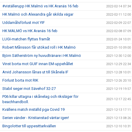
#viställerupp HK Malmö vs HK Aranäs 16 feb
2022-02-14 07:34
HK Malmö och Alexandra går skilda vägar
2022-02-11 12:00
Uddamålsförlust mot YIF
2022-02-09 22:07
HK MALMÖ vs HK Aranäs 16 feb
2022-02-08 07:09
LUGI-matchen flyttas framåt
2022-01-24 10:01
Robert Månsson får utökad roll i HK Malmö
2022-01-10 09:00
Björn Sätherström ny huvudtränare i HK Malmö
2021-12-30 12:00
Vinst borta mot GUIF innan EM-uppehållet
2021-12-29 22:34
Arvid Johansson lånas ut till Skånela IF
2021-12-28 10:01
Förlust borta mot RIK
2021-12-26 20:10
Stabil seger mot Sävehof 32-27
2021-12-19 19:57
P06 killar uttagna i skånelag och riksläger för
2021-12-17 22:45
beachhandboll.
Kvällens match inställd pga Covid 19
2021-12-13 17:11
Serien vänder - Kristianstad väntar igen!
2021-12-13 08:26
Bingolotter till uppesittarkvällen
2021-12-10 10:31