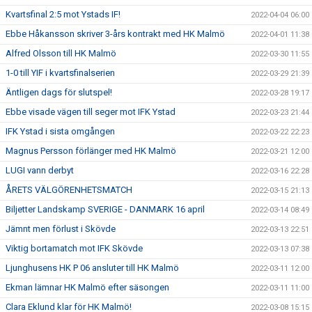
Kvartsfinal 2:5 mot Ystads IF!
2022-04-04 06:00
Ebbe Håkansson skriver 3-års kontrakt med HK Malmö
2022-04-01 11:38
Alfred Olsson till HK Malmö
2022-03-30 11:55
1-0 till YIF i kvartsfinalserien
2022-03-29 21:39
Äntligen dags för slutspel!
2022-03-28 19:17
Ebbe visade vägen till seger mot IFK Ystad
2022-03-23 21:44
IFK Ystad i sista omgången
2022-03-22 22:23
Magnus Persson förlänger med HK Malmö
2022-03-21 12:00
LUGI vann derbyt
2022-03-16 22:28
ÅRETS VÄLGÖRENHETSMATCH
2022-03-15 21:13
Biljetter Landskamp SVERIGE - DANMARK 16 april
2022-03-14 08:49
Jämnt men förlust i Skövde
2022-03-13 22:51
Viktig bortamatch mot IFK Skövde
2022-03-13 07:38
Ljunghusens HK P 06 ansluter till HK Malmö
2022-03-11 12:00
Ekman lämnar HK Malmö efter säsongen
2022-03-11 11:00
Clara Eklund klar för HK Malmö!
2022-03-08 15:15