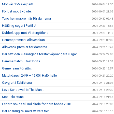
Möt vår SoMe expert!
2024-10-04 17:30
Förlust mot Skövde.
2024-10-01 21:06
Tung hemmapremiär för damerna
2024-09-30 09:43
Hääärlig seger i Partille!
2024-09-29 18:51
Dubbelt upp mot Västergötland.
2024-09-29 11:15
Hemmapremiär i Allsvenskan
2024-09-29 08:00
Allsvensk premiär för damerna
2024-09-26 13:47
Där satt den! Säsongens första tvåpoängare i Ligan.
2024-09-24 22:03
Hemmamatch….fast borta.
2024-09-23 19:38
Gemensam Försitts!
2024-09-23 13:57
Matchdags | 24/9 — 19:00 | Halörhallen
2024-09-21 20:20
Oavgjort i Eskilstuna
2024-09-19 21:01
Love Sundewall is Tha Man...
2024-09-18 23:30
Mot Eskilstuna!
2024-09-18 21:47
Ledare sökes till Bollskola för barn födda 2018
2024-09-13 20:00
Det är aldrig fel med att vara fler
2024-09-13 13:10