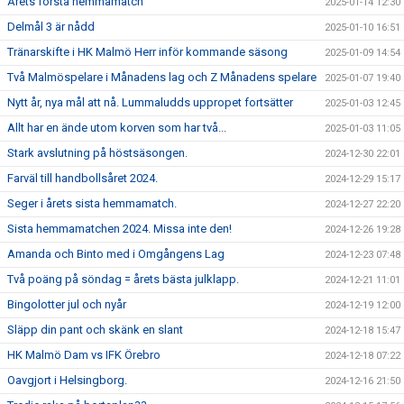
Årets första hemmamatch
2025-01-14 12:30
Delmål 3 är nådd
2025-01-10 16:51
Tränarskifte i HK Malmö Herr inför kommande säsong
2025-01-09 14:54
Två Malmöspelare i Månadens lag och Z Månadens spelare
2025-01-07 19:40
Nytt år, nya mål att nå. Lummaludds uppropet fortsätter
2025-01-03 12:45
Allt har en ände utom korven som har två...
2025-01-03 11:05
Stark avslutning på höstsäsongen.
2024-12-30 22:01
Farväl till handbollsåret 2024.
2024-12-29 15:17
Seger i årets sista hemmamatch.
2024-12-27 22:20
Sista hemmamatchen 2024. Missa inte den!
2024-12-26 19:28
Amanda och Binto med i Omgångens Lag
2024-12-23 07:48
Två poäng på söndag = årets bästa julklapp.
2024-12-21 11:01
Bingolotter jul och nyår
2024-12-19 12:00
Släpp din pant och skänk en slant
2024-12-18 15:47
HK Malmö Dam vs IFK Örebro
2024-12-18 07:22
Oavgjort i Helsingborg.
2024-12-16 21:50