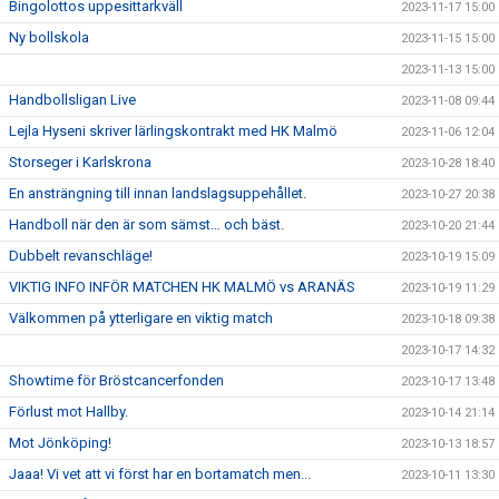
Bingolottos uppesittarkväll
2023-11-17 15:00
Ny bollskola
2023-11-15 15:00
2023-11-13 15:00
Handbollsligan Live
2023-11-08 09:44
Lejla Hyseni skriver lärlingskontrakt med HK Malmö
2023-11-06 12:04
Storseger i Karlskrona
2023-10-28 18:40
En ansträngning till innan landslagsuppehållet.
2023-10-27 20:38
Handboll när den är som sämst… och bäst.
2023-10-20 21:44
Dubbelt revanschläge!
2023-10-19 15:09
VIKTIG INFO INFÖR MATCHEN HK MALMÖ vs ARANÄS
2023-10-19 11:29
Välkommen på ytterligare en viktig match
2023-10-18 09:38
2023-10-17 14:32
Showtime för Bröstcancerfonden
2023-10-17 13:48
Förlust mot Hallby.
2023-10-14 21:14
Mot Jönköping!
2023-10-13 18:57
Jaaa! Vi vet att vi först har en bortamatch men...
2023-10-11 13:30