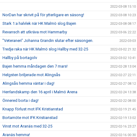
2022-03-08 15:10
NorDan har skrivit på för ytterligare en säsong!
2022-03-08 10:23
Stark 1:a halvlek när HK Malmö slog Bajen
2022-03-08 08:17
Revansch att utkräva mot Hammarby
2022-03-06 22:22
”Veteranen” Johanna Grandin slutar efter säsongen.
2022-03-03
Tredje raka när HK Malmö slog Hallby med 32-25
2022-03-02 21:32
Hallby på bortagolv
2022-03-02 10:41
Bajen hemma måndagen den 7 mars!
2022-02-28 13:04
Helgsten briljerade mot Alingsås
2022-02-27 22:11
Alingsås hemma väntar i dag!
2022-02-27 08:12
Herrlandskamp den 16 april i Malmö Arena
2022-02-24 13:38
Önnered borta i dag!
2022-02-22 08:00
Knapp förlust mot IFK Kristianstad
2022-02-19 21:45
Bortamöte mot IFK Kristianstad
2022-02-19 13:02
Vinst mot Aranäs med 32-25
2022-02-16 23:27
Aranäs hemma!
2022-02-16 00:30