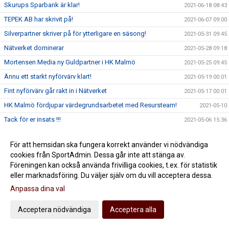
Skurups Sparbank är klar!
2021-06-18 08:43
TEPEK AB har skrivit på!
2021-06-07 09:00
Silverpartner skriver på för ytterligare en säsong!
2021-05-31 09:45
Nätverket dominerar
2021-05-28 09:18
Mortensen Media ny Guldpartner i HK Malmö
2021-05-25 09:45
Ännu ett starkt nyförvärv klart!
2021-05-19 00:01
Fint nyförvärv går rakt in i Nätverket
2021-05-17 00:01
HK Malmö fördjupar värdegrundsarbetet med Resursteam!
2021-05-10
Tack för er insats !!!
2021-05-06 15:36
Jildenbäck förlänger med HK Malmö
2021-05-05 12:45
För att hemsidan ska fungera korrekt använder vi nödvändiga
Jörgen Rasmusson får Idrottsledarstipendium
2021-04-29 20:50
cookies från SportAdmin. Dessa går inte att stänga av.
Mittsexan Max Santos klar för HK Malmö
2021-04-22 13:00
Föreningen kan också använda frivilliga cookies, t.ex. för statistik
eller marknadsföring. Du väljer själv om du vill acceptera dessa.
Våra padelfrukostar är igång
2021-04-20 11:28
Anpassa dina val
Adam Krantz klar för HK Malmö
2021-04-12 14:11
THE END! Säsongen slut...
2021-04-03 20:31
Acceptera nödvändiga
Acceptera alla
Dags för match 4 mot IFK Kristianstad
2021-04-02 19:41