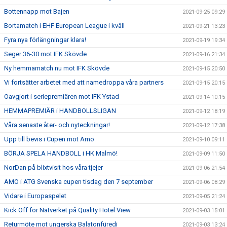
Bottennapp mot Bajen
2021-09-25 09:29
Bortamatch i EHF European League i kväll
2021-09-21 13:23
Fyra nya förlängningar klara!
2021-09-19 19:34
Seger 36-30 mot IFK Skövde
2021-09-16 21:34
Ny hemmamatch nu mot IFK Skövde
2021-09-15 20:50
Vi fortsätter arbetet med att namedroppa våra partners
2021-09-15 20:15
Oavgjort i seriepremiären mot IFK Ystad
2021-09-14 10:15
HEMMAPREMIÄR i HANDBOLLSLIGAN
2021-09-12 18:19
Våra senaste åter- och nyteckningar!
2021-09-12 17:38
Upp till bevis i Cupen mot Amo
2021-09-10 09:11
BÖRJA SPELA HANDBOLL i HK Malmö!
2021-09-09 11:50
NorDan på blixtvisit hos våra tjejer
2021-09-06 21:54
AMO i ATG Svenska cupen tisdag den 7 september
2021-09-06 08:29
Vidare i Europaspelet
2021-09-05 21:24
Kick Off för Nätverket på Quality Hotel View
2021-09-03 15:01
Returmöte mot ungerska Balatonfüredi
2021-09-03 13:24