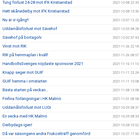
Tung förlust 24-28 mot IFK Kristianstad
2021-12-08 22:33
Hett skånederby mot IFK Kristianstad
2021-12-08 13:30
Nu är vi igång!!
2021-12-07 12:22
Uddamålsförlust mot Sävehof
2021-12-03 08:28
Sävehof på bortagolv
2021-12-02 07:43
Vinst mot RIK
2021-11-26 22:18
RIK på hemmaplan i kväll!
2021-11-26 08:57
HandbollsSveriges nöjdaste sponsorer 2021
2021-11-16 11:15
Knapp seger mot GUIF
2021-11-11 22:24
GUIF hemma i omstarten
2021-11-11 10:08
Bästa starten på veckan…
2021-11-08 13:08
Finfina förlängningar i HK Malmö
2021-11-01 08:58
Uddamålsförlust mot LUGI
2021-10-29 08:37
En vecka med HK Malmö
2021-10-29 08:33
Derbydags igen!
2021-10-28 10:52
Då var säsongens andra Frukostträff genomförd
2021-10-27 17:50