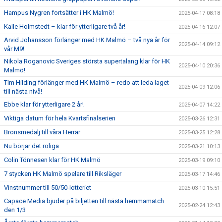
Hampus Nygren fortsätter i HK Malmö!
2025-04-17 08:18
Kalle Holmstedt – klar för ytterligare två år!
2025-04-16 12:07
Arvid Johansson förlänger med HK Malmö – två nya år för
2025-04-14 09:12
vår M9!
Nikola Roganovic Sveriges största supertalang klar för HK
2025-04-10 20:36
Malmö!
Tim Hilding förlänger med HK Malmö – redo att leda laget
2025-04-09 12:06
till nästa nivå!
Ebbe klar för ytterligare 2 år!
2025-04-07 14:22
Viktiga datum för hela Kvartsfinalserien
2025-03-26 12:31
Bronsmedalj till våra Herrar
2025-03-25 12:28
Nu börjar det roliga
2025-03-21 10:13
Colin Tönnesen klar för HK Malmö
2025-03-19 09:10
7 stycken HK Malmö spelare till Riksläger
2025-03-17 14:46
Vinstnummer till 50/50-lotteriet
2025-03-10 15:51
Capace Media bjuder på biljetten till nästa hemmamatch
2025-02-24 12:43
den 1/3