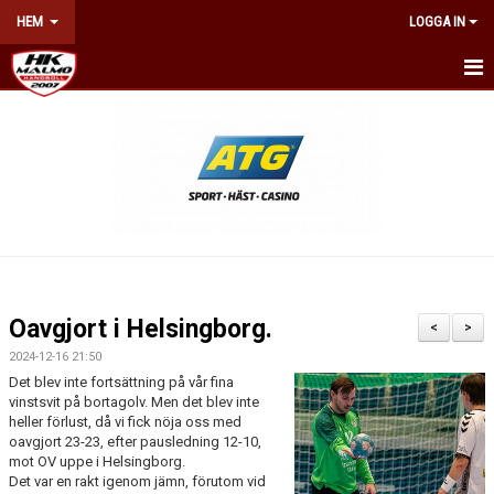
HEM
LOGGA IN
HEM
NYHETER
OM KLUBBEN
KONTAKT
BILJETTER & ÅRSKORT
Oavgjort i Helsingborg.
<
>
KALENDER
2024-12-16 21:50
Det blev inte fortsättning på vår fina
vinstsvit på bortagolv. Men det blev inte
NÄTVERKET
heller förlust, då vi fick nöja oss med
oavgjort 23-23, efter pausledning 12-10,
WEBSHOP
mot OV uppe i Helsingborg.
Det var en rakt igenom jämn, förutom vid