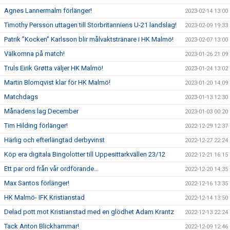
Agnes Lannermalm förlänger!
2023-02-14 13:00
Timothy Persson uttagen till Storbritanniens U-21 landslag!
2023-02-09 19:33
Patrik ”Kocken” Karlsson blir målvaktstränare i HK Malmö!
2023-02-07 13:00
Välkomna på match!
2023-01-26 21:09
Truls Eirik Grøtta väljer HK Malmö!
2023-01-24 13:02
Martin Blomqvist klar för HK Malmö!
2023-01-20 14:09
Matchdags
2023-01-13 12:30
Månadens lag December
2023-01-03 00:20
Tim Hilding förlänger!
2022-12-29 12:37
Härlig och efterlängtad derbyvinst
2022-12-27 22:24
Köp era digitala Bingolotter till Uppesittarkvällen 23/12
2022-12-21 16:15
Ett par ord från vår ordförande...
2022-12-20 14:35
Max Santos förlänger!
2022-12-16 13:35
HK Malmö- IFK Kristianstad
2022-12-14 13:50
Delad pott mot Kristianstad med en glödhet Adam Krantz
2022-12-13 22:24
Tack Anton Blickhammar!
2022-12-09 12:46