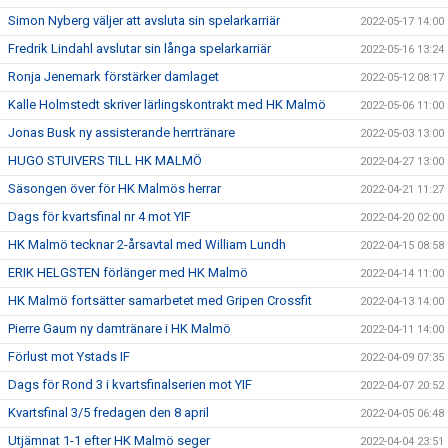
Simon Nyberg väljer att avsluta sin spelarkarriär
2022-05-17 14:00
Fredrik Lindahl avslutar sin långa spelarkarriär
2022-05-16 13:24
Ronja Jenemark förstärker damlaget
2022-05-12 08:17
Kalle Holmstedt skriver lärlingskontrakt med HK Malmö
2022-05-06 11:00
Jonas Busk ny assisterande herrtränare
2022-05-03 13:00
HUGO STUIVERS TILL HK MALMÖ
2022-04-27 13:00
Säsongen över för HK Malmös herrar
2022-04-21 11:27
Dags för kvartsfinal nr 4 mot YIF
2022-04-20 02:00
HK Malmö tecknar 2-årsavtal med William Lundh
2022-04-15 08:58
ERIK HELGSTEN förlänger med HK Malmö
2022-04-14 11:00
HK Malmö fortsätter samarbetet med Gripen Crossfit
2022-04-13 14:00
Pierre Gaum ny damtränare i HK Malmö
2022-04-11 14:00
Förlust mot Ystads IF
2022-04-09 07:35
Dags för Rond 3 i kvartsfinalserien mot YIF
2022-04-07 20:52
Kvartsfinal 3/5 fredagen den 8 april
2022-04-05 06:48
Utjämnat 1-1 efter HK Malmö seger
2022-04-04 23:51