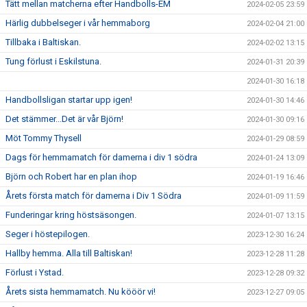
Tätt mellan matcherna efter Handbolls-EM
2024-02-05 23:59
Härlig dubbelseger i vår hemmaborg
2024-02-04 21:00
Tillbaka i Baltiskan.
2024-02-02 13:15
Tung förlust i Eskilstuna.
2024-01-31 20:39
2024-01-30 16:18
Handbollsligan startar upp igen!
2024-01-30 14:46
Det stämmer...Det är vår Björn!
2024-01-30 09:16
Möt Tommy Thysell
2024-01-29 08:59
Dags för hemmamatch för damerna i div 1 södra
2024-01-24 13:09
Björn och Robert har en plan ihop
2024-01-19 16:46
Årets första match för damerna i Div 1 Södra
2024-01-09 11:59
Funderingar kring höstsäsongen.
2024-01-07 13:15
Seger i höstepilogen.
2023-12-30 16:24
Hallby hemma. Alla till Baltiskan!
2023-12-28 11:28
Förlust i Ystad.
2023-12-28 09:32
Årets sista hemmamatch. Nu kööör vi!
2023-12-27 09:05