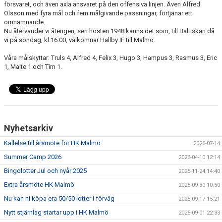
försvaret, och även axla ansvaret på den offensiva linjen. Även Alfred
Olsson med fyra mål och fem målgivande passningar, förtjänar ett
omnämnande.
Nu återvänder vi återigen, sen hösten 1948 känns det som, till Baltiskan då
vi på söndag, kl.16:00, välkomnar Hallby IF till Malmö.
Våra målskyttar: Truls 4, Alfred 4, Felix 3, Hugo 3, Hampus 3, Rasmus 3, Eric
1, Malte 1 och Tim 1.
Nyhetsarkiv
Kallelse till årsmöte för HK Malmö
2026-07-14
Summer Camp 2026
2026-04-10 12:14
Bingolotter Jul och nyår 2025
2025-11-24 14:40
Extra årsmöte HK Malmö
2025-09-30 10:50
Nu kan ni köpa era 50/50 lotter i förväg
2025-09-17 15:21
Nytt stjärnlag startar upp i HK Malmö
2025-09-01 22:33