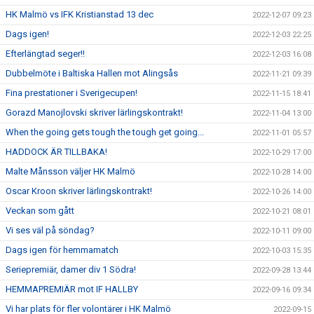
HK Malmö vs IFK Kristianstad 13 dec
2022-12-07 09:23
Dags igen!
2022-12-03 22:25
Efterlängtad seger!!
2022-12-03 16:08
Dubbelmöte i Baltiska Hallen mot Alingsås
2022-11-21 09:39
Fina prestationer i Sverigecupen!
2022-11-15 18:41
Gorazd Manojlovski skriver lärlingskontrakt!
2022-11-04 13:00
When the going gets tough the tough get going...
2022-11-01 05:57
HADDOCK ÄR TILLBAKA!
2022-10-29 17:00
Malte Månsson väljer HK Malmö
2022-10-28 14:00
Oscar Kroon skriver lärlingskontrakt!
2022-10-26 14:00
Veckan som gått
2022-10-21 08:01
Vi ses väl på söndag?
2022-10-11 09:00
Dags igen för hemmamatch
2022-10-03 15:35
Seriepremiär, damer div 1 Södra!
2022-09-28 13:44
HEMMAPREMIÄR mot IF HALLBY
2022-09-16 09:34
Vi har plats för fler volontärer i HK Malmö
2022-09-15