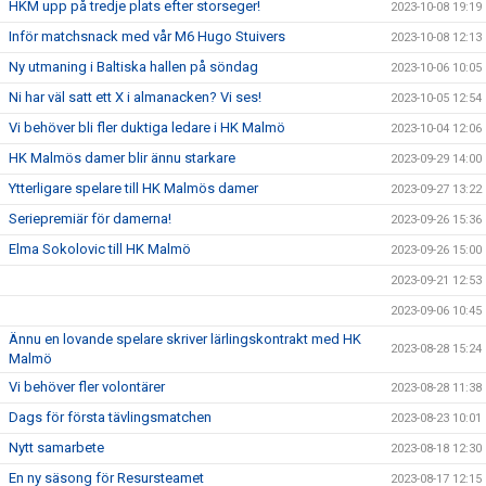
HKM upp på tredje plats efter storseger!
2023-10-08 19:19
Inför matchsnack med vår M6 Hugo Stuivers
2023-10-08 12:13
Ny utmaning i Baltiska hallen på söndag
2023-10-06 10:05
Ni har väl satt ett X i almanacken? Vi ses!
2023-10-05 12:54
Vi behöver bli fler duktiga ledare i HK Malmö
2023-10-04 12:06
HK Malmös damer blir ännu starkare
2023-09-29 14:00
Ytterligare spelare till HK Malmös damer
2023-09-27 13:22
Seriepremiär för damerna!
2023-09-26 15:36
Elma Sokolovic till HK Malmö
2023-09-26 15:00
2023-09-21 12:53
2023-09-06 10:45
Ännu en lovande spelare skriver lärlingskontrakt med HK
2023-08-28 15:24
Malmö
Vi behöver fler volontärer
2023-08-28 11:38
Dags för första tävlingsmatchen
2023-08-23 10:01
Nytt samarbete
2023-08-18 12:30
En ny säsong för Resursteamet
2023-08-17 12:15