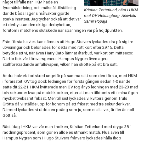
TRÄNINGSSCHEMA
något tillfälle när HKM hade en
fyramålsledning, och målsnål tillställning
Kristian Zetterlund, bäst i HKM
där de båda lagens målvakter gjorde
VILL DU BLI PARTNER I HK MALMÖ
mot OV Helsingborg. Arkivbild:
starka insatser. Jag tycker också att det var
Samir Popaja
ett derby utan den riktiga derbyhettan,
förutom i matchens slutskede när spänningen var på höjdpunkten.
Från första halvlek kan nämnas att Hugo Stuivers lyckades dra på sig tre
utvisningar och belönades för detta med rött kort efter 29:15. Detta
betydde att vi, när även Harry Cato lämnat återbud, var kort om mittsexor.
Därför fick vår försvarsgeneral Hampus Nygren även agera
ställföreträdande anfallsvapen, vilken han skötte på ett bra sätt.
Andra halvlek fortskred ungefär på samma sätt som den första, med HKM
i förarsätet. OV tog dock ledningen för första gången sedan 1-0 när de
satte dit 22-21. HKM kvitterade men OV tog ånyo ledningen med 23-23 med
tolv sekunder kvar på matchklockan, efter att man tilldömts ett i mina ögon
mycket tveksamt frikast. Men till sist lyckades vi kvittera genom Truls
Grötta då vi ställde upp för honom på ett frikast med tre sekunder kvar.
Därmed lyckades vi rädda en poäng som ju, som ni alla vet, är fler än noll.
Gott så.
Bäst idag i HKM var vår man i holken, Kristian Zetterlund med dryga 38 i
räddningsprocent, som gör en alldeles utmärkt match. Plus även till
Hampus Nygren som i Hugo Stuivers frånvaro lyckades hålla ihop