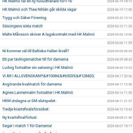
HK Malmö får en ny huvudtränare för F16
2024-06-19 18:15
HK Malmö och Thea Nihlén går skilda vägar
2024-06-19 17:00
Trygg och Säker Förening
2024-05-22 12:14
Säsongens sista match
2024-05-10 11:50
Malte Månsson skriver A-lagskontrakt med HK Malmö
2024-05-06 13:00
2024-05-06 11:33
Ni kommer väl till Baltiska Hallen ikväll?
2024-05-03 09:59
Ett par tävlingsmatcher till för damerna
2024-04-29 08:42
Ludvig fortsätter sin satsning i HK Malmö
2024-04-24 10:52
VI ÄR I ALLSVENSKAN!!!&#10084;&#65039;&#128420;
2024-04-17 20:56
Avgörande kvalmatch för damerna
2024-04-17 15:30
Agnes Lannermalm fortsätter i HK Malmö
2024-04-14 11:30
HKM utslagna ur SM-slutspelet.
2024-04-11 21:37
Tredje kvartsfinalsförsöket.
2024-04-10 19:42
Ny kvartsfinalförlust.
2024-04-08 21:30
Seger i match 1 för Damerna!
2024-04-07 18:17