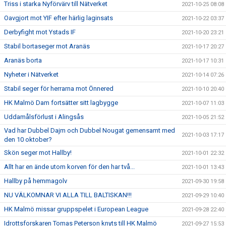
Triss i starka Nyförvärv till Nätverket
2021-10-25 08:08
Oavgjort mot YIF efter härlig laginsats
2021-10-22 03:37
Derbyfight mot Ystads IF
2021-10-20 23:21
Stabil bortaseger mot Aranäs
2021-10-17 20:27
Aranäs borta
2021-10-17 10:31
Nyheter i Nätverket
2021-10-14 07:26
Stabil seger för herrarna mot Önnered
2021-10-10 20:40
HK Malmö Dam fortsätter sitt lagbygge
2021-10-07 11:03
Uddamålsförlust i Alingsås
2021-10-05 21:52
Vad har Dubbel Dajm och Dubbel Nougat gemensamt med
2021-10-03 17:17
den 10 oktober?
Skön seger mot Hallby!
2021-10-01 22:32
Allt har en ände utom korven för den har två...
2021-10-01 13:43
Hallby på hemmagolv
2021-09-30 19:58
NU VÄLKOMNAR VI ALLA TILL BALTISKAN!!!
2021-09-29 10:40
HK Malmö missar gruppspelet i European League
2021-09-28 22:40
Idrottsforskaren Tomas Peterson knyts till HK Malmö
2021-09-27 15:53