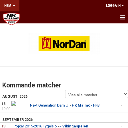
HEM
LOGGA IN
HEM
NYHETER
OM KLUBBEN
KONTAKT
BILJETTER & ÅRSKORT
Kommande matcher
KALENDER
AUGUSTI 2026
18
MATCHER
Next Generation Dam U
»
HK Malmö
- H43
-
19:00
MATCHAFFISCHER
SEPTEMBER 2026
13
Pojkar 2015-2016 Tygelsjö
»
-
Vikingaspelen
-