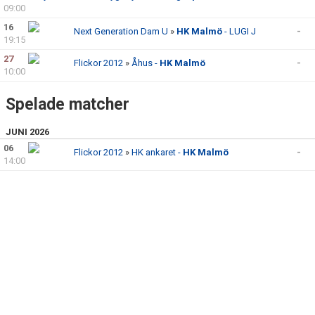
NÄTVERKET
09:00
16
Next Generation Dam U
»
HK Malmö
- LUGI J
-
WEBSHOP
19:15
27
Flickor 2012
»
Åhus -
HK Malmö
-
TRÄNINGSSCHEMA
10:00
VILL DU BLI PARTNER I HK MALMÖ
Spelade matcher
JUNI 2026
06
Flickor 2012
»
HK ankaret -
HK Malmö
-
14:00