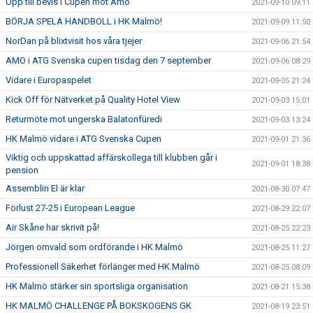
Upp till bevis i Cupen mot Amo
2021-09-10 09:11
BÖRJA SPELA HANDBOLL i HK Malmö!
2021-09-09 11:50
NorDan på blixtvisit hos våra tjejer
2021-09-06 21:54
AMO i ATG Svenska cupen tisdag den 7 september
2021-09-06 08:29
Vidare i Europaspelet
2021-09-05 21:24
Kick Off för Nätverket på Quality Hotel View
2021-09-03 15:01
Returmöte mot ungerska Balatonfüredi
2021-09-03 13:24
HK Malmö vidare i ATG Svenska Cupen
2021-09-01 21:36
Viktig och uppskattad affärskollega till klubben går i
2021-09-01 18:38
pension
Assemblin El är klar
2021-08-30 07:47
Förlust 27-25 i European League
2021-08-29 22:07
Air Skåne har skrivit på!
2021-08-25 22:23
Jörgen omvald som ordförande i HK Malmö
2021-08-25 11:27
Professionell Säkerhet förlänger med HK Malmö
2021-08-25 08:09
HK Malmö stärker sin sportsliga organisation
2021-08-21 15:38
HK MALMÖ CHALLENGE PÅ BOKSKOGENS GK
2021-08-19 23:51