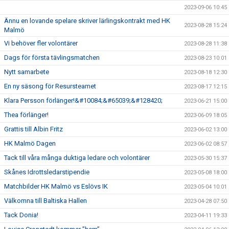
2023-09-06 10:45
Ännu en lovande spelare skriver lärlingskontrakt med HK
2023-08-28 15:24
Malmö
Vi behöver fler volontärer
2023-08-28 11:38
Dags för första tävlingsmatchen
2023-08-23 10:01
Nytt samarbete
2023-08-18 12:30
En ny säsong för Resursteamet
2023-08-17 12:15
Klara Persson förlänger!&#10084;&#65039;&#128420;
2023-06-21 15:00
Thea förlänger!
2023-06-09 18:05
Grattis till Albin Fritz
2023-06-02 13:00
HK Malmö Dagen
2023-06-02 08:57
Tack till våra många duktiga ledare och volontärer
2023-05-30 15:37
Skånes Idrottsledarstipendie
2023-05-08 18:00
Matchbilder HK Malmö vs Eslövs IK
2023-05-04 10:01
Välkomna till Baltiska Hallen
2023-04-28 07:50
Tack Donia!
2023-04-11 19:33