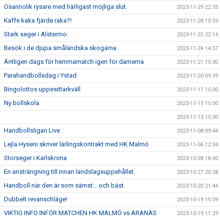
Osannolik rysare med härligast möjliga slut.
2023-11-29 22:35
Kaffe kaka fjärde raka?!
2023-11-28 10:59
Stark seger i Alstermo.
2023-11-25 22:14
Besök i de djupa småländska skogarna.
2023-11-24 14:57
Äntligen dags för hemmamatch igen för damerna
2023-11-21 15:00
Parahandbollsdag i Ystad
2023-11-20 09:39
Bingolottos uppesittarkväll
2023-11-17 15:00
Ny bollskola
2023-11-15 15:00
2023-11-13 15:00
Handbollsligan Live
2023-11-08 09:44
Lejla Hyseni skriver lärlingskontrakt med HK Malmö
2023-11-06 12:04
Storseger i Karlskrona
2023-10-28 18:40
En ansträngning till innan landslagsuppehållet.
2023-10-27 20:38
Handboll när den är som sämst… och bäst.
2023-10-20 21:44
Dubbelt revanschläge!
2023-10-19 15:09
VIKTIG INFO INFÖR MATCHEN HK MALMÖ vs ARANÄS
2023-10-19 11:29