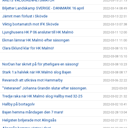
ÅRETS VÄLGÖRENHETSMATCH
2022-03-15 21:13
Biljetter Landskamp SVERIGE - DANMARK 16 april
2022-03-14 08:49
Jämnt men förlust i Skövde
2022-03-13 22:51
Viktig bortamatch mot IFK Skövde
2022-03-13 07:38
Ljunghusens HK P 06 ansluter till HK Malmö
2022-03-11 12:00
Ekman lämnar HK Malmö efter säsongen
2022-03-11 11:00
Clara Eklund klar för HK Malmö!
2022-03-08 15:15
2022-03-08 15:10
NorDan har skrivit på för ytterligare en säsong!
2022-03-08 10:23
Stark 1:a halvlek när HK Malmö slog Bajen
2022-03-08 08:17
Revansch att utkräva mot Hammarby
2022-03-06 22:22
”Veteranen” Johanna Grandin slutar efter säsongen.
2022-03-03
Tredje raka när HK Malmö slog Hallby med 32-25
2022-03-02 21:32
Hallby på bortagolv
2022-03-02 10:41
Bajen hemma måndagen den 7 mars!
2022-02-28 13:04
Helgsten briljerade mot Alingsås
2022-02-27 22:11