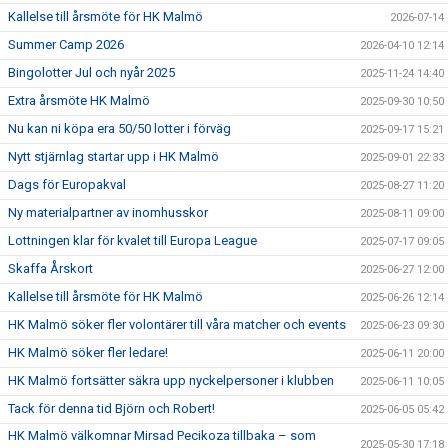
Kallelse till årsmöte för HK Malmö
2026-07-14
Summer Camp 2026
2026-04-10 12:14
Bingolotter Jul och nyår 2025
2025-11-24 14:40
Extra årsmöte HK Malmö
2025-09-30 10:50
Nu kan ni köpa era 50/50 lotter i förväg
2025-09-17 15:21
Nytt stjärnlag startar upp i HK Malmö
2025-09-01 22:33
Dags för Europakval
2025-08-27 11:20
Ny materialpartner av inomhusskor
2025-08-11 09:00
Lottningen klar för kvalet till Europa League
2025-07-17 09:05
Skaffa Årskort
2025-06-27 12:00
Kallelse till årsmöte för HK Malmö
2025-06-26 12:14
HK Malmö söker fler volontärer till våra matcher och events
2025-06-23 09:30
HK Malmö söker fler ledare!
2025-06-11 20:00
HK Malmö fortsätter säkra upp nyckelpersoner i klubben
2025-06-11 10:05
Tack för denna tid Björn och Robert!
2025-06-05 05:42
HK Malmö välkomnar Mirsad Pecikoza tillbaka – som
2025-05-30 17:18