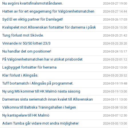
Nu avgörs kvartsfinalsmotståndaren.
2024-03-27 19:00
Hatten av för ert engagemang för Välgörenhetsmatchen
2024-03-27 14:44
Syd El en viktig partner för Damlaget!
2024-03-26 17:03
Kvalspelet mot Allsvenskan fortsätter för damerna i påsk
2024-03-26 15:00
Tung förlust mot Skövde.
2024-03-25 21:42
Vinnande nr 50/50 lotteri 23/3
2024-03-25 20:20
Nu handlar det om positioner!
2024-03-24 15:17
På Välgörenhetsmatchen har vi utökat prisbordet
2024-03-23 01:12
Lagbygget fortsätter för herrarna
2024-03-22 13:00
Klar förlust i Alingsås.
2024-03-20 20:52
Tuff bortamatch i Alingsås på programmet.
2024-03-19 19:48
Ny ung M6 kommer till HK Malmö nästa säsong
2024-03-19 13:00
Damernas sista seriematch innan kvalet till Allsvenskan
2024-03-11 13:00
Välkomna till Baltiska Träningshallen i helgen
2024-03-08 10:00
Ny kantspelare till HK Malmö
2024-03-07 12:30
Adam Tumba går vidare mot andra möjligheter
2024-03-05 13:00