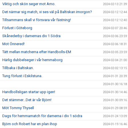
Viktig och skön seger mot Amo.
2024-02-13 21:39
Det närmar sig match, vi ses väl på Baltiskan imorgon?
2024-02-12 12:44
Tillsammans skall vi försvara vår fästning!
2024-02-12 12:40
Förlust i Göteborg
2024-02-07 20:46
Skånederby i damernas div 1 Södra
2024-02-06 23:59
Mot Önnered!
2024-02-06 18:31
Tätt mellan matcherna efter Handbolls-EM
2024-02-05 23:59
Härlig dubbelseger i vår hemmaborg
2024-02-04 21:00
Tillbaka i Baltiskan.
2024-02-02 13:15
Tung förlust i Eskilstuna.
2024-01-31 20:39
2024-01-30 16:18
Handbollsligan startar upp igen!
2024-01-30 14:46
Det stämmer...Det är vår Björn!
2024-01-30 09:16
Möt Tommy Thysell
2024-01-29 08:59
Dags för hemmamatch för damerna i div 1 södra
2024-01-24 13:09
Björn och Robert har en plan ihop
2024-01-19 16:46