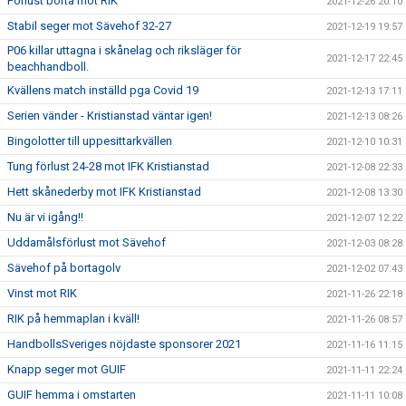
Förlust borta mot RIK
2021-12-26 20:10
Stabil seger mot Sävehof 32-27
2021-12-19 19:57
P06 killar uttagna i skånelag och riksläger för
2021-12-17 22:45
beachhandboll.
Kvällens match inställd pga Covid 19
2021-12-13 17:11
Serien vänder - Kristianstad väntar igen!
2021-12-13 08:26
Bingolotter till uppesittarkvällen
2021-12-10 10:31
Tung förlust 24-28 mot IFK Kristianstad
2021-12-08 22:33
Hett skånederby mot IFK Kristianstad
2021-12-08 13:30
Nu är vi igång!!
2021-12-07 12:22
Uddamålsförlust mot Sävehof
2021-12-03 08:28
Sävehof på bortagolv
2021-12-02 07:43
Vinst mot RIK
2021-11-26 22:18
RIK på hemmaplan i kväll!
2021-11-26 08:57
HandbollsSveriges nöjdaste sponsorer 2021
2021-11-16 11:15
Knapp seger mot GUIF
2021-11-11 22:24
GUIF hemma i omstarten
2021-11-11 10:08