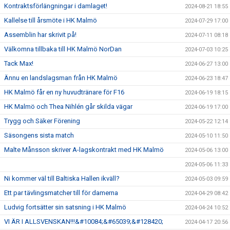
Kontraktsförlängningar i damlaget!
2024-08-21 18:55
Kallelse till årsmöte i HK Malmö
2024-07-29 17:00
Assemblin har skrivit på!
2024-07-11 08:18
Välkomna tillbaka till HK Malmö NorDan
2024-07-03 10:25
Tack Max!
2024-06-27 13:00
Ännu en landslagsman från HK Malmö
2024-06-23 18:47
HK Malmö får en ny huvudtränare för F16
2024-06-19 18:15
HK Malmö och Thea Nihlén går skilda vägar
2024-06-19 17:00
Trygg och Säker Förening
2024-05-22 12:14
Säsongens sista match
2024-05-10 11:50
Malte Månsson skriver A-lagskontrakt med HK Malmö
2024-05-06 13:00
2024-05-06 11:33
Ni kommer väl till Baltiska Hallen ikväll?
2024-05-03 09:59
Ett par tävlingsmatcher till för damerna
2024-04-29 08:42
Ludvig fortsätter sin satsning i HK Malmö
2024-04-24 10:52
VI ÄR I ALLSVENSKAN!!!&#10084;&#65039;&#128420;
2024-04-17 20:56