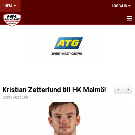
HEM
LOGGA IN
HEM
NYHETER
OM KLUBBEN
KONTAKT
BILJETTER & ÅRSKORT
Kristian Zetterlund till HK Malmö!
<
>
KALENDER
2023-03-02 13:00
NÄTVERKET
WEBSHOP