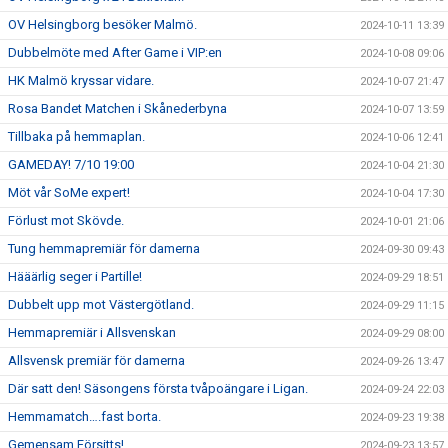
OV Helsingborg besöker Malmö.
2024-10-11 13:39
Dubbelmöte med After Game i VIP:en
2024-10-08 09:06
HK Malmö kryssar vidare.
2024-10-07 21:47
Rosa Bandet Matchen i Skånederbyna
2024-10-07 13:59
Tillbaka på hemmaplan.
2024-10-06 12:41
GAMEDAY! 7/10 19:00
2024-10-04 21:30
Möt vår SoMe expert!
2024-10-04 17:30
Förlust mot Skövde.
2024-10-01 21:06
Tung hemmapremiär för damerna
2024-09-30 09:43
Hääärlig seger i Partille!
2024-09-29 18:51
Dubbelt upp mot Västergötland.
2024-09-29 11:15
Hemmapremiär i Allsvenskan
2024-09-29 08:00
Allsvensk premiär för damerna
2024-09-26 13:47
Där satt den! Säsongens första tvåpoängare i Ligan.
2024-09-24 22:03
Hemmamatch….fast borta.
2024-09-23 19:38
Gemensam Försitts!
2024-09-23 13:57