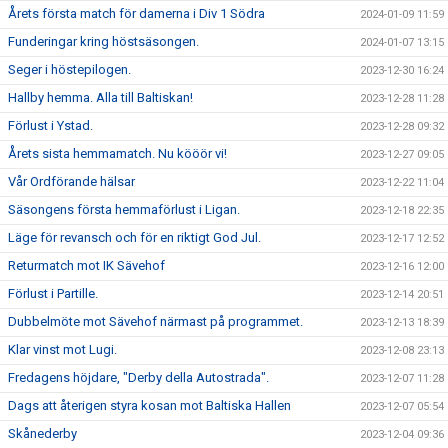
Årets första match för damerna i Div 1 Södra
2024-01-09 11:59
Funderingar kring höstsäsongen.
2024-01-07 13:15
Seger i höstepilogen.
2023-12-30 16:24
Hallby hemma. Alla till Baltiskan!
2023-12-28 11:28
Förlust i Ystad.
2023-12-28 09:32
Årets sista hemmamatch. Nu kööör vi!
2023-12-27 09:05
Vår Ordförande hälsar
2023-12-22 11:04
Säsongens första hemmaförlust i Ligan.
2023-12-18 22:35
Läge för revansch och för en riktigt God Jul.
2023-12-17 12:52
Returmatch mot IK Sävehof
2023-12-16 12:00
Förlust i Partille.
2023-12-14 20:51
Dubbelmöte mot Sävehof närmast på programmet.
2023-12-13 18:39
Klar vinst mot Lugi.
2023-12-08 23:13
Fredagens höjdare, "Derby della Autostrada".
2023-12-07 11:28
Dags att återigen styra kosan mot Baltiska Hallen
2023-12-07 05:54
Skånederby
2023-12-04 09:36