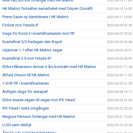
ERIK HELGSTEN förlänger med HK Malmö
2022-04-14 11:00
HK Malmö fortsätter samarbetet med Gripen Crossfit
2022-04-13 14:00
Pierre Gaum ny damtränare i HK Malmö
2022-04-11 14:00
Förlust mot Ystads IF
2022-04-09 07:35
Dags för Rond 3 i kvartsfinalserien mot YIF
2022-04-07 20:52
Kvartsfinal 3/5 fredagen den 8 april
2022-04-05 06:48
Utjämnat 1-1 efter HK Malmö seger
2022-04-04 23:51
Kvartsfinal 2:5 mot Ystads IF!
2022-04-04 06:00
Ebbe Håkansson skriver 3-års kontrakt med HK Malmö
2022-04-01 11:38
Alfred Olsson till HK Malmö
2022-03-30 11:55
1-0 till YIF i kvartsfinalserien
2022-03-29 21:39
Äntligen dags för slutspel!
2022-03-28 19:17
Ebbe visade vägen till seger mot IFK Ystad
2022-03-23 21:44
IFK Ystad i sista omgången
2022-03-22 22:23
Magnus Persson förlänger med HK Malmö
2022-03-21 12:00
LUGI vann derbyt
2022-03-16 22:28