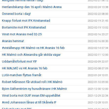
Alingsås hemma väntar i dag!
2022-02-27 08:12
Herrlandskamp den 16 april i Malmö Arena
2022-02-24 13:38
Önnered borta i dag!
2022-02-22 08:00
Knapp förlust mot IFK Kristianstad
2022-02-19 21:45
Bortamöte mot IFK Kristianstad
2022-02-19 13:02
Vinst mot Aranäs med 32-25
2022-02-16 23:27
Aranäs hemma!
2022-02-16 00:30
#viställerupp HK Malmö vs HK Aranäs 16 feb
2022-02-14 07:34
HK Malmö och Alexandra går skilda vägar
2022-02-11 12:00
Uddamålsförlust mot YIF
2022-02-09 22:07
HK MALMÖ vs HK Aranäs 16 feb
2022-02-08 07:09
LUGI-matchen flyttas framåt
2022-01-24 10:01
Robert Månsson får utökad roll i HK Malmö
2022-01-10 09:00
Björn Sätherström ny huvudtränare i HK Malmö
2021-12-30 12:00
Vinst borta mot GUIF innan EM-uppehållet
2021-12-29 22:34
Arvid Johansson lånas ut till Skånela IF
2021-12-28 10:01