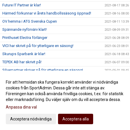
Future IT Partner är klar!
2021-08-17 08:26
Härmed förkunnar vi årets handbollssäsong öppnad!
2021-08-16 08:00
OV hemma i ATG Svenska Cupen
2021-08-11 13:39
Spännande nyförvärv klart!
2021-08-09 09:31
Printhuset Electra förlänger
2021-06-28 08:09
VICI har skrivit på för ytterligare en säsong!
2021-06-23 08:01
Skurups Sparbank är klar!
2021-06-18 08:43
TEPEK AB har skrivit på!
2021-06-07 09:00
Silverpartner skriver på för ytterligare en säsong!
2021-05-31 09:45
Nätverket dominerar
2021-05-28 09:18
För att hemsidan ska fungera korrekt använder vi nödvändiga
Mortensen Media ny Guldpartner i HK Malmö
2021-05-25 09:45
cookies från SportAdmin. Dessa går inte att stänga av.
Föreningen kan också använda frivilliga cookies, t.ex. för statistik
Ännu ett starkt nyförvärv klart!
2021-05-19 00:01
eller marknadsföring. Du väljer själv om du vill acceptera dessa.
Fint nyförvärv går rakt in i Nätverket
2021-05-17 00:01
Anpassa dina val
HK Malmö fördjupar värdegrundsarbetet med Resursteam!
2021-05-10
Acceptera nödvändiga
Acceptera alla
Tack för er insats !!!
2021-05-06 15:36
Jildenbäck förlänger med HK Malmö
2021-05-05 12:45