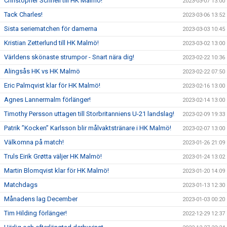
Christopher Schnell till HK Malmö!
2023-03-07 13:00
Tack Charles!
2023-03-06 13:52
Sista seriematchen för damerna
2023-03-03 10:45
Kristian Zetterlund till HK Malmö!
2023-03-02 13:00
Världens skönaste strumpor - Snart nära dig!
2023-02-22 10:36
Alingsås HK vs HK Malmö
2023-02-22 07:50
Eric Palmqvist klar för HK Malmö!
2023-02-16 13:00
Agnes Lannermalm förlänger!
2023-02-14 13:00
Timothy Persson uttagen till Storbritanniens U-21 landslag!
2023-02-09 19:33
Patrik ”Kocken” Karlsson blir målvaktstränare i HK Malmö!
2023-02-07 13:00
Välkomna på match!
2023-01-26 21:09
Truls Eirik Grøtta väljer HK Malmö!
2023-01-24 13:02
Martin Blomqvist klar för HK Malmö!
2023-01-20 14:09
Matchdags
2023-01-13 12:30
Månadens lag December
2023-01-03 00:20
Tim Hilding förlänger!
2022-12-29 12:37