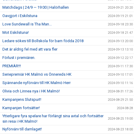
Matchdags | 24/9 — 19:00 | Halörhallen
2024-09-21 20:20
Oavgjort i Eskilstuna
2024-09-19 21:01
Love Sundewall is Tha Man...
2024-09-18 23:30
Mot Eskilstuna!
2024-09-18 21:47
Ledare sökes till Bollskola för barn födda 2018
2024-09-13 20:00
Det är aldrig fel med att vara fler
2024-09-13 13:10
Förlust i premiären.
2024-09-12 22:17
PREMIÄR!!!
2024-09-11 17:30
Seriepremiär HK Malmö vs Önnereds HK
2024-09-10 17:01
Spännande nyförvärv till HK Malmö Herr
2024-09-10 11:16
Olivia och Linnea nya i HK Malmö!
2024-08-31 17:26
Kampanjens Slutspurt!
2024-08-29 21:50
Kampanjen fortsätter!
2024-08-28
Ytterligare fyra spelare har förlängt sina avtal och fortsätter
2024-08-25 19:00
sin resa i HK Malmö!
Nyförvärv till damlaget!
2024-08-23 18:00