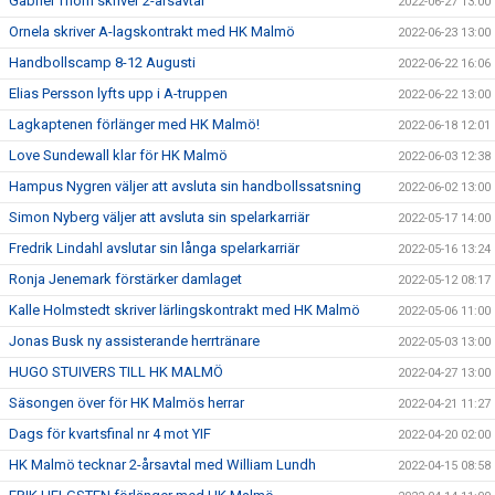
Gabriel Thörn skriver 2-årsavtal
2022-06-27 13:00
Ornela skriver A-lagskontrakt med HK Malmö
2022-06-23 13:00
Handbollscamp 8-12 Augusti
2022-06-22 16:06
Elias Persson lyfts upp i A-truppen
2022-06-22 13:00
Lagkaptenen förlänger med HK Malmö!
2022-06-18 12:01
Love Sundewall klar för HK Malmö
2022-06-03 12:38
Hampus Nygren väljer att avsluta sin handbollssatsning
2022-06-02 13:00
Simon Nyberg väljer att avsluta sin spelarkarriär
2022-05-17 14:00
Fredrik Lindahl avslutar sin långa spelarkarriär
2022-05-16 13:24
Ronja Jenemark förstärker damlaget
2022-05-12 08:17
Kalle Holmstedt skriver lärlingskontrakt med HK Malmö
2022-05-06 11:00
Jonas Busk ny assisterande herrtränare
2022-05-03 13:00
HUGO STUIVERS TILL HK MALMÖ
2022-04-27 13:00
Säsongen över för HK Malmös herrar
2022-04-21 11:27
Dags för kvartsfinal nr 4 mot YIF
2022-04-20 02:00
HK Malmö tecknar 2-årsavtal med William Lundh
2022-04-15 08:58