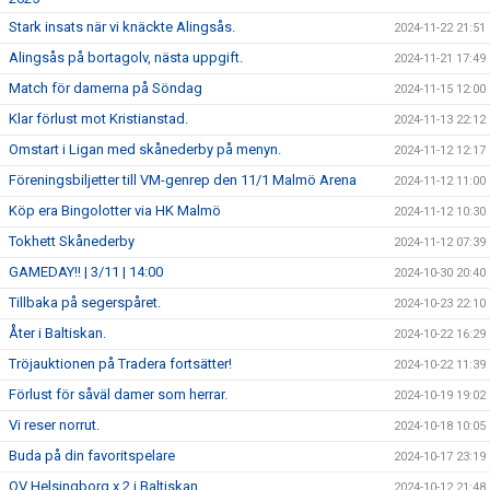
Stark insats när vi knäckte Alingsås.
2024-11-22 21:51
Alingsås på bortagolv, nästa uppgift.
2024-11-21 17:49
Match för damerna på Söndag
2024-11-15 12:00
Klar förlust mot Kristianstad.
2024-11-13 22:12
Omstart i Ligan med skånederby på menyn.
2024-11-12 12:17
Föreningsbiljetter till VM-genrep den 11/1 Malmö Arena
2024-11-12 11:00
Köp era Bingolotter via HK Malmö
2024-11-12 10:30
Tokhett Skånederby
2024-11-12 07:39
GAMEDAY!! | 3/11 | 14:00
2024-10-30 20:40
Tillbaka på segerspåret.
2024-10-23 22:10
Åter i Baltiskan.
2024-10-22 16:29
Tröjauktionen på Tradera fortsätter!
2024-10-22 11:39
Förlust för såväl damer som herrar.
2024-10-19 19:02
Vi reser norrut.
2024-10-18 10:05
Buda på din favoritspelare
2024-10-17 23:19
OV Helsingborg x 2 i Baltiskan.
2024-10-12 21:48