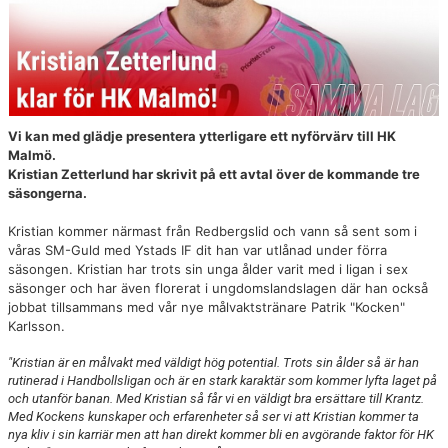
TRÄNINGSSCHEMA
VILL DU BLI PARTNER I HK MALMÖ
Vi kan med glädje presentera ytterligare ett nyförvärv till HK
Malmö.
Kristian Zetterlund har skrivit på ett avtal över de kommande tre
säsongerna.
Kristian kommer närmast från Redbergslid och vann så sent som i
våras SM-Guld med Ystads IF dit han var utlånad under förra
säsongen. Kristian har trots sin unga ålder varit med i ligan i sex
säsonger och har även florerat i ungdomslandslagen där han också
jobbat tillsammans med vår nye målvaktstränare Patrik "Kocken"
Karlsson.
"Kristian är en målvakt med väldigt hög potential. Trots sin ålder så är han
rutinerad i Handbollsligan och är en stark karaktär som kommer lyfta laget på
och utanför banan. Med Kristian så får vi en väldigt bra ersättare till Krantz.
Med Kockens kunskaper och erfarenheter så ser vi att Kristian kommer ta
nya kliv i sin karriär men att han direkt kommer bli en avgörande faktor för HK