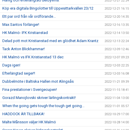
Härlig och efterlängtad derbyvinst
2022-12-27 22:24
Köp era digitala Bingolotter till Uppesittarkvällen 23/12
2022-12-21 16:15
Ett par ord från vår ordförande...
2022-12-20 14:35
Max Santos förlänger!
2022-12-16 13:35
HK Malmö- IFK Kristianstad
2022-12-14 13:50
Delad pott mot Kristianstad med en glödhet Adam Krantz
2022-12-13 22:24
Tack Anton Blickhammar!
2022-12-09 12:46
HK Malmö vs IFK Kristianstad 13 dec
2022-12-07 09:23
Dags igen!
2022-12-03 22:25
Efterlängtad seger!!
2022-12-03 16:08
Dubbelmöte i Baltiska Hallen mot Alingsås
2022-11-21 09:39
Fina prestationer i Sverigecupen!
2022-11-15 18:41
Gorazd Manojlovski skriver lärlingskontrakt!
2022-11-04 13:00
When the going gets tough the tough get going...
2022-11-01 05:57
HADDOCK ÄR TILLBAKA!
2022-10-29 17:00
Malte Månsson väljer HK Malmö
2022-10-28 14:00