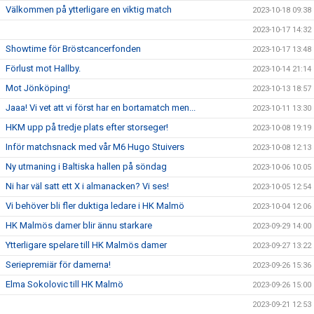
Välkommen på ytterligare en viktig match
2023-10-18 09:38
2023-10-17 14:32
Showtime för Bröstcancerfonden
2023-10-17 13:48
Förlust mot Hallby.
2023-10-14 21:14
Mot Jönköping!
2023-10-13 18:57
Jaaa! Vi vet att vi först har en bortamatch men...
2023-10-11 13:30
HKM upp på tredje plats efter storseger!
2023-10-08 19:19
Inför matchsnack med vår M6 Hugo Stuivers
2023-10-08 12:13
Ny utmaning i Baltiska hallen på söndag
2023-10-06 10:05
Ni har väl satt ett X i almanacken? Vi ses!
2023-10-05 12:54
Vi behöver bli fler duktiga ledare i HK Malmö
2023-10-04 12:06
HK Malmös damer blir ännu starkare
2023-09-29 14:00
Ytterligare spelare till HK Malmös damer
2023-09-27 13:22
Seriepremiär för damerna!
2023-09-26 15:36
Elma Sokolovic till HK Malmö
2023-09-26 15:00
2023-09-21 12:53