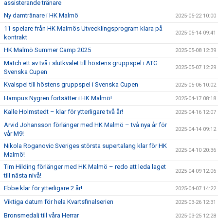
assisterande tränare
Ny damtränare i HK Malmö
2025-05-22 10:00
11 spelare från HK Malmös Utvecklingsprogram klara på
2025-05-14 09:41
kontrakt
HK Malmö Summer Camp 2025
2025-05-08 12:39
Match ett av två i slutkvalet till höstens gruppspel i ATG
2025-05-07 12:29
Svenska Cupen
Kvalspel till höstens gruppspel i Svenska Cupen
2025-05-06 10:02
Hampus Nygren fortsätter i HK Malmö!
2025-04-17 08:18
Kalle Holmstedt – klar för ytterligare två år!
2025-04-16 12:07
Arvid Johansson förlänger med HK Malmö – två nya år för
2025-04-14 09:12
vår M9!
Nikola Roganovic Sveriges största supertalang klar för HK
2025-04-10 20:36
Malmö!
Tim Hilding förlänger med HK Malmö – redo att leda laget
2025-04-09 12:06
till nästa nivå!
Ebbe klar för ytterligare 2 år!
2025-04-07 14:22
Viktiga datum för hela Kvartsfinalserien
2025-03-26 12:31
Bronsmedalj till våra Herrar
2025-03-25 12:28