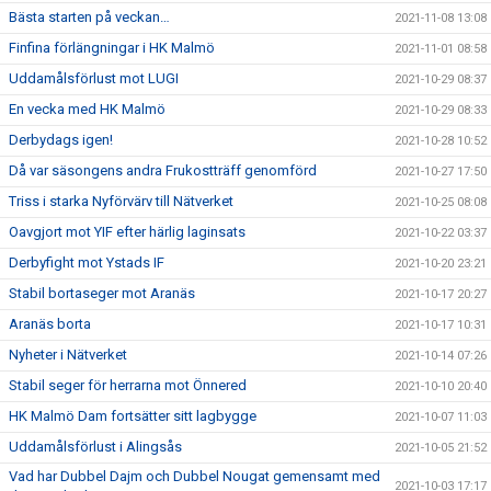
Bästa starten på veckan…
2021-11-08 13:08
Finfina förlängningar i HK Malmö
2021-11-01 08:58
Uddamålsförlust mot LUGI
2021-10-29 08:37
En vecka med HK Malmö
2021-10-29 08:33
Derbydags igen!
2021-10-28 10:52
Då var säsongens andra Frukostträff genomförd
2021-10-27 17:50
Triss i starka Nyförvärv till Nätverket
2021-10-25 08:08
Oavgjort mot YIF efter härlig laginsats
2021-10-22 03:37
Derbyfight mot Ystads IF
2021-10-20 23:21
Stabil bortaseger mot Aranäs
2021-10-17 20:27
Aranäs borta
2021-10-17 10:31
Nyheter i Nätverket
2021-10-14 07:26
Stabil seger för herrarna mot Önnered
2021-10-10 20:40
HK Malmö Dam fortsätter sitt lagbygge
2021-10-07 11:03
Uddamålsförlust i Alingsås
2021-10-05 21:52
Vad har Dubbel Dajm och Dubbel Nougat gemensamt med
2021-10-03 17:17