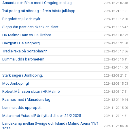
Amanda och Binto med i Omgångens Lag
2024-12-23 07:48
Två poäng på söndag = årets bästa julklapp.
2024-12-21 11:01
Bingolotter jul och nyår
2024-12-19 12:00
Släpp din pant och skänk en slant
2024-12-18 15:47
HK Malmö Dam vs IFK Örebro
2024-12-18 07:22
Oavgjort i Helsingborg.
2024-12-16 21:50
Tredje raka på bortaplan??
2024-12-15 17:56
Lummaludds barometern
2024-12-13 15:11
2024-12-10 14:00
Stark seger i Jönköping.
2024-12-09 21:51
Mot Jönköping!
2024-12-08 15:03
Robert Månsson slutar i HK Malmö
2024-12-06 17:51
Rasmus med i Månadens lag
2024-12-04 19:44
Lummaludds uppropet!
2024-11-29 15:00
Match mot Ystads IF är flyttad till den 21/2 2025
2024-11-27 14:31
Landskamp mellan Sverige och Island i Malmö Arena 11/1
2024-11-25 06:00
2025