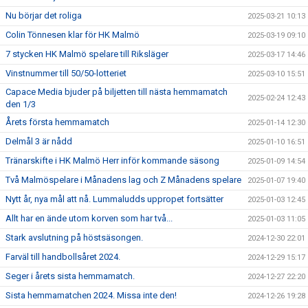
Nu börjar det roliga
2025-03-21 10:13
Colin Tönnesen klar för HK Malmö
2025-03-19 09:10
7 stycken HK Malmö spelare till Riksläger
2025-03-17 14:46
Vinstnummer till 50/50-lotteriet
2025-03-10 15:51
Capace Media bjuder på biljetten till nästa hemmamatch
2025-02-24 12:43
den 1/3
Årets första hemmamatch
2025-01-14 12:30
Delmål 3 är nådd
2025-01-10 16:51
Tränarskifte i HK Malmö Herr inför kommande säsong
2025-01-09 14:54
Två Malmöspelare i Månadens lag och Z Månadens spelare
2025-01-07 19:40
Nytt år, nya mål att nå. Lummaludds uppropet fortsätter
2025-01-03 12:45
Allt har en ände utom korven som har två...
2025-01-03 11:05
Stark avslutning på höstsäsongen.
2024-12-30 22:01
Farväl till handbollsåret 2024.
2024-12-29 15:17
Seger i årets sista hemmamatch.
2024-12-27 22:20
Sista hemmamatchen 2024. Missa inte den!
2024-12-26 19:28