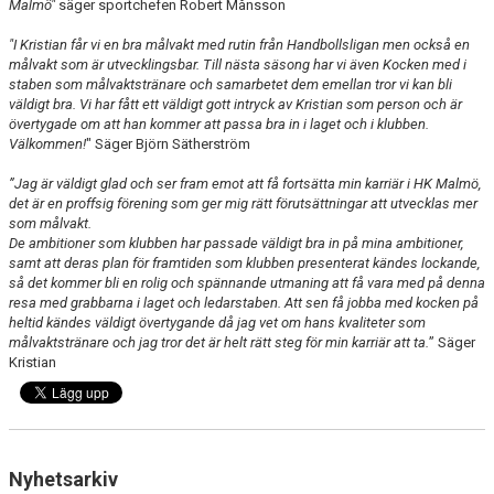
Malmö"
säger sportchefen Robert Månsson
"I Kristian får vi en bra målvakt med rutin från Handbollsligan men också en
målvakt som är utvecklingsbar. Till nästa säsong har vi även Kocken med i
staben som målvaktstränare och samarbetet dem emellan tror vi kan bli
väldigt bra. Vi har fått ett väldigt gott intryck av Kristian som person och är
övertygade om att han kommer att passa bra in i laget och i klubben.
Välkommen!
" Säger Björn Sätherström
”Jag är väldigt glad och ser fram emot att få fortsätta min karriär i HK Malmö,
det är en proffsig förening som ger mig rätt förutsättningar att utvecklas mer
som målvakt.
De ambitioner som klubben har passade väldigt bra in på mina ambitioner,
samt att deras plan för framtiden som klubben presenterat kändes lockande,
så det kommer bli en rolig och spännande utmaning att få vara med på denna
resa med grabbarna i laget och ledarstaben. Att sen få jobba med kocken på
heltid kändes väldigt övertygande då jag vet om hans kvaliteter som
målvaktstränare och jag tror det är helt rätt steg för min karriär att ta.
” Säger
Kristian
Nyhetsarkiv