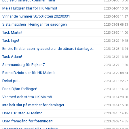
Louise Cronstedt kommer ”hem”
2023-04-06 13:00
Meja Hultgren klar för HK Malmö!
2023-04-04 13:00
Vinnande nummer 50/50 lotteri 20230331
2023-04-03 11:27
Sista matchen i Herrligan för säsongen
2023-03-31 08:33
Tack Martin!
2023-03-30 11:00
Tack Inge!
2023-03-29 19:48
Emelie Kristiansson ny assisterande tränare i damlaget!
2023-03-28 13:24
Tack Adam!
2023-03-27 13:48
Sammandrag för Pojkar 7
2023-03-27 11:26
Belma Dzinic klar för HK Malmö!
2023-03-22 08:34
Delad pott
2023-03-16 22:27
Frida Björn förlänger!
2023-03-16 14:03
Var med och stötta HK Malmö
2023-03-14 20:00
Inte helt slut på matcher för damlaget
2023-03-14 15:30
USM F16 steg 4 i Malmö
2023-03-10 14:15
USM framgång för föreningen!
2023-03-09 14:35