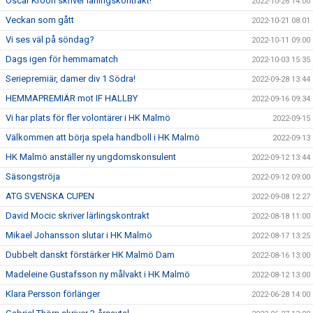
Oscar Kroon skriver lärlingskontrakt!
2022-10-26 14:00
Veckan som gått
2022-10-21 08:01
Vi ses väl på söndag?
2022-10-11 09:00
Dags igen för hemmamatch
2022-10-03 15:35
Seriepremiär, damer div 1 Södra!
2022-09-28 13:44
HEMMAPREMIÄR mot IF HALLBY
2022-09-16 09:34
Vi har plats för fler volontärer i HK Malmö
2022-09-15
Välkommen att börja spela handboll i HK Malmö
2022-09-13
HK Malmö anställer ny ungdomskonsulent
2022-09-12 13:44
Säsongströja
2022-09-12 09:00
ATG SVENSKA CUPEN
2022-09-08 12:27
David Mocic skriver lärlingskontrakt
2022-08-18 11:00
Mikael Johansson slutar i HK Malmö
2022-08-17 13:25
Dubbelt danskt förstärker HK Malmö Dam
2022-08-16 13:00
Madeleine Gustafsson ny målvakt i HK Malmö
2022-08-12 13:00
Klara Persson förlänger
2022-06-28 14:00