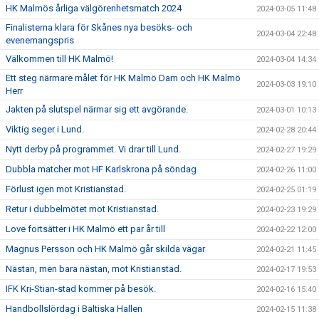
HK Malmös årliga välgörenhetsmatch 2024
2024-03-05 11:48
Finalisterna klara för Skånes nya besöks- och
2024-03-04 22:48
evenemangspris
Välkommen till HK Malmö!
2024-03-04 14:34
Ett steg närmare målet för HK Malmö Dam och HK Malmö
2024-03-03 19:10
Herr
Jakten på slutspel närmar sig ett avgörande.
2024-03-01 10:13
Viktig seger i Lund.
2024-02-28 20:44
Nytt derby på programmet. Vi drar till Lund.
2024-02-27 19:29
Dubbla matcher mot HF Karlskrona på söndag
2024-02-26 11:00
Förlust igen mot Kristianstad.
2024-02-25 01:19
Retur i dubbelmötet mot Kristianstad.
2024-02-23 19:29
Love fortsätter i HK Malmö ett par år till
2024-02-22 12:00
Magnus Persson och HK Malmö går skilda vägar
2024-02-21 11:45
Nästan, men bara nästan, mot Kristianstad.
2024-02-17 19:53
IFK Kri-Stian-stad kommer på besök.
2024-02-16 15:40
Handbollslördag i Baltiska Hallen
2024-02-15 11:38