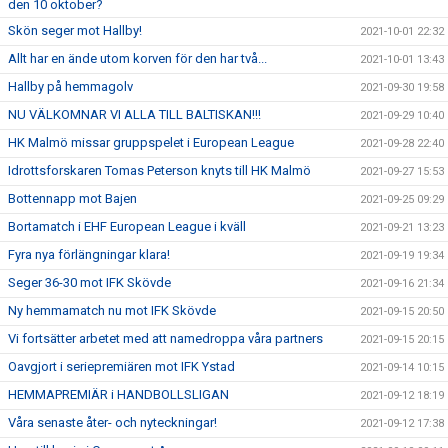
den 10 oktober?
Skön seger mot Hallby!
2021-10-01 22:32
Allt har en ände utom korven för den har två...
2021-10-01 13:43
Hallby på hemmagolv
2021-09-30 19:58
NU VÄLKOMNAR VI ALLA TILL BALTISKAN!!!
2021-09-29 10:40
HK Malmö missar gruppspelet i European League
2021-09-28 22:40
Idrottsforskaren Tomas Peterson knyts till HK Malmö
2021-09-27 15:53
Bottennapp mot Bajen
2021-09-25 09:29
Bortamatch i EHF European League i kväll
2021-09-21 13:23
Fyra nya förlängningar klara!
2021-09-19 19:34
Seger 36-30 mot IFK Skövde
2021-09-16 21:34
Ny hemmamatch nu mot IFK Skövde
2021-09-15 20:50
Vi fortsätter arbetet med att namedroppa våra partners
2021-09-15 20:15
Oavgjort i seriepremiären mot IFK Ystad
2021-09-14 10:15
HEMMAPREMIÄR i HANDBOLLSLIGAN
2021-09-12 18:19
Våra senaste åter- och nyteckningar!
2021-09-12 17:38