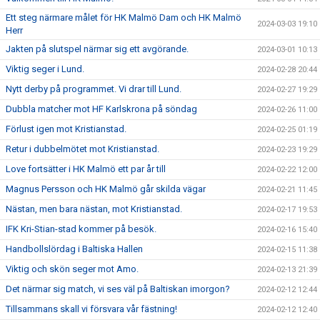
Ett steg närmare målet för HK Malmö Dam och HK Malmö
2024-03-03 19:10
Herr
Jakten på slutspel närmar sig ett avgörande.
2024-03-01 10:13
Viktig seger i Lund.
2024-02-28 20:44
Nytt derby på programmet. Vi drar till Lund.
2024-02-27 19:29
Dubbla matcher mot HF Karlskrona på söndag
2024-02-26 11:00
Förlust igen mot Kristianstad.
2024-02-25 01:19
Retur i dubbelmötet mot Kristianstad.
2024-02-23 19:29
Love fortsätter i HK Malmö ett par år till
2024-02-22 12:00
Magnus Persson och HK Malmö går skilda vägar
2024-02-21 11:45
Nästan, men bara nästan, mot Kristianstad.
2024-02-17 19:53
IFK Kri-Stian-stad kommer på besök.
2024-02-16 15:40
Handbollslördag i Baltiska Hallen
2024-02-15 11:38
Viktig och skön seger mot Amo.
2024-02-13 21:39
Det närmar sig match, vi ses väl på Baltiskan imorgon?
2024-02-12 12:44
Tillsammans skall vi försvara vår fästning!
2024-02-12 12:40