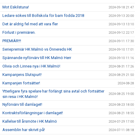
Mot Eskilstuna!
2024-09-18 21:47
Ledare sökes till Bollskola för barn födda 2018
2024-09-13 20:00
Det är aldrig fel med att vara fler
2024-09-13 13:10
Förlust i premiären.
2024-09-12 22:17
PREMIÄR!!!
2024-09-11 17:30
Seriepremiär HK Malmö vs Önnereds HK
2024-09-10 17:01
Spännande nyförvärv till HK Malmö Herr
2024-09-10 11:16
Olivia och Linnea nya i HK Malmö!
2024-08-31 17:26
Kampanjens Slutspurt!
2024-08-29 21:50
Kampanjen fortsätter!
2024-08-28
Ytterligare fyra spelare har förlängt sina avtal och fortsätter
2024-08-25 19:00
sin resa i HK Malmö!
Nyförvärv till damlaget!
2024-08-23 18:00
Kontraktsförlängningar i damlaget!
2024-08-21 18:55
Kallelse till årsmöte i HK Malmö
2024-07-29 17:00
Assemblin har skrivit på!
2024-07-11 08:18