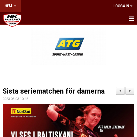
HEM
LOGGA IN
HEM
NYHETER
OM KLUBBEN
KONTAKT
BILJETTER & ÅRSKORT
Sista seriematchen för damerna
<
>
KALENDER
2023-03-03 10:45
NÄTVERKET
WEBSHOP