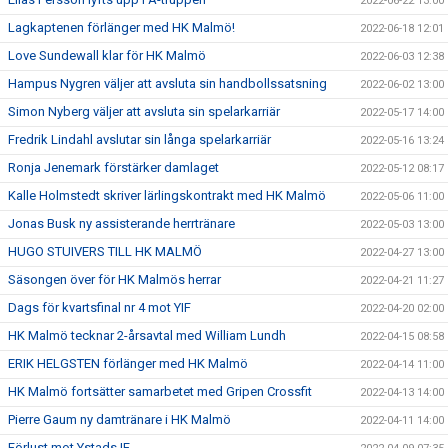
2022-06-22 13:00
Lagkaptenen förlänger med HK Malmö!
2022-06-18 12:01
Love Sundewall klar för HK Malmö
2022-06-03 12:38
Hampus Nygren väljer att avsluta sin handbollssatsning
2022-06-02 13:00
Simon Nyberg väljer att avsluta sin spelarkarriär
2022-05-17 14:00
Fredrik Lindahl avslutar sin långa spelarkarriär
2022-05-16 13:24
Ronja Jenemark förstärker damlaget
2022-05-12 08:17
Kalle Holmstedt skriver lärlingskontrakt med HK Malmö
2022-05-06 11:00
Jonas Busk ny assisterande herrtränare
2022-05-03 13:00
HUGO STUIVERS TILL HK MALMÖ
2022-04-27 13:00
Säsongen över för HK Malmös herrar
2022-04-21 11:27
Dags för kvartsfinal nr 4 mot YIF
2022-04-20 02:00
HK Malmö tecknar 2-årsavtal med William Lundh
2022-04-15 08:58
ERIK HELGSTEN förlänger med HK Malmö
2022-04-14 11:00
HK Malmö fortsätter samarbetet med Gripen Crossfit
2022-04-13 14:00
Pierre Gaum ny damtränare i HK Malmö
2022-04-11 14:00
Förlust mot Ystads IF