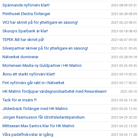
Spännande nyförvärv klart!
2021-08-09 09:31
Printhuset Electra förlänger
2021-06-28 08:09
VICI har skrivit på för ytterligare en säsong!
2021-06-23 08:01
Skurups Sparbank är klar!
2021-06-18 08:43
TEPEK AB har skrivit på!
2021-06-07 09:00
Silverpartner skriver på för ytterligare en säsong!
2021-05-31 09:45
Nätverket dominerar
2021-05-28 09:18
Mortensen Media ny Guldpartner i HK Malmö
2021-05-25 09:45
Ännu ett starkt nyförvärv klart!
2021-05-19 00:01
Fint nyförvärv går rakt in i Nätverket
2021-05-17 00:01
HK Malmö fördjupar värdegrundsarbetet med Resursteam!
2021-05-10
Tack för er insats !!!
2021-05-06 15:36
Jildenbäck förlänger med HK Malmö
2021-05-05 12:45
Jörgen Rasmusson får Idrottsledarstipendium
2021-04-29 20:50
Mittsexan Max Santos klar för HK Malmö
2021-04-22 13:00
Våra padelfrukostar är igång
2021-04-20 11:28