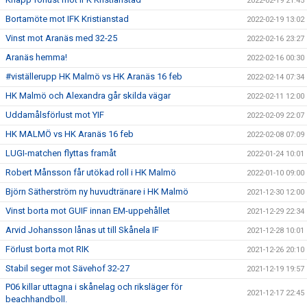
2022-02-19 21:45
Bortamöte mot IFK Kristianstad
2022-02-19 13:02
Vinst mot Aranäs med 32-25
2022-02-16 23:27
Aranäs hemma!
2022-02-16 00:30
#viställerupp HK Malmö vs HK Aranäs 16 feb
2022-02-14 07:34
HK Malmö och Alexandra går skilda vägar
2022-02-11 12:00
Uddamålsförlust mot YIF
2022-02-09 22:07
HK MALMÖ vs HK Aranäs 16 feb
2022-02-08 07:09
LUGI-matchen flyttas framåt
2022-01-24 10:01
Robert Månsson får utökad roll i HK Malmö
2022-01-10 09:00
Björn Sätherström ny huvudtränare i HK Malmö
2021-12-30 12:00
Vinst borta mot GUIF innan EM-uppehållet
2021-12-29 22:34
Arvid Johansson lånas ut till Skånela IF
2021-12-28 10:01
Förlust borta mot RIK
2021-12-26 20:10
Stabil seger mot Sävehof 32-27
2021-12-19 19:57
P06 killar uttagna i skånelag och riksläger för
2021-12-17 22:45
beachhandboll.