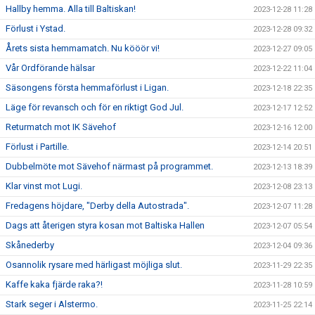
Hallby hemma. Alla till Baltiskan!
2023-12-28 11:28
Förlust i Ystad.
2023-12-28 09:32
Årets sista hemmamatch. Nu kööör vi!
2023-12-27 09:05
Vår Ordförande hälsar
2023-12-22 11:04
Säsongens första hemmaförlust i Ligan.
2023-12-18 22:35
Läge för revansch och för en riktigt God Jul.
2023-12-17 12:52
Returmatch mot IK Sävehof
2023-12-16 12:00
Förlust i Partille.
2023-12-14 20:51
Dubbelmöte mot Sävehof närmast på programmet.
2023-12-13 18:39
Klar vinst mot Lugi.
2023-12-08 23:13
Fredagens höjdare, "Derby della Autostrada".
2023-12-07 11:28
Dags att återigen styra kosan mot Baltiska Hallen
2023-12-07 05:54
Skånederby
2023-12-04 09:36
Osannolik rysare med härligast möjliga slut.
2023-11-29 22:35
Kaffe kaka fjärde raka?!
2023-11-28 10:59
Stark seger i Alstermo.
2023-11-25 22:14