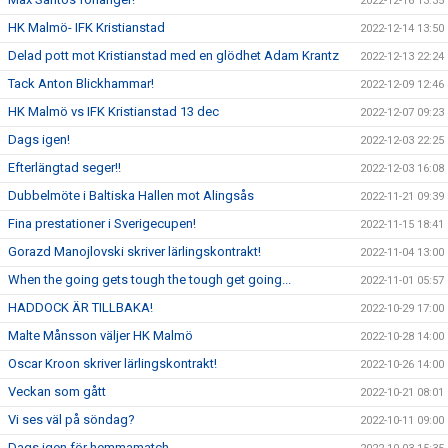
2022-12-16 13:35
HK Malmö- IFK Kristianstad
2022-12-14 13:50
Delad pott mot Kristianstad med en glödhet Adam Krantz
2022-12-13 22:24
Tack Anton Blickhammar!
2022-12-09 12:46
HK Malmö vs IFK Kristianstad 13 dec
2022-12-07 09:23
Dags igen!
2022-12-03 22:25
Efterlängtad seger!!
2022-12-03 16:08
Dubbelmöte i Baltiska Hallen mot Alingsås
2022-11-21 09:39
Fina prestationer i Sverigecupen!
2022-11-15 18:41
Gorazd Manojlovski skriver lärlingskontrakt!
2022-11-04 13:00
When the going gets tough the tough get going...
2022-11-01 05:57
HADDOCK ÄR TILLBAKA!
2022-10-29 17:00
Malte Månsson väljer HK Malmö
2022-10-28 14:00
Oscar Kroon skriver lärlingskontrakt!
2022-10-26 14:00
Veckan som gått
2022-10-21 08:01
Vi ses väl på söndag?
2022-10-11 09:00
Dags igen för hemmamatch