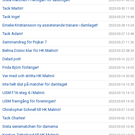
2023-03-31 08:33
Tack Martin!
2023-03-30 11:00
Tack Inge!
2023-03-29 19:48
Emelie Kristiansson ny assisterande tränare i damlaget!
2023-03-28 13:24
Tack Adam!
2023-03-27 13:48
Sammandrag för Pojkar 7
2023-03-27 11:26
Belma Dzinic klar för HK Malmö!
2023-03-22 08:34
Delad pott
2023-03-16 22:27
Frida Björn förlänger!
2023-03-16 14:03
Var med och stötta HK Malmö
2023-03-14 20:00
Inte helt slut på matcher för damlaget
2023-03-14 15:30
USM F16 steg 4 i Malmö
2023-03-10 14:15
USM framgång för föreningen!
2023-03-09 14:35
Christopher Schnell till HK Malmö!
2023-03-07 13:00
Tack Charles!
2023-03-06 13:52
Sista seriematchen för damerna
2023-03-03 10:45
Kristian Zetterlund till HK Malmö!