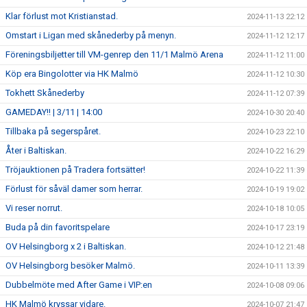
Klar förlust mot Kristianstad.
2024-11-13 22:12
Omstart i Ligan med skånederby på menyn.
2024-11-12 12:17
Föreningsbiljetter till VM-genrep den 11/1 Malmö Arena
2024-11-12 11:00
Köp era Bingolotter via HK Malmö
2024-11-12 10:30
Tokhett Skånederby
2024-11-12 07:39
GAMEDAY!! | 3/11 | 14:00
2024-10-30 20:40
Tillbaka på segerspåret.
2024-10-23 22:10
Åter i Baltiskan.
2024-10-22 16:29
Tröjauktionen på Tradera fortsätter!
2024-10-22 11:39
Förlust för såväl damer som herrar.
2024-10-19 19:02
Vi reser norrut.
2024-10-18 10:05
Buda på din favoritspelare
2024-10-17 23:19
OV Helsingborg x 2 i Baltiskan.
2024-10-12 21:48
OV Helsingborg besöker Malmö.
2024-10-11 13:39
Dubbelmöte med After Game i VIP:en
2024-10-08 09:06
HK Malmö kryssar vidare.
2024-10-07 21:47