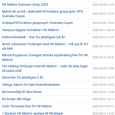
HK Malmö Summer Camp 2025
2025-05-08 12:39
Match ett av två i slutkvalet till höstens gruppspel i ATG
2025-05-07 12:29
Svenska Cupen
Kvalspel till höstens gruppspel i Svenska Cupen
2025-05-06 10:02
Hampus Nygren fortsätter i HK Malmö!
2025-04-17 08:18
Kalle Holmstedt – klar för ytterligare två år!
2025-04-16 12:07
Arvid Johansson förlänger med HK Malmö – två nya år för
2025-04-14 09:12
vår M9!
Nikola Roganovic Sveriges största supertalang klar för HK
2025-04-10 20:36
Malmö!
Tim Hilding förlänger med HK Malmö – redo att leda laget
2025-04-09 12:06
till nästa nivå!
Ebbe klar för ytterligare 2 år!
2025-04-07 14:22
Viktiga datum för hela Kvartsfinalserien
2025-03-26 12:31
Bronsmedalj till våra Herrar
2025-03-25 12:28
Nu börjar det roliga
2025-03-21 10:13
Colin Tönnesen klar för HK Malmö
2025-03-19 09:10
7 stycken HK Malmö spelare till Riksläger
2025-03-17 14:46