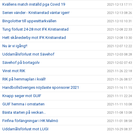
Kvällens match inställd pga Covid 19
2021-12-13 17:11
Serien vänder - Kristianstad väntar igen!
2021-12-13 08:26
Bingolotter till uppesittarkvällen
2021-12-10 10:31
Tung förlust 24-28 mot IFK Kristianstad
2021-12-08 22:33
Hett skånederby mot IFK Kristianstad
2021-12-08 13:30
Nu är vi igång!!
2021-12-07 12:22
Uddamålsförlust mot Sävehof
2021-12-03 08:28
Sävehof på bortagolv
2021-12-02 07:43
Vinst mot RIK
2021-11-26 22:18
RIK på hemmaplan i kväll!
2021-11-26 08:57
HandbollsSveriges nöjdaste sponsorer 2021
2021-11-16 11:15
Knapp seger mot GUIF
2021-11-11 22:24
GUIF hemma i omstarten
2021-11-11 10:08
Bästa starten på veckan…
2021-11-08 13:08
Finfina förlängningar i HK Malmö
2021-11-01 08:58
Uddamålsförlust mot LUGI
2021-10-29 08:37