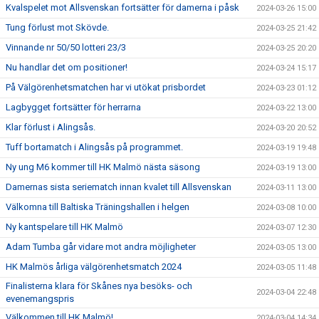
Kvalspelet mot Allsvenskan fortsätter för damerna i påsk
2024-03-26 15:00
Tung förlust mot Skövde.
2024-03-25 21:42
Vinnande nr 50/50 lotteri 23/3
2024-03-25 20:20
Nu handlar det om positioner!
2024-03-24 15:17
På Välgörenhetsmatchen har vi utökat prisbordet
2024-03-23 01:12
Lagbygget fortsätter för herrarna
2024-03-22 13:00
Klar förlust i Alingsås.
2024-03-20 20:52
Tuff bortamatch i Alingsås på programmet.
2024-03-19 19:48
Ny ung M6 kommer till HK Malmö nästa säsong
2024-03-19 13:00
Damernas sista seriematch innan kvalet till Allsvenskan
2024-03-11 13:00
Välkomna till Baltiska Träningshallen i helgen
2024-03-08 10:00
Ny kantspelare till HK Malmö
2024-03-07 12:30
Adam Tumba går vidare mot andra möjligheter
2024-03-05 13:00
HK Malmös årliga välgörenhetsmatch 2024
2024-03-05 11:48
Finalisterna klara för Skånes nya besöks- och
2024-03-04 22:48
evenemangspris
Välkommen till HK Malmö!
2024-03-04 14:34