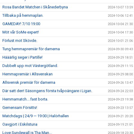
Rosa Bandet Matchen i Skånederbyna
2024-10-07 13:59
Tillbaka på hemmaplan.
2024-10-06 12:41
GAMEDAY! 7/10 19:00
2024-10-04 21:30
Möt vår SoMe expert!
2024-10-04 17:30
Förlust mot Skövde.
2024-10-01 21:06
Tung hemmapremiär för damerna
2024-09-30 09:43
Hääärlig seger i Partille!
2024-09-29 18:51
Dubbelt upp mot Västergötland.
2024-09-29 11:15
Hemmapremiär i Allsvenskan
2024-09-29 08:00
Allsvensk premiär för damerna
2024-09-26 13:47
Där satt den! Säsongens första tvåpoängare i Ligan.
2024-09-24 22:03
Hemmamatch….fast borta.
2024-09-23 19:38
Gemensam Försitts!
2024-09-23 13:57
Matchdags | 24/9 — 19:00 | Halörhallen
2024-09-21 20:20
Oavgjort i Eskilstuna
2024-09-19 21:01
Love Sundewall is Tha Man...
2024-09-18 23:30