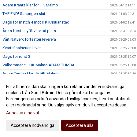
Adam Krantz klar för HK Malmö
2021-04-12 14:11
THE END! Säsongen slut...
2021-04-03 20:31
Dags för match 4 mot IFK Kristianstad
2021-04-02 19:41
Årets första nyförvärv på plats
2021-03-31 07:14
Vårt Nätverk fortsätter leverera
2021-03-29 09:03
Kvartsfinalserien lever
2021-03-26 23:08
Dags för rond 3
2021-03-25 19:07
Välkommen till HK Malmö ADAM TUMBA
2021-03-25 13:08
Adam Tumba klar för HK Malmö
2021-03-25 12:30
Klar uppryckning men ny förlust
2021-03-20 22:54
För att hemsidan ska fungera korrekt använder vi nödvändiga
Dags för kvartsfinal 2
2021-03-19 19:57
cookies från SportAdmin. Dessa går inte att stänga av.
Föreningen kan också använda frivilliga cookies, t.ex. för statistik
SLUTSPELET KAN BÖRJA
2021-03-16 19:26
eller marknadsföring. Du väljer själv om du vill acceptera dessa.
HK Malmö satsar på utökad fysträning
2021-03-15 19:38
Anpassa dina val
Berentsen lämnar HK Malmö
2021-03-13 11:44
IFK Kristianstad i kvarten för HK Malmö
Acceptera nödvändiga
Acceptera alla
2021-03-07 10:10
Sista matchen innan slutspelet kör igång
2021-03-05 22:02