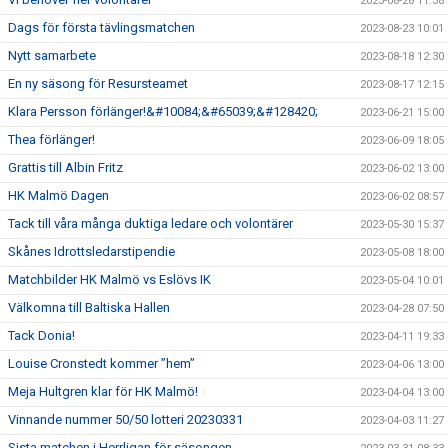
2023-08-28 11:38
Dags för första tävlingsmatchen
2023-08-23 10:01
Nytt samarbete
2023-08-18 12:30
En ny säsong för Resursteamet
2023-08-17 12:15
Klara Persson förlänger!&#10084;&#65039;&#128420;
2023-06-21 15:00
Thea förlänger!
2023-06-09 18:05
Grattis till Albin Fritz
2023-06-02 13:00
HK Malmö Dagen
2023-06-02 08:57
Tack till våra många duktiga ledare och volontärer
2023-05-30 15:37
Skånes Idrottsledarstipendie
2023-05-08 18:00
Matchbilder HK Malmö vs Eslövs IK
2023-05-04 10:01
Välkomna till Baltiska Hallen
2023-04-28 07:50
Tack Donia!
2023-04-11 19:33
Louise Cronstedt kommer ”hem”
2023-04-06 13:00
Meja Hultgren klar för HK Malmö!
2023-04-04 13:00
Vinnande nummer 50/50 lotteri 20230331
2023-04-03 11:27
Sista matchen i Herrligan för säsongen