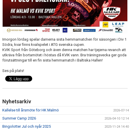
TRÄNINGSSCHEMA
VILL DU BLI PARTNER I HK MALMÖ
Imorgon lördag spelar damerna sista hemmamatchen för säsongen i Div 1
Södra, kvar finns kvalspelet i ATG svenska cupen.
KVIK Sport från Göteborg och även denna matchen har tjejerna revanch att
utkräva från bortamötet i höstas då KVIK vann. Bra träningsvecka ger goda
förutsättningar till en fin sista hemmamatch i Baltiska Hallen!
Ses på plats!
Nyhetsarkiv
Kallelse till årsmöte för HK Malmö
2026-07-14
Summer Camp 2026
2026-04-10 12:14
Bingolotter Jul och nyår 2025
2025-11-24 14:40