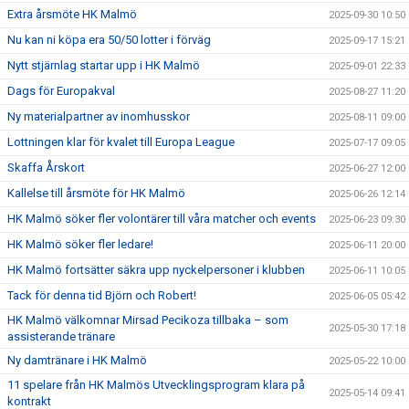
Extra årsmöte HK Malmö
2025-09-30 10:50
Nu kan ni köpa era 50/50 lotter i förväg
2025-09-17 15:21
Nytt stjärnlag startar upp i HK Malmö
2025-09-01 22:33
Dags för Europakval
2025-08-27 11:20
Ny materialpartner av inomhusskor
2025-08-11 09:00
Lottningen klar för kvalet till Europa League
2025-07-17 09:05
Skaffa Årskort
2025-06-27 12:00
Kallelse till årsmöte för HK Malmö
2025-06-26 12:14
HK Malmö söker fler volontärer till våra matcher och events
2025-06-23 09:30
HK Malmö söker fler ledare!
2025-06-11 20:00
HK Malmö fortsätter säkra upp nyckelpersoner i klubben
2025-06-11 10:05
Tack för denna tid Björn och Robert!
2025-06-05 05:42
HK Malmö välkomnar Mirsad Pecikoza tillbaka – som
2025-05-30 17:18
assisterande tränare
Ny damtränare i HK Malmö
2025-05-22 10:00
11 spelare från HK Malmös Utvecklingsprogram klara på
2025-05-14 09:41
kontrakt