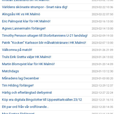
2023-03-02 13:00
Världens skönaste strumpor - Snart nära dig!
2023-02-22 10:36
Alingsås HK vs HK Malmö
2023-02-22 07:50
Eric Palmqvist klar för HK Malmö!
2023-02-16 13:00
Agnes Lannermalm förlänger!
2023-02-14 13:00
Timothy Persson uttagen till Storbritanniens U-21 landslag!
2023-02-09 19:33
Patrik ”Kocken” Karlsson blir målvaktstränare i HK Malmö!
2023-02-07 13:00
Välkomna på match!
2023-01-26 21:09
Truls Eirik Grøtta väljer HK Malmö!
2023-01-24 13:02
Martin Blomqvist klar för HK Malmö!
2023-01-20 14:09
Matchdags
2023-01-13 12:30
Månadens lag December
2023-01-03 00:20
Tim Hilding förlänger!
2022-12-29 12:37
Härlig och efterlängtad derbyvinst
2022-12-27 22:24
Köp era digitala Bingolotter till Uppesittarkvällen 23/12
2022-12-21 16:15
Ett par ord från vår ordförande...
2022-12-20 14:35
Max Santos förlänger!