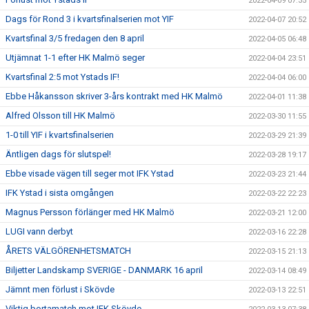
2022-04-09 07:35
Dags för Rond 3 i kvartsfinalserien mot YIF
2022-04-07 20:52
Kvartsfinal 3/5 fredagen den 8 april
2022-04-05 06:48
Utjämnat 1-1 efter HK Malmö seger
2022-04-04 23:51
Kvartsfinal 2:5 mot Ystads IF!
2022-04-04 06:00
Ebbe Håkansson skriver 3-års kontrakt med HK Malmö
2022-04-01 11:38
Alfred Olsson till HK Malmö
2022-03-30 11:55
1-0 till YIF i kvartsfinalserien
2022-03-29 21:39
Äntligen dags för slutspel!
2022-03-28 19:17
Ebbe visade vägen till seger mot IFK Ystad
2022-03-23 21:44
IFK Ystad i sista omgången
2022-03-22 22:23
Magnus Persson förlänger med HK Malmö
2022-03-21 12:00
LUGI vann derbyt
2022-03-16 22:28
ÅRETS VÄLGÖRENHETSMATCH
2022-03-15 21:13
Biljetter Landskamp SVERIGE - DANMARK 16 april
2022-03-14 08:49
Jämnt men förlust i Skövde
2022-03-13 22:51
Viktig bortamatch mot IFK Skövde