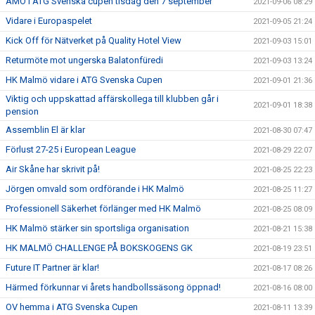
AMO i ATG Svenska cupen tisdag den 7 september
2021-09-06 08:29
Vidare i Europaspelet
2021-09-05 21:24
Kick Off för Nätverket på Quality Hotel View
2021-09-03 15:01
Returmöte mot ungerska Balatonfüredi
2021-09-03 13:24
HK Malmö vidare i ATG Svenska Cupen
2021-09-01 21:36
Viktig och uppskattad affärskollega till klubben går i
2021-09-01 18:38
pension
Assemblin El är klar
2021-08-30 07:47
Förlust 27-25 i European League
2021-08-29 22:07
Air Skåne har skrivit på!
2021-08-25 22:23
Jörgen omvald som ordförande i HK Malmö
2021-08-25 11:27
Professionell Säkerhet förlänger med HK Malmö
2021-08-25 08:09
HK Malmö stärker sin sportsliga organisation
2021-08-21 15:38
HK MALMÖ CHALLENGE PÅ BOKSKOGENS GK
2021-08-19 23:51
Future IT Partner är klar!
2021-08-17 08:26
Härmed förkunnar vi årets handbollssäsong öppnad!
2021-08-16 08:00
OV hemma i ATG Svenska Cupen
2021-08-11 13:39