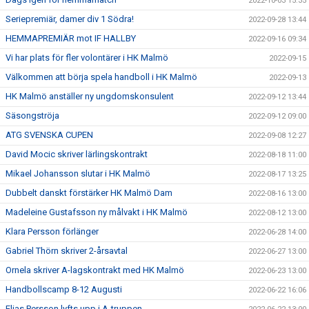
2022-10-03 15:35
Seriepremiär, damer div 1 Södra!
2022-09-28 13:44
HEMMAPREMIÄR mot IF HALLBY
2022-09-16 09:34
Vi har plats för fler volontärer i HK Malmö
2022-09-15
Välkommen att börja spela handboll i HK Malmö
2022-09-13
HK Malmö anställer ny ungdomskonsulent
2022-09-12 13:44
Säsongströja
2022-09-12 09:00
ATG SVENSKA CUPEN
2022-09-08 12:27
David Mocic skriver lärlingskontrakt
2022-08-18 11:00
Mikael Johansson slutar i HK Malmö
2022-08-17 13:25
Dubbelt danskt förstärker HK Malmö Dam
2022-08-16 13:00
Madeleine Gustafsson ny målvakt i HK Malmö
2022-08-12 13:00
Klara Persson förlänger
2022-06-28 14:00
Gabriel Thörn skriver 2-årsavtal
2022-06-27 13:00
Ornela skriver A-lagskontrakt med HK Malmö
2022-06-23 13:00
Handbollscamp 8-12 Augusti
2022-06-22 16:06
Elias Persson lyfts upp i A-truppen