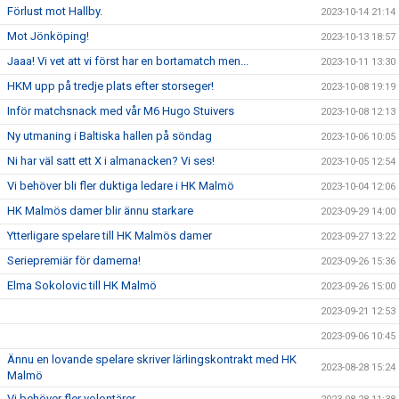
Förlust mot Hallby.
2023-10-14 21:14
Mot Jönköping!
2023-10-13 18:57
Jaaa! Vi vet att vi först har en bortamatch men...
2023-10-11 13:30
HKM upp på tredje plats efter storseger!
2023-10-08 19:19
Inför matchsnack med vår M6 Hugo Stuivers
2023-10-08 12:13
Ny utmaning i Baltiska hallen på söndag
2023-10-06 10:05
Ni har väl satt ett X i almanacken? Vi ses!
2023-10-05 12:54
Vi behöver bli fler duktiga ledare i HK Malmö
2023-10-04 12:06
HK Malmös damer blir ännu starkare
2023-09-29 14:00
Ytterligare spelare till HK Malmös damer
2023-09-27 13:22
Seriepremiär för damerna!
2023-09-26 15:36
Elma Sokolovic till HK Malmö
2023-09-26 15:00
2023-09-21 12:53
2023-09-06 10:45
Ännu en lovande spelare skriver lärlingskontrakt med HK
2023-08-28 15:24
Malmö
Vi behöver fler volontärer