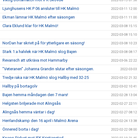
2022-03-13 07:38
Ljunghusens HK P 06 ansluter till HK Malmö
2022-03-11 12:00
Ekman lämnar HK Malmö efter säsongen
2022-03-11 11:00
Clara Eklund klar för HK Malmö!
2022-03-08 15:15
2022-03-08 15:10
NorDan har skrivit på för ytterligare en säsong!
2022-03-08 10:23
Stark 1:a halvlek när HK Malmö slog Bajen
2022-03-08 08:17
Revansch att utkräva mot Hammarby
2022-03-06 22:22
”Veteranen” Johanna Grandin slutar efter säsongen.
2022-03-03
Tredje raka när HK Malmö slog Hallby med 32-25
2022-03-02 21:32
Hallby på bortagolv
2022-03-02 10:41
Bajen hemma måndagen den 7 mars!
2022-02-28 13:04
Helgsten briljerade mot Alingsås
2022-02-27 22:11
Alingsås hemma väntar i dag!
2022-02-27 08:12
Herrlandskamp den 16 april i Malmö Arena
2022-02-24 13:38
Önnered borta i dag!
2022-02-22 08:00
Knapp förlust mot IFK Kristianstad