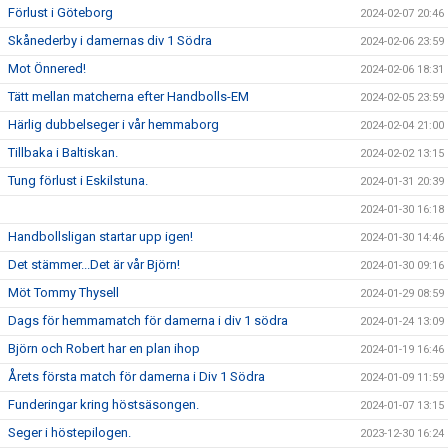
Förlust i Göteborg
2024-02-07 20:46
Skånederby i damernas div 1 Södra
2024-02-06 23:59
Mot Önnered!
2024-02-06 18:31
Tätt mellan matcherna efter Handbolls-EM
2024-02-05 23:59
Härlig dubbelseger i vår hemmaborg
2024-02-04 21:00
Tillbaka i Baltiskan.
2024-02-02 13:15
Tung förlust i Eskilstuna.
2024-01-31 20:39
2024-01-30 16:18
Handbollsligan startar upp igen!
2024-01-30 14:46
Det stämmer...Det är vår Björn!
2024-01-30 09:16
Möt Tommy Thysell
2024-01-29 08:59
Dags för hemmamatch för damerna i div 1 södra
2024-01-24 13:09
Björn och Robert har en plan ihop
2024-01-19 16:46
Årets första match för damerna i Div 1 Södra
2024-01-09 11:59
Funderingar kring höstsäsongen.
2024-01-07 13:15
Seger i höstepilogen.
2023-12-30 16:24