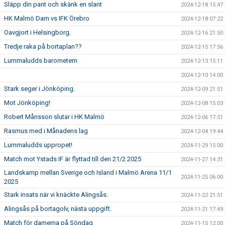
Släpp din pant och skänk en slant
2024-12-18 15:47
HK Malmö Dam vs IFK Örebro
2024-12-18 07:22
Oavgjort i Helsingborg.
2024-12-16 21:50
Tredje raka på bortaplan??
2024-12-15 17:56
Lummaludds barometern
2024-12-13 15:11
2024-12-10 14:00
Stark seger i Jönköping.
2024-12-09 21:51
Mot Jönköping!
2024-12-08 15:03
Robert Månsson slutar i HK Malmö
2024-12-06 17:51
Rasmus med i Månadens lag
2024-12-04 19:44
Lummaludds uppropet!
2024-11-29 15:00
Match mot Ystads IF är flyttad till den 21/2 2025
2024-11-27 14:31
Landskamp mellan Sverige och Island i Malmö Arena 11/1
2024-11-25 06:00
2025
Stark insats när vi knäckte Alingsås.
2024-11-22 21:51
Alingsås på bortagolv, nästa uppgift.
2024-11-21 17:49
Match för damerna på Söndag
2024-11-15 12:00