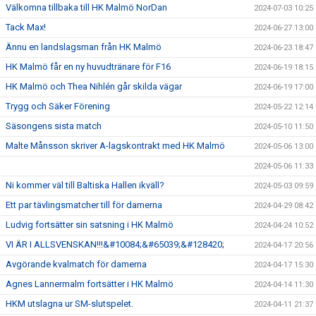
Välkomna tillbaka till HK Malmö NorDan
2024-07-03 10:25
Tack Max!
2024-06-27 13:00
Ännu en landslagsman från HK Malmö
2024-06-23 18:47
HK Malmö får en ny huvudtränare för F16
2024-06-19 18:15
HK Malmö och Thea Nihlén går skilda vägar
2024-06-19 17:00
Trygg och Säker Förening
2024-05-22 12:14
Säsongens sista match
2024-05-10 11:50
Malte Månsson skriver A-lagskontrakt med HK Malmö
2024-05-06 13:00
2024-05-06 11:33
Ni kommer väl till Baltiska Hallen ikväll?
2024-05-03 09:59
Ett par tävlingsmatcher till för damerna
2024-04-29 08:42
Ludvig fortsätter sin satsning i HK Malmö
2024-04-24 10:52
VI ÄR I ALLSVENSKAN!!!&#10084;&#65039;&#128420;
2024-04-17 20:56
Avgörande kvalmatch för damerna
2024-04-17 15:30
Agnes Lannermalm fortsätter i HK Malmö
2024-04-14 11:30
HKM utslagna ur SM-slutspelet.
2024-04-11 21:37