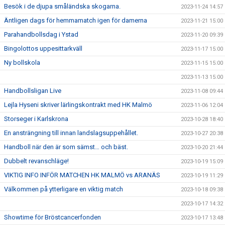
Besök i de djupa småländska skogarna.
2023-11-24 14:57
Äntligen dags för hemmamatch igen för damerna
2023-11-21 15:00
Parahandbollsdag i Ystad
2023-11-20 09:39
Bingolottos uppesittarkväll
2023-11-17 15:00
Ny bollskola
2023-11-15 15:00
2023-11-13 15:00
Handbollsligan Live
2023-11-08 09:44
Lejla Hyseni skriver lärlingskontrakt med HK Malmö
2023-11-06 12:04
Storseger i Karlskrona
2023-10-28 18:40
En ansträngning till innan landslagsuppehållet.
2023-10-27 20:38
Handboll när den är som sämst… och bäst.
2023-10-20 21:44
Dubbelt revanschläge!
2023-10-19 15:09
VIKTIG INFO INFÖR MATCHEN HK MALMÖ vs ARANÄS
2023-10-19 11:29
Välkommen på ytterligare en viktig match
2023-10-18 09:38
2023-10-17 14:32
Showtime för Bröstcancerfonden
2023-10-17 13:48