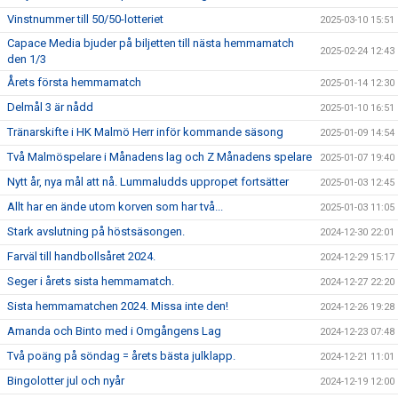
Vinstnummer till 50/50-lotteriet
2025-03-10 15:51
Capace Media bjuder på biljetten till nästa hemmamatch
2025-02-24 12:43
den 1/3
Årets första hemmamatch
2025-01-14 12:30
Delmål 3 är nådd
2025-01-10 16:51
Tränarskifte i HK Malmö Herr inför kommande säsong
2025-01-09 14:54
Två Malmöspelare i Månadens lag och Z Månadens spelare
2025-01-07 19:40
Nytt år, nya mål att nå. Lummaludds uppropet fortsätter
2025-01-03 12:45
Allt har en ände utom korven som har två...
2025-01-03 11:05
Stark avslutning på höstsäsongen.
2024-12-30 22:01
Farväl till handbollsåret 2024.
2024-12-29 15:17
Seger i årets sista hemmamatch.
2024-12-27 22:20
Sista hemmamatchen 2024. Missa inte den!
2024-12-26 19:28
Amanda och Binto med i Omgångens Lag
2024-12-23 07:48
Två poäng på söndag = årets bästa julklapp.
2024-12-21 11:01
Bingolotter jul och nyår
2024-12-19 12:00