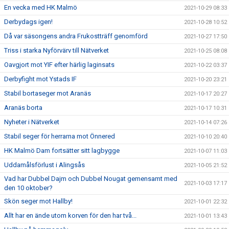
En vecka med HK Malmö
2021-10-29 08:33
Derbydags igen!
2021-10-28 10:52
Då var säsongens andra Frukostträff genomförd
2021-10-27 17:50
Triss i starka Nyförvärv till Nätverket
2021-10-25 08:08
Oavgjort mot YIF efter härlig laginsats
2021-10-22 03:37
Derbyfight mot Ystads IF
2021-10-20 23:21
Stabil bortaseger mot Aranäs
2021-10-17 20:27
Aranäs borta
2021-10-17 10:31
Nyheter i Nätverket
2021-10-14 07:26
Stabil seger för herrarna mot Önnered
2021-10-10 20:40
HK Malmö Dam fortsätter sitt lagbygge
2021-10-07 11:03
Uddamålsförlust i Alingsås
2021-10-05 21:52
Vad har Dubbel Dajm och Dubbel Nougat gemensamt med
2021-10-03 17:17
den 10 oktober?
Skön seger mot Hallby!
2021-10-01 22:32
Allt har en ände utom korven för den har två...
2021-10-01 13:43